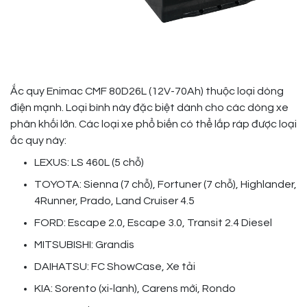
Ắc quy Enimac CMF 80D26L (12V-70Ah) thuộc loại dòng
điện mạnh. Loại bình này đặc biệt dành cho các dòng xe
phân khối lớn. Các loại xe phổ biến có thể lắp ráp được loại
ắc quy này:
LEXUS: LS 460L (5 chỗ)
TOYOTA: Sienna (7 chỗ), Fortuner (7 chỗ), Highlander,
4Runner, Prado, Land Cruiser 4.5
FORD: Escape 2.0, Escape 3.0, Transit 2.4 Diesel
MITSUBISHI: Grandis
DAIHATSU: FC ShowCase, Xe tải
KIA: Sorento (xi-lanh), Carens mới, Rondo