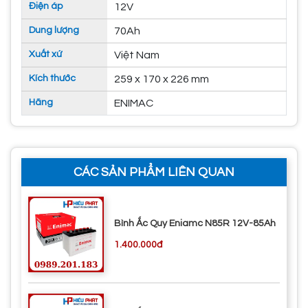
Điện áp
12V
Dung lượng
70Ah
Xuất xứ
Việt Nam
Kích thước
259 x 170 x 226 mm
Hãng
ENIMAC
CÁC SẢN PHẨM LIÊN QUAN
Bình Ắc Quy Eniamc N85R 12V-85Ah
1.400.000đ