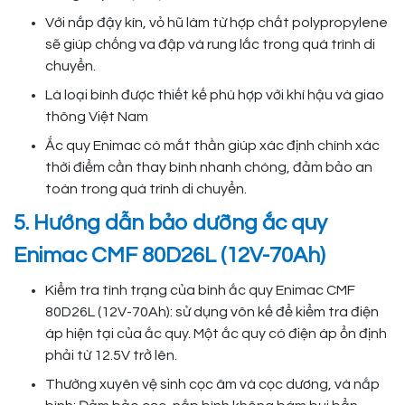
Với nắp đậy kín, vỏ hũ làm từ hợp chất polypropylene
sẽ giúp chống va đập và rung lắc trong quá trình di
chuyển.
Là loại bình được thiết kế phù hợp với khí hậu và giao
thông Việt Nam
Ắc quy Enimac có mắt thần giúp xác định chính xác
thời điểm cần thay bình nhanh chóng, đảm bảo an
toàn trong quá trình di chuyển.
5. Hướng dẫn bảo dưỡng ắc quy
Enimac CMF 80D26L (12V-70Ah)
Kiểm tra tình trạng của bình ắc quy Enimac CMF
80D26L (12V-70Ah): sử dụng vôn kế để kiểm tra điện
áp hiện tại của ắc quy. Một ắc quy có điện áp ổn định
phải từ 12.5V trở lên.
Thường xuyên vệ sinh cọc âm và cọc dương, và nắp