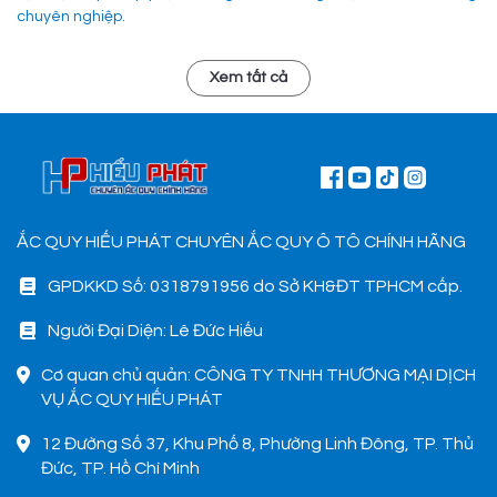
chuyên nghiệp.
Xem tất cả
ẮC QUY HIẾU PHÁT CHUYÊN ẮC QUY Ô TÔ CHÍNH HÃNG
GPDKKD Số: 0318791956 do Sở KH&ĐT TPHCM cấp.
Người Đại Diện: Lê Đức Hiếu
Cơ quan chủ quản: CÔNG TY TNHH THƯƠNG MẠI DỊCH
VỤ ẮC QUY HIẾU PHÁT
12 Đường Số 37, Khu Phố 8, Phường Linh Đông, TP. Thủ
Đức, TP. Hồ Chí Minh