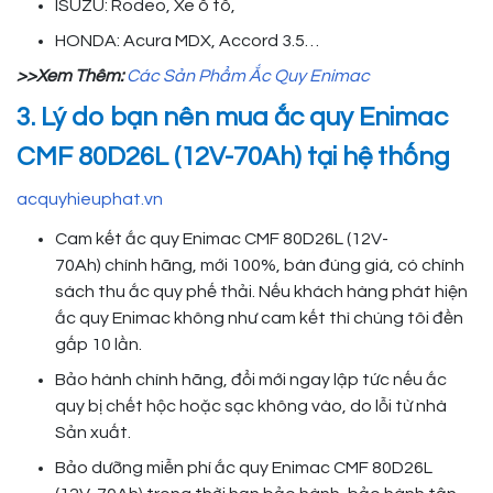
ISUZU: Rodeo, Xe ô tô,
HONDA: Acura MDX, Accord 3.5…
>>Xem Thêm:
Các Sản Phẩm Ắc Quy Enimac
3. Lý do bạn nên mua ắc quy Enimac
CMF 80D26L (12V-70Ah) tại hệ thống
acquyhieuphat.vn
Cam kết ắc quy Enimac CMF 80D26L (12V-
70Ah) chính hãng, mới 100%, bán đúng giá, có chính
sách thu ắc quy phế thải. Nếu khách hàng phát hiện
ắc quy Enimac không như cam kết thì chúng tôi đền
gấp 10 lần.
Bảo hành chính hãng, đổi mới ngay lập tức nếu ắc
quy bị chết hộc hoặc sạc không vào, do lỗi từ nhà
Sản xuất.
Bảo dưỡng miễn phí ắc quy Enimac CMF 80D26L