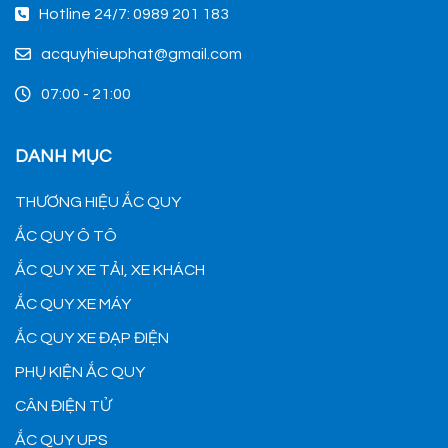
Hotline 24/7: 0989 201 183
acquyhieuphat@gmail.com
07:00 - 21:00
DANH MỤC
THƯƠNG HIỆU ẮC QUY
ẮC QUY Ô TÔ
ẮC QUY XE TẢI, XE KHÁCH
ẮC QUY XE MÁY
ẮC QUY XE ĐẠP ĐIỆN
PHỤ KIỆN ẮC QUY
CÂN ĐIỆN TỬ
ẮC QUY UPS