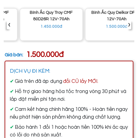
Bình Ắc Quy Troy CMF
Bình Ắc Quy Delkor DF70L
80D26R 12V-70Ah
12V-70Ah
‹
›
1.450.000đ
1.500.000đ
1.500.000đ
Giá bán:
DỊCH VỤ ĐI KÈM:
Giá trên đã áp dụng
đổi CŨ lấy MỚI.
✔
Hỗ trợ giao hàng hỏa tốc trong vòng 30 phút và
✔
lắp đặt miễn phí tận nơi.
Cam kết hàng chính hãng 100% - Hoàn tiền ngay
✔
nếu phát hiện sản phẩm không đúng chất lượng.
Bảo hành 1 đổi 1 hoặc hoàn tiền 100% khi ắc quy
✔
có lỗi do nhà sản xuất.