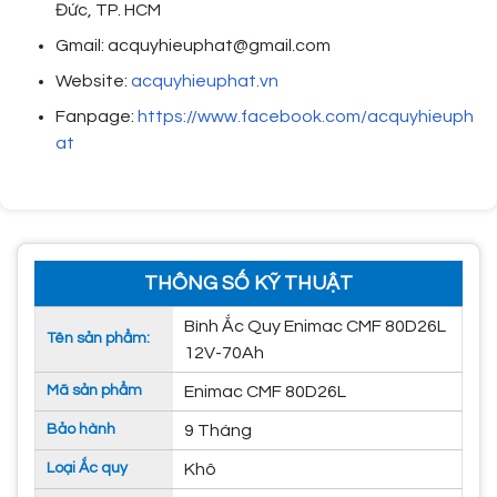
Đức, TP. HCM
Gmail: acquyhieuphat@gmail.com
Website:
acquyhieuphat.vn
Fanpage:
https://www.facebook.com/acquyhieuph
at
THÔNG SỐ KỸ THUẬT
Bình Ắc Quy Enimac CMF 80D26L
Tên sản phẩm:
12V-70Ah
Mã sản phẩm
Enimac CMF 80D26L
Bảo hành
9 Tháng
Loại Ắc quy
Khô