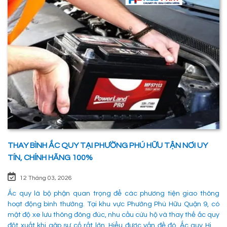
sử dụng. 1. Các phương pháp khắc phục sự cố khi ắc quy hỏng tại
Phường Tăng Nhơn Phú Quận 9 Khi xe không thể khởi động do vấn
đề về điện, có rất nhiều ng
THAY BÌNH ẮC QUY TẠI PHƯỜNG PHÚ HỮU TẬN NƠI UY
TÍN, CHÍNH HÃNG 100%
12 Tháng 03, 2026
Ắc quy là bộ phận quan trọng để các phương tiện giao thông
hoạt động bình thường. Tại khu vực Phường Phú Hữu Quận 9, có
mật độ xe lưu thông đông đúc, nhu cầu cứu hộ và thay thế ắc quy
đột xuất khi gặp sự cố rất lớn. Hiểu được vấn đề đó, Ắc quy Hiếu