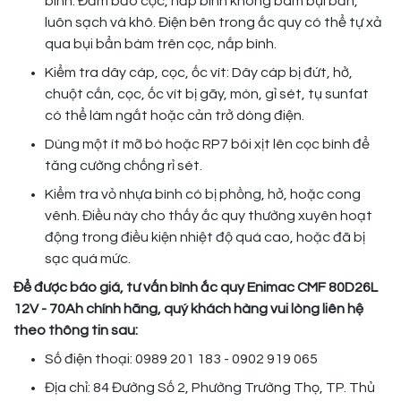
bình: Đảm bảo cọc, nắp bình không bám bụi bẩn,
luôn sạch và khô. Điện bên trong ắc quy có thể tự xả
qua bụi bẩn bám trên cọc, nắp bình.
Kiểm tra dây cáp, cọc, ốc vít: Dây cáp bị đứt, hở,
chuột cắn, cọc, ốc vít bị gãy, mòn, gỉ sét, tụ sunfat
có thể làm ngắt hoặc cản trở dòng điện.
Dùng một ít mỡ bò hoặc RP7 bôi xịt lên cọc bình để
tăng cường chống rỉ sét.
Kiểm tra vỏ nhựa bình có bị phồng, hở, hoặc cong
vênh. Điều này cho thấy ắc quy thường xuyên hoạt
động trong điều kiện nhiệt độ quá cao, hoặc đã bị
sạc quá mức.
Để được báo giá, tư vấn bình ắc quy Enimac CMF 80D26L
12V - 70Ah chính hãng, quý khách hàng vui lòng liên hệ
theo thông tin sau:
Số điện thoại: 0989 201 183 - 0902 919 065
Địa chỉ: 84 Đường Số 2, Phường Trường Thọ, TP. Thủ