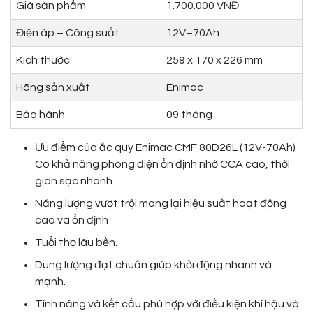
Giá sản phẩm
1.700.000 VNĐ
Điện áp – Công suất
12V–70Ah
Kích thước
259 x 170 x 226 mm
Hãng sản xuất
Enimac
Bảo hành
09 tháng
Ưu điểm của ắc quy Enimac CMF 80D26L (12V-70Ah)
Có khả năng phóng điện ổn định nhờ CCA cao, thời
gian sạc nhanh
Năng lượng vượt trội mang lại hiệu suất hoạt động
cao và ổn định
Tuổi thọ lâu bền.
Dung lượng đạt chuẩn giúp khởi động nhanh và
mạnh.
Tính năng và kết cấu phù hợp với điều kiện khí hậu và