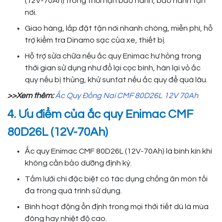
(12V-70Ah) trong thời hạn bảo hành, bảo hành tận
nơi.
Giao hàng, lắp đặt tận nơi nhanh chóng, miễn phí, hỗ
trợ kiểm tra Dinamo sạc của xe, thiết bị.
Hỗ trợ sửa chữa nếu ắc quy Enimac hư hỏng trong
thời gian sử dụng như đổ lại cọc bình, hàn lại vỏ ắc
quy nếu bị thủng, khử sunfat nếu ắc quy để quá lâu.
>>Xem thêm:
Ắc Quy Đồng Nai CMF 80D26L 12V 70Ah
4. Ưu điểm của ắc quy Enimac CMF
80D26L (12V-70Ah)
Ắc quy Enimac CMF 80D26L (12V-70Ah) là bình kín khí
không cần bảo dưỡng định kỳ.
Tấm lưới chì đặc biệt có tác dụng chống ăn mòn tối
đa trong quá trình sử dụng.
Bình hoạt động ổn định trong mọi thời tiết dù là mùa
đông hay nhiệt độ cao.