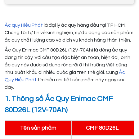
Ắc quy Hiếu Phát
là đại lý ắc quy hàng đầu tại TP HCM.
Chúng tôi tự tin về kinh nghiệm, sự đa dạng các sản phẩm
ắc quy chất lượng cao và dịch vụ khách hàng thân thiện.
Ắc Quy Enimac CMF 80D26L (12V-70Ah) là dòng ắc quy
đáng tin cậy. Với cấu tạo đặc biệt an toàn, hiện đại, bình
ắc quy này được sử dụng rộng rãi ở thị trường Việt cũng
như xuất khẩu đi nhiều quốc gia trên thế giới. Cùng
Ắc
Quy Hiếu Phát
tìm hiểu chi tiết sản phẩm này ngay sau
đây.
1. Thông số Ắc Quy Enimac CMF
80D26L (12V-70Ah)
Tên sản phẩm
CMF 80D26L