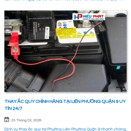
Phát đã và đang đáp ứng nhu cầu thay ắc quy tại Phường Phú
Hữu Quận 9 một cách nhanh chóng, chuyên nghiệp và đảm bảo
mọi hoạt động của các phương tiên giao thông không bị gián
đoạn. 1. Dịch vụ thay ắc quy tận nơi tại Phường Phú Hữu Quận 9
nhanh chóng, uy tín
THAY ẮC QUY CHÍNH HÃNG TẠI LIÊN PHƯỜNG QUẬN 9 UY
TÍN 24/7
25 Tháng 02, 2026
Dịch vụ thay ắc quy tại Phường Liên Phường Quận 9 nhanh chóng,