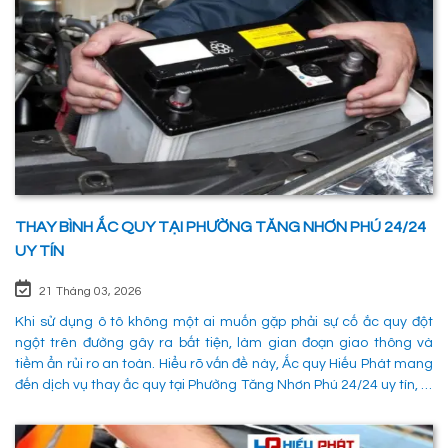
THAY BÌNH ẮC QUY TẠI PHƯỜNG TĂNG NHƠN PHÚ 24/24
UY TÍN
21 Tháng 03, 2026
Khi sử dụng ô tô không một ai muốn gặp phải sự cố ắc quy đột
ngột trên đường gây ra bất tiện, làm gian đoạn giao thông và
tiềm ẩn rủi ro an toàn. Hiểu rõ vấn đề này, Ắc quy Hiếu Phát mang
đến dịch vụ thay ắc quy tại Phường Tăng Nhơn Phú 24/24 uy tín, là
giải pháp tối ưu giúp xử lý nhanh chóng sự cố trên đường, đảm
bảo an toàn cho các phường tiện và tiết kiệm thời gian cho người