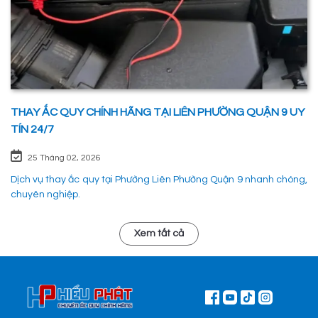
THAY ẮC QUY CHÍNH HÃNG TẠI LIÊN PHƯỜNG QUẬN 9 UY
TÍN 24/7
25 Tháng 02, 2026
Dịch vụ thay ắc quy tại Phường Liên Phường Quận 9 nhanh chóng,
chuyên nghiệp.
Xem tất cả