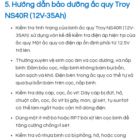
5. Hướng dẫn bảo dưỡng ắc quy Troy
NS40R (12V-35Ah)
Kiểm tra tình trạng của bình ắc quy Troy NS40R (12V-
35Ah): sử dụng vôn kế để kiểm tra điện áp hiện tại của
ắc quy. Một ắc quy có điện áp ổn định phải từ 12.5V
trở lên.
Thường xuyên vệ sinh cọc âm và cọc dương, và nắp
bình: Đảm bảo cọc, nắp bình không bám bụi bẩn,
luôn sạch và khô. Điện bên trong ắc quy có thể tự xả
qua bụi bẩn bám trên cọc, nắp bình.
Kiểm tra dây cáp, cọc, ốc vít: Dây cáp bị đứt, hở,
chuột cắn, cọc, ốc vít bị gãy, mòn, gỉ sét, tụ sunfat
có thể làm ngắt hoặc cản trở dòng điện.
Dùng một ít mỡ bò hoặc RP7 bôi xịt lên cọc bình để
tăng cường chống rỉ sét.
Kiểm tra vỏ nhựa bình có bị phồng, hở, hoặc cong