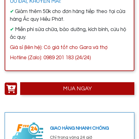
ƯU ĐÃI, KHUYẾN MÃI:
Giảm thêm 50k cho đơn hàng tiếp theo tại cửa
✔
hàng Ắc quy Hiếu Phát.
Miễn phí sửa chữa, bảo dưỡng, kích bình, cứu hộ
✔
ắc quy.
Giá sỉ (liên hệ): Có giá tốt cho Gara và thợ
Hotline (Zalo): 0989 201 183 (24/24)
MUA NGAY
GIAO HÀNG NHANH CHÓNG
Chỉ trong vòng 24 giờ