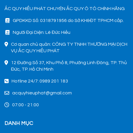
ẮC QUY HIẾU PHÁT CHUYÊN ẮC QUY Ô TÔ CHÍNH HÃNG
GPDKKD Số: 0318791956 do Sở KH&ĐT TPHCM cấp.
Người Đại Diện: Lê Đức Hiếu
Cơ quan chủ quản: CÔNG TY TNHH THƯƠNG MẠI DỊCH
VỤ ẮC QUY HIẾU PHÁT
12 Đường Số 37, Khu Phố 8, Phường Linh Đông, TP. Thủ
Đức, TP. Hồ Chí Minh
Hotline 24/7: 0989 201 183
acquyhieuphat@gmail.com
07:00 - 21:00
DANH MỤC