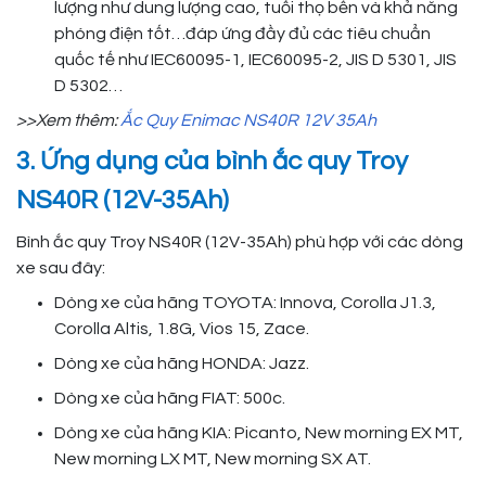
lượng như dung lượng cao, tuổi thọ bền và khả năng
phóng điện tốt…đáp ứng đầy đủ các tiêu chuẩn
quốc tế như IEC60095-1, IEC60095-2, JIS D 5301, JIS
D 5302…
>>Xem thêm:
Ắc Quy Enimac NS40R 12V 35Ah
3. Ứng dụng của bình ắc quy Troy
NS40R (12V-35Ah)
Bình ắc quy Troy NS40R (12V-35Ah) phù hợp với các dòng
xe sau đây:
Dòng xe của hãng TOYOTA: Innova, Corolla J1.3,
Corolla Altis, 1.8G, Vios 15, Zace.
Dòng xe của hãng HONDA: Jazz.
Dòng xe của hãng FIAT: 500c.
Dòng xe của hãng KIA: Picanto, New morning EX MT,
New morning LX MT, New morning SX AT.