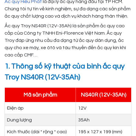
Ắc quy Hiếu Phát
là đại lý ắc quy hàng đầu tại TP HCM.
Chúng tôi tự tin về kinh nghiệm, sự đa dạng các sản phẩm
ắc quy chất lượng cao và dịch vụ khách hàng thân thiện.
Ắc quy Troy NS40R (12V-35Ah) là sản phẩm ắc quy cao
cấp của Công ty TNHH Eni-Florence Việt Nam. Ắc quy
Troy đáp ứng nhu cầu đa dạng từ ắc quy dân dụng, ắc
quy cho xe máy, xe ôtô và tàu thuyền đến ắc quy kín khí
cao cấp CMF…
1. Thông số kỹ thuật của bình ắc quy
Troy NS40R (12V-35Ah)
Mã sản phẩm
NS40R (12V-35Ah)
Điện áp
12V
Dung lượng
35Ah
Kích thước (dài * rộng * cao)
195 x 127 x 199 (mm)