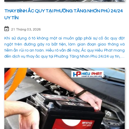
THAY BÌNH ẮC QUY TẠI PHƯỜNG TĂNG NHƠN PHÚ 24/24
UY TÍN
21 Tháng 03, 2026
Khi sử dụng ô tô không một ai muốn gặp phải sự cố ắc quy đột
ngột trên đường gây ra bất tiện, làm gian đoạn giao thông và
tiềm ẩn rủi ro an toàn. Hiểu rõ vấn đề này, Ắc quy Hiếu Phát mang
đến dịch vụ thay ắc quy tại Phường Tăng Nhơn Phú 24/24 uy tín, là
giải pháp tối ưu giúp xử lý nhanh chóng sự cố trên đường, đảm
bảo an toàn cho các phường tiện và tiết kiệm thời gian cho người
sử dụng. 1. Các phương pháp khắc phục sự cố khi ắc quy hỏng tại
Phường Tăng Nhơn Phú Quận 9 Khi xe không thể khởi động do vấn
đề về điện, có rất nhiều ng