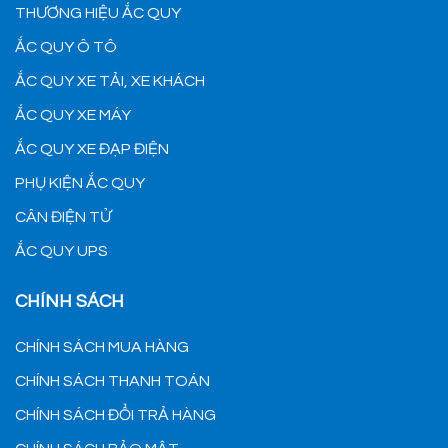
THƯƠNG HIỆU ẮC QUY
ẮC QUY Ô TÔ
ẮC QUY XE TẢI, XE KHÁCH
ẮC QUY XE MÁY
ẮC QUY XE ĐẠP ĐIỆN
PHỤ KIỆN ẮC QUY
CÂN ĐIỆN TỬ
ẮC QUY UPS
CHÍNH SÁCH
CHÍNH SÁCH MUA HÀNG
CHÍNH SÁCH THANH TOÁN
CHÍNH SÁCH ĐỔI TRẢ HÀNG