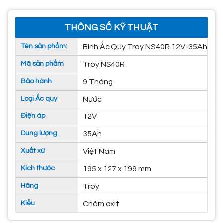
THÔNG SỐ KỸ THUẬT
Tên sản phẩm:
Bình Ắc Quy Troy NS40R 12V-35Ah
Mã sản phẩm
Troy NS40R
Bảo hành
9 Tháng
Loại Ắc quy
Nước
Điện áp
12V
Dung lượng
35Ah
Xuất xứ
Việt Nam
Kích thước
195 x 127 x 199 mm
Hãng
Troy
Kiểu
Châm axit