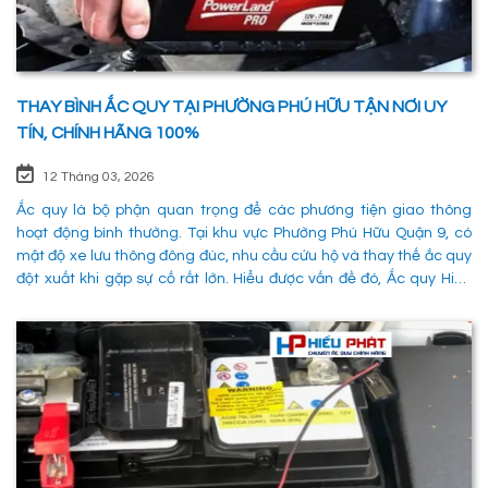
THAY BÌNH ẮC QUY TẠI PHƯỜNG PHÚ HỮU TẬN NƠI UY
TÍN, CHÍNH HÃNG 100%
12 Tháng 03, 2026
Ắc quy là bộ phận quan trọng để các phương tiện giao thông
hoạt động bình thường. Tại khu vực Phường Phú Hữu Quận 9, có
mật độ xe lưu thông đông đúc, nhu cầu cứu hộ và thay thế ắc quy
đột xuất khi gặp sự cố rất lớn. Hiểu được vấn đề đó, Ắc quy Hiếu
Phát đã và đang đáp ứng nhu cầu thay ắc quy tại Phường Phú
Hữu Quận 9 một cách nhanh chóng, chuyên nghiệp và đảm bảo
mọi hoạt động của các phương tiên giao thông không bị gián
đoạn. 1. Dịch vụ thay ắc quy tận nơi tại Phường Phú Hữu Quận 9
nhanh chóng, uy tín