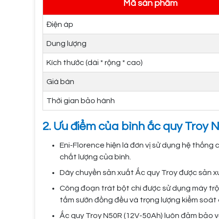
Mã sản phẩm
Điện áp
Dung lượng
Kích thước (dài * rộng * cao)
Giá bán
Thời gian bảo hành
2. Ưu điểm của bình ắc quy Troy 
Eni-Florence hiện là đơn vị sử dụng hệ thống
chất lượng của bình.
Dây chuyền sản xuất Ắc quy Troy được sản xu
Công đoạn trát bột chì được sử dụng máy trộn
tấm sườn đồng đều và trọng lượng kiểm soát
Ắc quy Troy N50R (12V-50Ah) luôn đảm bảo về