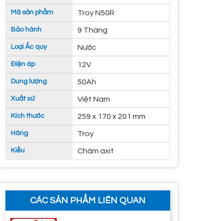
Mã sản phẩm
Troy N50R
Bảo hành
9 Tháng
Loại Ắc quy
Nước
Điện áp
12V
Dung lượng
50Ah
Xuất xứ
Việt Nam
Kích thước
259 x 170 x 201 mm
Hãng
Troy
Kiểu
Châm axit
CÁC SẢN PHẨM LIÊN QUAN