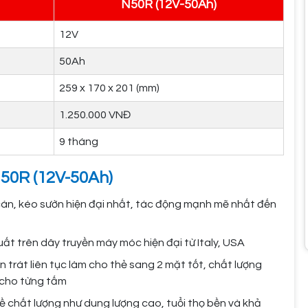
N50R (12V-50Ah)
12V
50Ah
259 x 170 x 201 (mm)
1.250.000 VNĐ
9 tháng
N50R (12V-50Ah)
 cán, kéo sườn hiện đại nhất, tác động mạnh mẽ nhất đến
ất trên dây truyền máy móc hiện đại từ Italy, USA
 trát liên tục làm cho thẻ sang 2 mặt tốt, chất lượng
 cho từng tấm
 chất lượng như dung lượng cao, tuổi thọ bền và khả