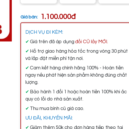
1.100.000đ
Giá bán:
DỊCH VỤ ĐI KÈM:
Giá trên đã áp dụng
đổi CŨ lấy MỚI.
✔
Hỗ trợ giao hàng hỏa tốc trong vòng 30 phút
✔
và lắp đặt miễn phí tận nơi.
Cam kết hàng chính hãng 100% - Hoàn tiền
✔
ngay nếu phát hiện sản phẩm không đúng chất
lượng.
Bảo hành 1 đổi 1 hoặc hoàn tiền 100% khi ắc
✔
quy có lỗi do nhà sản xuất.
Thu mua bình cũ giá cao.
✔
ƯU ĐÃI, KHUYẾN MÃI:
Giảm thêm 50k cho đơn hàng tiếp theo tại
✔