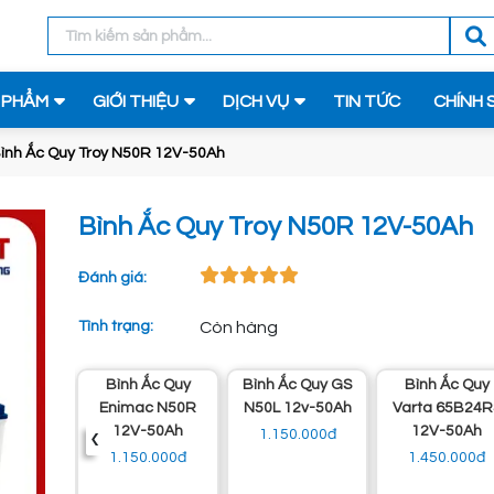
 PHẨM
GIỚI THIỆU
DỊCH VỤ
TIN TỨC
CHÍNH 
ình Ắc Quy Troy N50R 12V-50Ah
Bình Ắc Quy Troy N50R 12V-50Ah
Đánh giá:
Tình trạng:
Còn hàng
Quy Đồng
Bình Ắc Quy
Bình Ắc Quy GS
Bình Ắc Quy
 50D26L
Enimac N50R
N50L 12v-50Ah
Varta 65B24R
‹
50Ah
12V-50Ah
12V-50Ah
1.150.000đ
.000đ
1.150.000đ
1.450.000đ