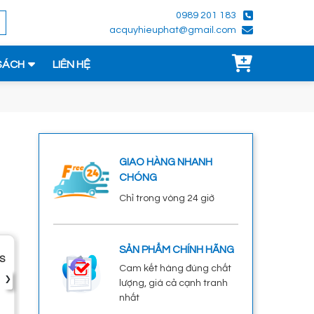
0989 201 183
acquyhieuphat@gmail.com
SÁCH
LIÊN HỆ
GIAO HÀNG NHANH
CHÓNG
Chỉ trong vòng 24 giờ
SẢN PHẨM CHÍNH HÃNG
S
Cam kết hàng đúng chất
›
lượng, giá cả cạnh tranh
nhất