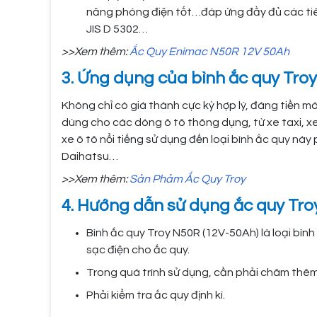
năng phóng điện tốt…đáp ứng đầy đủ các tiê
JIS D 5302…
>>Xem thêm:
Ắc Quy Enimac N50R 12V 50Ah
3. Ứng dụng của bình ắc quy Tro
Không chỉ có giá thành cực kỳ hợp lý, đáng tiền m
dùng cho các dòng ô tô thông dụng, từ xe taxi, x
xe ô tô nổi tiếng sử dụng đến loại bình ắc quy này p
Daihatsu…
>>Xem thêm:
Sản Phảm Ắc Quy Troy
4. Hướng dẫn sử dụng ắc quy Tro
Bình ắc quy Troy N50R (12V-50Ah) là loại bìn
sạc điện cho ắc quy.
Trong quá trình sử dụng, cần phải châm thêm
Phải kiểm tra ắc quy định kì.