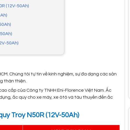
50R (12V-50Ah)
0Ah)
-50Ah)
-50Ah)
12V-50Ah)
HCM. Chúng tôi tự tin về kinh nghiệm, sự đa dạng các sản
g thân thiện.
cao cấp của Công ty TNHH Eni-Florence Việt Nam. Ắc
dụng, ắc quy cho xe máy, xe ôtô và tàu thuyền đến ắc
 quy Troy N50R (12V-50Ah)