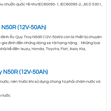
u chuẩn quốc tế như IEC60095-1, IEC60095-2, JIS D 5301,
y N50R (12V-50Ah)
à Bình Ắc Quy Troy N50R (12V-50Ah) còn là thiết bị chuyên
e gia đình đến những dòng xe tải hạng nặng… Những loại
hải kể đến: Isuzu, Honda, Toyota, Fiat, Asia, Kia,
y N50R (12V-50Ah)
h nước, nên trước khi sử dụng chúng ta phải châm nước và
 nước.