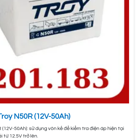
Troy N50R (12V-50Ah)
 (12V-50Ah): sử dụng vôn kế để kiểm tra điện áp hiện tại
 từ 12.5V trở lên.