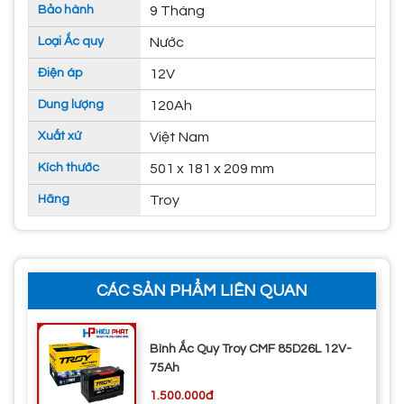
Bảo hành
9 Tháng
Loại Ắc quy
Nước
Điện áp
12V
Dung lượng
120Ah
Xuất xứ
Việt Nam
Kích thước
501 x 181 x 209 mm
Hãng
Troy
CÁC SẢN PHẨM LIÊN QUAN
Bình Ắc Quy Troy CMF 85D26L 12V-
75Ah
1.500.000đ