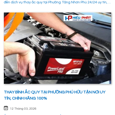
đến dịch vụ thay ắc quy tại Phường Tăng Nhơn Phú 24/24 uy tín, là
giải pháp tối ưu giúp xử lý nhanh chóng sự cố trên đường, đảm
bảo an toàn cho các phường tiện và tiết kiệm thời gian cho người
sử dụng. 1. Các phương pháp khắc phục sự cố khi ắc quy hỏng tại
Phường Tăng Nhơn Phú Quận 9 Khi xe không thể khởi động do vấn
đề về điện, có rất nhiều ng
THAY BÌNH ẮC QUY TẠI PHƯỜNG PHÚ HỮU TẬN NƠI UY
TÍN, CHÍNH HÃNG 100%
12 Tháng 03, 2026