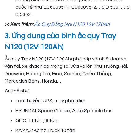
quốc tế như IEC60095-1, IEC60095-2, JIS D 5301, JIS
D 5302…
>>Xem thêm:
Ắc Quy Đồng Nai N120 12V 120Ah
3. Ứng dụng của bình ắc quy Troy
N120 (12V-120Ah)
Ắc quy Troy N120 (12V-120Ah) phù hợp với nhiều loại xe
vận tải, xe khách có trọng tải vừa và lớn như Trường Hải,
Daewoo, Hoàng Trà, Hino, Samco, Chiến Thắng,
Mercedes Benz, Honda…
Cụ thể như:
Tàu thuyền, UPS, máy phát điện
HYUNDAI: Space Classic, Aero Spaceld bus
GMC: 11 tấn , 8 tấn
KAMAZ: Kamz Truck 10 tấn