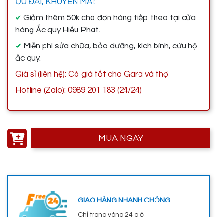
ƯU ĐÃI, KHUYẾN MÃI:
Giảm thêm 50k cho đơn hàng tiếp theo tại cửa
✔
hàng Ắc quy Hiếu Phát.
Miễn phí sửa chữa, bảo dưỡng, kích bình, cứu hộ
✔
ắc quy.
Giá sỉ (liên hệ): Có giá tốt cho Gara và thợ
Hotline (Zalo): 0989 201 183 (24/24)
MUA NGAY
GIAO HÀNG NHANH CHÓNG
Chỉ trong vòng 24 giờ