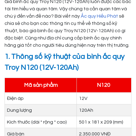
Giá bình ắc quy Troy N120 (12V-120Ah) luôn được các bác
tài tìm hiểu và quan tâm. Vậy chúng ta cần quan tâm và
chú ý đến vấn đề nào? Bài viết này
Ắc quy Hiếu Phát
sẽ
chia sẻ cho bạn các thông tin cụ thể về thông số kỹ
thuật, báo giá bình ắc quy Troy N120 (12V-120Ah) có gì
đặc biệt. Cũng như địa chỉ cung cấp bình ắc quy chính
hãng giá tốt cho người tiêu dùng hiện nay trên thị trường.
1. Thông số kỹ thuật của bình ắc quy
Troy N120 (12V-120Ah)
Mã sản phẩm
N120
Điện áp
12V
Dung lượng
120Ah
Kích thước (dài * rộng * cao)
501 x 181 x 209 (mm)
Giá bán
2.350.000 VNĐ