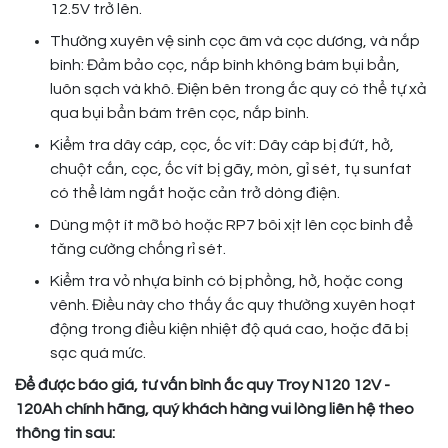
12.5V trở lên.
Thường xuyên vệ sinh cọc âm và cọc dương, và nắp
bình: Đảm bảo cọc, nắp bình không bám bụi bẩn,
luôn sạch và khô. Điện bên trong ắc quy có thể tự xả
qua bụi bẩn bám trên cọc, nắp bình.
Kiểm tra dây cáp, cọc, ốc vít: Dây cáp bị đứt, hở,
chuột cắn, cọc, ốc vít bị gãy, mòn, gỉ sét, tụ sunfat
có thể làm ngắt hoặc cản trở dòng điện.
Dùng một ít mỡ bò hoặc RP7 bôi xịt lên cọc bình để
tăng cường chống rỉ sét.
Kiểm tra vỏ nhựa bình có bị phồng, hở, hoặc cong
vênh. Điều này cho thấy ắc quy thường xuyên hoạt
động trong điều kiện nhiệt độ quá cao, hoặc đã bị
sạc quá mức.
Để được báo giá, tư vấn bình ắc quy Troy N120
12V -
120Ah chính hãng, quý khách hàng vui lòng liên hệ theo
thông tin sau: