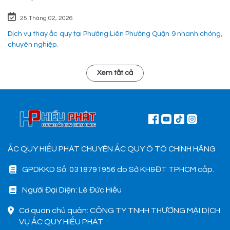
25 Tháng 02, 2026
Dịch vụ thay ắc quy tại Phường Liên Phường Quận 9 nhanh chóng,
chuyên nghiệp.
Xem tất cả
ẮC QUY HIẾU PHÁT CHUYÊN ẮC QUY Ô TÔ CHÍNH HÃNG
GPDKKD Số: 0318791956 do Sở KH&ĐT TPHCM cấp.
Người Đại Diện: Lê Đức Hiếu
Cơ quan chủ quản: CÔNG TY TNHH THƯƠNG MẠI DỊCH
VỤ ẮC QUY HIẾU PHÁT