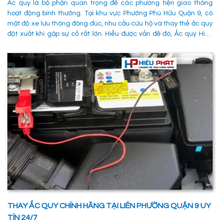
Ắc quy là bộ phận quan trọng để các phương tiện giao thông
hoạt động bình thường. Tại khu vực Phường Phú Hữu Quận 9, có
mật độ xe lưu thông đông đúc, nhu cầu cứu hộ và thay thế ắc quy
đột xuất khi gặp sự cố rất lớn. Hiểu được vấn đề đó, Ắc quy Hiếu
Phát đã và đang đáp ứng nhu cầu thay ắc quy tại Phường Phú
Hữu Quận 9 một cách nhanh chóng, chuyên nghiệp và đảm bảo
mọi hoạt động của các phương tiên giao thông không bị gián
đoạn. 1. Dịch vụ thay ắc quy tận nơi tại Phường Phú Hữu Quận 9
nhanh chóng, uy tín
THAY ẮC QUY CHÍNH HÃNG TẠI LIÊN PHƯỜNG QUẬN 9 UY
TÍN 24/7