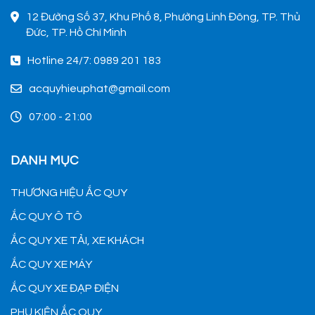
12 Đường Số 37, Khu Phố 8, Phường Linh Đông, TP. Thủ
Đức, TP. Hồ Chí Minh
Hotline 24/7: 0989 201 183
acquyhieuphat@gmail.com
07:00 - 21:00
DANH MỤC
THƯƠNG HIỆU ẮC QUY
ẮC QUY Ô TÔ
ẮC QUY XE TẢI, XE KHÁCH
ẮC QUY XE MÁY
ẮC QUY XE ĐẠP ĐIỆN
PHỤ KIỆN ẮC QUY