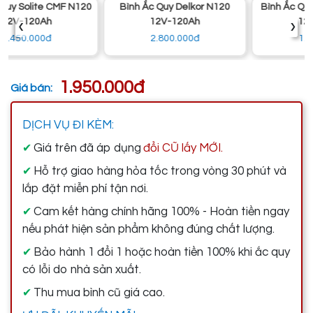
Bình Ắc Quy Delkor N120
Bình Ắc Quy Đồng Nai N120
‹
›
12V-120Ah
12V-120Ah
2.800.000đ
1.950.000đ
1.950.000đ
Giá bán:
DỊCH VỤ ĐI KÈM:
Giá trên đã áp dụng
đổi CŨ lấy MỚI.
✔
Hỗ trợ giao hàng hỏa tốc trong vòng 30 phút và
✔
lắp đặt miễn phí tận nơi.
Cam kết hàng chính hãng 100% - Hoàn tiền ngay
✔
nếu phát hiện sản phẩm không đúng chất lượng.
Bảo hành 1 đổi 1 hoặc hoàn tiền 100% khi ắc quy
✔
có lỗi do nhà sản xuất.
Thu mua bình cũ giá cao.
✔