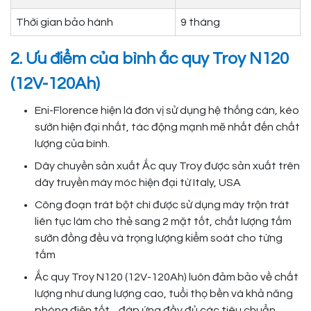
Thời gian bảo hành
9 tháng
2. Ưu điểm của bình ắc quy Troy N120
(12V-120Ah)
Eni-Florence hiện là đơn vị sử dụng hệ thống cán, kéo
sườn hiện đại nhất, tác động mạnh mẽ nhất đến chất
lượng của bình.
Dây chuyền sản xuất Ắc quy Troy được sản xuất trên
dây truyền máy móc hiện đại từ Italy, USA
Công đoạn trát bột chì được sử dụng máy trộn trát
liên tục làm cho thẻ sang 2 mặt tốt, chất lượng tấm
sườn đồng đều và trọng lượng kiểm soát cho từng
tấm
Ắc quy Troy N120 (12V-120Ah) luôn đảm bảo về chất
lượng như dung lượng cao, tuổi thọ bền và khả năng
phóng điện tốt…đáp ứng đầy đủ các tiêu chuẩn