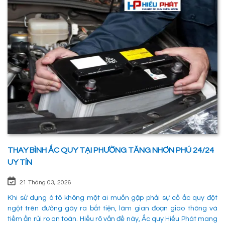
THAY BÌNH ẮC QUY TẠI PHƯỜNG TĂNG NHƠN PHÚ 24/24
UY TÍN
21 Tháng 03, 2026
Khi sử dụng ô tô không một ai muốn gặp phải sự cố ắc quy đột
ngột trên đường gây ra bất tiện, làm gian đoạn giao thông và
tiềm ẩn rủi ro an toàn. Hiểu rõ vấn đề này, Ắc quy Hiếu Phát mang