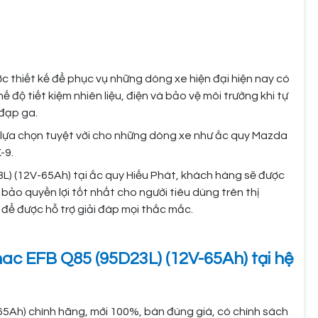
c thiết kế để phục vụ những dòng xe hiện đại hiện nay có
 độ tiết kiệm nhiên liệu, điện và bảo vệ môi trường khi tự
 đạp ga.
 lựa chọn tuyệt vời cho những dòng xe như ắc quy Mazda
-9.
L) (12V-65Ah) tại ắc quy Hiếu Phát, khách hàng sẽ được
o quyền lợi tốt nhất cho người tiêu dùng trên thị
 để được hỗ trợ giải đáp mọi thắc mắc.
ac EFB Q85 (95D23L) (12V-65Ah) tại hệ
5Ah) chính hãng, mới 100%, bán đúng giá, có chính sách