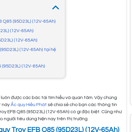
FB Q85 (95D23L) (12V-65Ah)
D23L) (12V-65Ah)
5D23L) (12V-65Ah)
(95D23L) (12V-65Ah) tại hệ
 (95D23L) (12V-65Ah)
 luôn được các bác tài tìm hiểu và quan tâm. Vậy chúng
t này
Ắc quy Hiếu Phát
sẽ chia sẻ cho bạn các thông tin
Troy EFB Q85 (95D23L) (12V-65Ah) có gì đặc biệt. Cũng như
o người tiêu dùng hiện nay trên thị trường.
 quy Troy EFB Q85 (95D23L) (12V-65Ah)