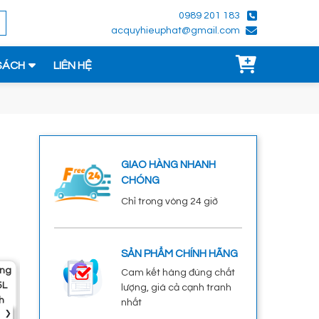
0989 201 183
acquyhieuphat@gmail.com
SÁCH
LIÊN HỆ
GIAO HÀNG NHANH
CHÓNG
Chỉ trong vòng 24 giờ
SẢN PHẨM CHÍNH HÃNG
Bình Ắc Quy
Bình Ắc Quy GS
Bình Ắc Quy
Ắc 
Cam kết hàng đúng chất
Enimac CMF
Q85 12V-65Ah
Varta EFB Q-
6FM6
lượng, giá cả cạnh tranh
75D23R 12V-
85/95D23L 12V-
2.000.000đ
nhất
›
65Ah
65Ah Ắc Quy
3.