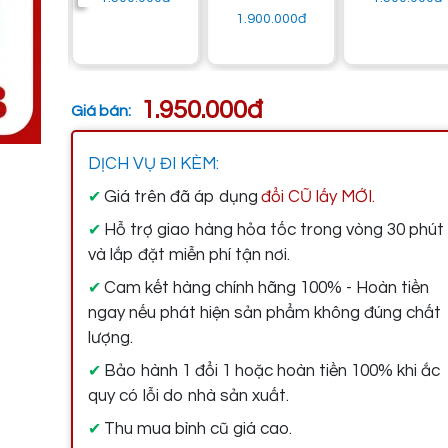
1.900.000đ
1.950.000đ
Giá bán:
DỊCH VỤ ĐI KÈM:
Giá trên đã áp dụng
đổi CŨ lấy MỚI.
✔
Hỗ trợ giao hàng hỏa tốc trong vòng 30 phút
✔
và lắp đặt miễn phí tận nơi.
Cam kết hàng chính hãng 100% - Hoàn tiền
✔
ngay nếu phát hiện sản phẩm không đúng chất
lượng.
Bảo hành 1 đổi 1 hoặc hoàn tiền 100% khi ắc
✔
quy có lỗi do nhà sản xuất.
Thu mua bình cũ giá cao.
✔