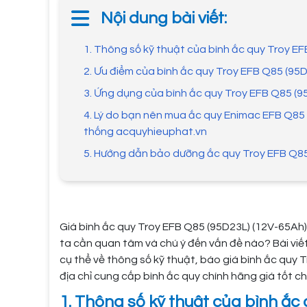
Nội dung bài viết:
1. Thông số kỹ thuật của bình ắc quy Troy E
2. Ưu điểm của bình ắc quy Troy EFB Q85 (95
3. Ứng dụng của bình ắc quy Troy EFB Q85 (9
4. Lý do bạn nên mua ắc quy Enimac EFB Q85 
thống acquyhieuphat.vn
5. Hướng dẫn bảo dưỡng ắc quy Troy EFB Q85
Giá bình ắc quy Troy EFB Q85 (95D23L) (12V-65Ah)
ta cần quan tâm và chú ý đến vấn đề nào? Bài viế
cụ thể về thông số kỹ thuật, báo giá bình ắc quy 
địa chỉ cung cấp bình ắc quy chính hãng giá tốt ch
1. Thông số kỹ thuật của bình ắc