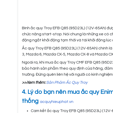
Bình ắc quy Troy EFB Q85 (95D23L) (12V-65Ah) đượ
chức năng start-stop. Nói chung là những xe có chế
động ngắt khởi động tạm thời và tái khởi động lúc
Ắc quy Troy EFB Q85 (95D23L) (12V-65Ah) chính là
3, Mazda 6, Mazda CX-5, Mazda CX-8 và Mazda CX
Ngoài ra, khi mua ắc quy Troy CMF EFB Q85 (95D23
bảo hành sản phẩm theo quy định của hãng, đảm bả
trường. Đừng quên liên hệ với người có kinh nghiệm
>>Xem thêm:
Sản Phảm Ắc Quy Troy
4. Lý do bạn nên mua ắc quy Enim
thống
acquyhieuphat.vn
Cam kết ắc quy Troy EFB Q85 (95D23L) (12V-6