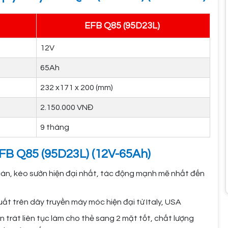
EFB Q85 (95D23L)
12V
65Ah
232 x171 x 200 (mm)
2.150.000 VNĐ
9 tháng
EFB Q85 (95D23L) (12V-65Ah)
 cán, kéo sườn hiện đại nhất, tác động mạnh mẽ nhất đến
ất trên dây truyền máy móc hiện đại từ Italy, USA
 trát liên tục làm cho thẻ sang 2 mặt tốt, chất lượng