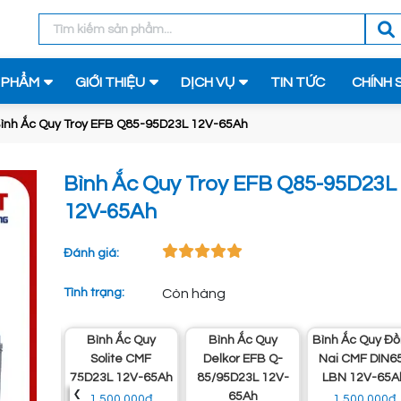
 PHẨM
GIỚI THIỆU
DỊCH VỤ
TIN TỨC
CHÍNH 
ình Ắc Quy Troy EFB Q85-95D23L 12V-65Ah
Bình Ắc Quy Troy EFB Q85-95D23L
12V-65Ah
Đánh giá:
Tình trạng:
Còn hàng
y
Bình Ắc Quy
Bình Ắc Quy
Bình Ắc Quy Đồng
F
Solite CMF
Delkor EFB Q-
Nai CMF DIN65L
5Ah
75D23L 12V-65Ah
85/95D23L 12V-
LBN 12V-65Ah
‹
65Ah
1.500.000đ
1.500.000đ