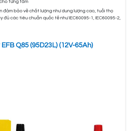
 cho từng tấm
n đảm bảo về chất lượng như dung lượng cao, tuổi thọ
 đủ các tiêu chuẩn quốc tế như IEC60095-1, IEC60095-2,
y EFB Q85 (95D23L) (12V-65Ah)