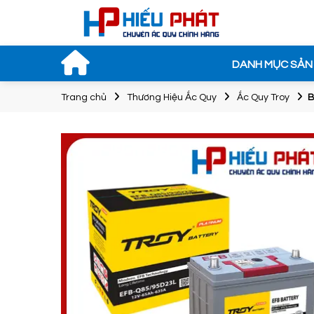
DANH MỤC SẢN
Trang chủ
Thương Hiệu Ắc Quy
Ắc Quy Troy
B
Bình Ắc Qu
ROCKET SM
75D23L 12V-6
1.550.000đ