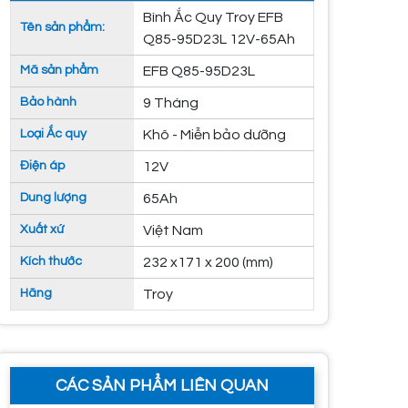
Bình Ắc Quy Troy EFB
Tên sản phẩm:
Q85-95D23L 12V-65Ah
Mã sản phẩm
EFB Q85-95D23L
Bảo hành
9 Tháng
Loại Ắc quy
Khô - Miễn bảo dưỡng
Điện áp
12V
Dung lượng
65Ah
Xuất xứ
Việt Nam
Kích thước
232 x171 x 200 (mm)
Hãng
Troy
CÁC SẢN PHẨM LIÊN QUAN