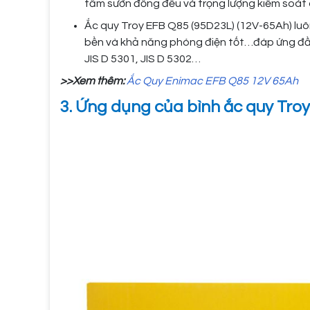
tấm sườn đồng đều và trọng lượng kiểm soát
Ắc quy Troy EFB Q85 (95D23L) (12V-65Ah) luô
bền và khả năng phóng điện tốt…đáp ứng đầy
JIS D 5301, JIS D 5302…
>>Xem thêm:
Ắc Quy Enimac EFB Q85 12V 65Ah
3. Ứng dụng của bình ắc quy Tro