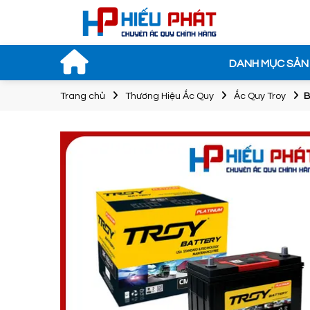
DANH MỤC SẢN
Trang chủ
Thương Hiệu Ắc Quy
Ắc Quy Troy
B
Bình Ắc Qu
ROCKET SM
NX100-S6L(
12V-45Ah