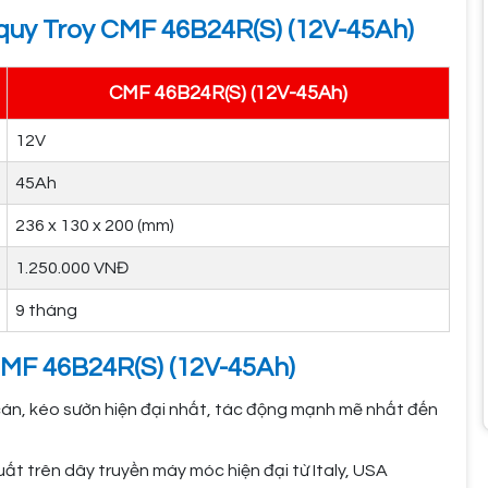
 quy Troy CMF 46B24R(S) (12V-45Ah)
CMF 46B24R(S) (12V-45Ah)
12V
45Ah
236 x 130 x 200 (mm)
1.250.000 VNĐ
9 tháng
 CMF 46B24R(S) (12V-45Ah)
 cán, kéo sườn hiện đại nhất, tác động mạnh mẽ nhất đến
ất trên dây truyền máy móc hiện đại từ Italy, USA