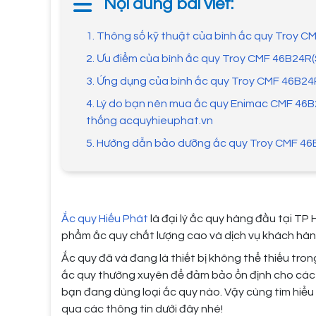
Nội dung bài viết:
1. Thông số kỹ thuật của bình ắc quy Troy C
2. Ưu điểm của bình ắc quy Troy CMF 46B24R(
3. Ứng dụng của bình ắc quy Troy CMF 46B24
4. Lý do bạn nên mua ắc quy Enimac CMF 46B2
thống acquyhieuphat.vn
5. Hướng dẫn bảo dưỡng ắc quy Troy CMF 46
Ắc quy Hiếu Phát
là đại lý ắc quy hàng đầu tại TP 
phẩm ắc quy chất lượng cao và dịch vụ khách hàn
Ắc quy đã và đang là thiết bị không thể thiếu tron
ắc quy thường xuyên để đảm bảo ổn định cho các
bạn đang dùng loại ắc quy nào. Vậy cùng tìm hiể
qua các thông tin dưới đây nhé!