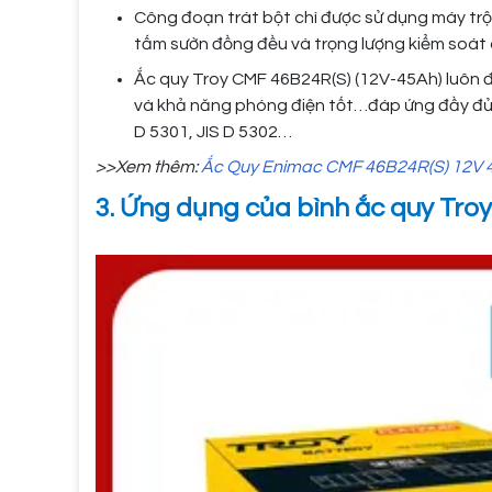
Công đoạn trát bột chì được sử dụng máy trộn
tấm sườn đồng đều và trọng lượng kiểm soát
Ắc quy Troy CMF 46B24R(S) (12V-45Ah) luôn đ
và khả năng phóng điện tốt…đáp ứng đầy đủ 
D 5301, JIS D 5302…
>>Xem thêm:
Ắc Quy Enimac CMF 46B24R(S) 12V 
3. Ứng dụng của bình ắc quy Tro