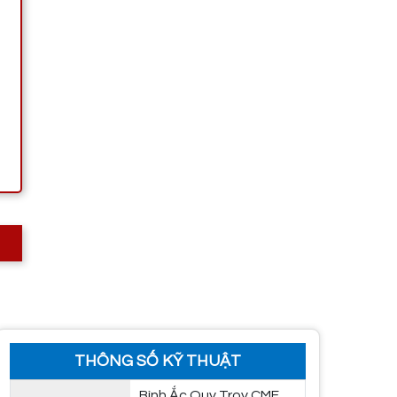
THÔNG SỐ KỸ THUẬT
Bình Ắc Quy Troy CMF