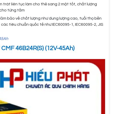
 trát liên tục làm cho thẻ sang 2 mặt tốt, chất lượng
 cho từng tấm
ảm bảo về chất lượng như dung lượng cao, tuổi thọ bền
các tiêu chuẩn quốc tế như IEC60095-1, IEC60095-2, JIS
45Ah
y CMF 46B24R(S) (12V-45Ah)