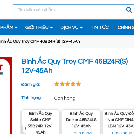
 PHẨM
GIỚI THIỆU
DỊCH VỤ
TIN TỨC
CHÍNH 
ình Ắc Quy Troy CMF 46B24R(S) 12V-45Ah
Bình Ắc Quy Troy CMF 46B24R(S)
12V-45Ah
Đánh giá:
Tình trạng:
Còn hàng
y
Bình Ắc Quy
Bình Ắc Quy
Bình Ắc Quy Đồng
F
Solite CMF
Delkor 46B24LS
Nai CMF DIN45
‹
S)
55B24R 12V-
12V-45Ah
LBN 12V-45Ah
45Ah
1.250.000đ
1.350.000đ