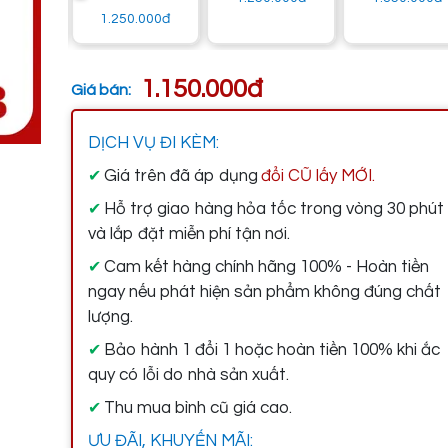
1.250.000đ
1.150.000đ
Giá bán:
DỊCH VỤ ĐI KÈM:
Giá trên đã áp dụng
đổi CŨ lấy MỚI.
✔
Hỗ trợ giao hàng hỏa tốc trong vòng 30 phút
✔
và lắp đặt miễn phí tận nơi.
Cam kết hàng chính hãng 100% - Hoàn tiền
✔
ngay nếu phát hiện sản phẩm không đúng chất
lượng.
Bảo hành 1 đổi 1 hoặc hoàn tiền 100% khi ắc
✔
quy có lỗi do nhà sản xuất.
Thu mua bình cũ giá cao.
✔
ƯU ĐÃI, KHUYẾN MÃI: