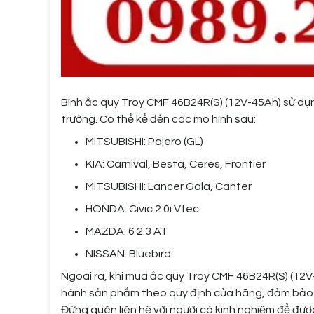
Bình ắc quy Troy CMF 46B24R(S) (12V-45Ah) sử dụ
trường. Có thể kể đến các mô hình sau:
MITSUBISHI: Pajero (GL)
KIA: Carnival, Besta, Ceres, Frontier
MITSUBISHI: Lancer Gala, Canter
HONDA: Civic 2.0i Vtec
MAZDA: 6 2.3 AT
NISSAN: Bluebird
Ngoài ra, khi mua ắc quy Troy CMF 46B24R(S) (12V
hành sản phẩm theo quy định của hãng, đảm bảo qu
Đừng quên liên hệ với người có kinh nghiệm để đượ