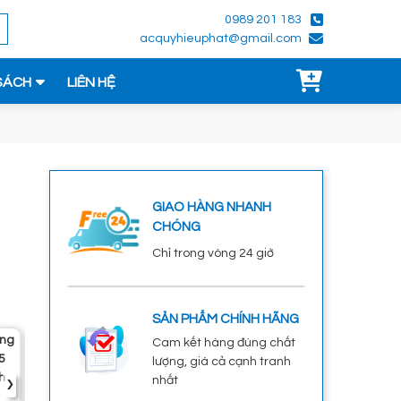
0989 201 183
acquyhieuphat@gmail.com
SÁCH
LIÊN HỆ
GIAO HÀNG NHANH
CHÓNG
Chỉ trong vòng 24 giờ
SẢN PHẨM CHÍNH HÃNG
Bình Ắc Quy
Bình Ắc Quy GS
Ắc Quy Varta
Ắc 
Cam kết hàng đúng chất
Enimac CMF
MF DIN45L-LBN
46B24L 12V-
6FM
lượng, giá cả cạnh tranh
›
46B24L(S) 12V-
12V-45Ah
45Ah
nhất
45Ah
1.300.000đ
1.300.000đ
2.