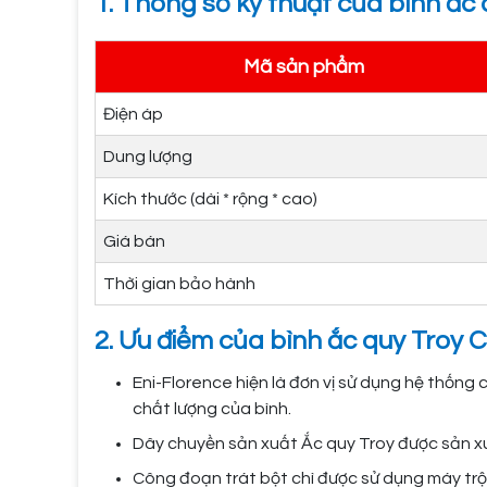
1. Thông số kỹ thuật của bình ắ
Mã sản phẩm
Điện áp
Dung lượng
Kích thước (dài * rộng * cao)
Giá bán
Thời gian bảo hành
2. Ưu điểm của bình ắc quy Troy
Eni-Florence hiện là đơn vị sử dụng hệ thống
chất lượng của bình.
Dây chuyền sản xuất Ắc quy Troy được sản xu
Công đoạn trát bột chì được sử dụng máy trộn