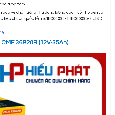
 cho từng tấm
 bảo về chất lượng như dung lượng cao, tuổi thọ bền và
 tiêu chuẩn quốc tế như IEC60095-1, IEC60095-2, JIS D
Ah
y CMF 36B20R (12V-35Ah)