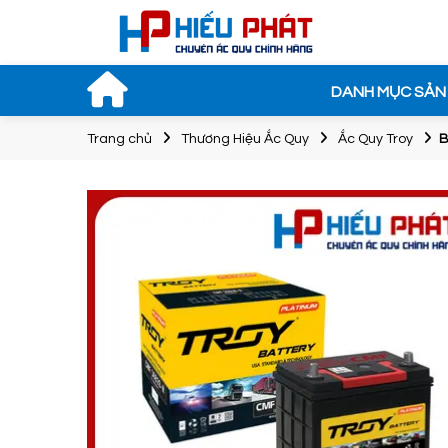
DANH MỤC SẢN
Trang chủ
Thương Hiệu Ắc Quy
Ắc Quy Troy
B
Bình Ắc Q
ROCKET S
NS40ZL(S) 
35Ah