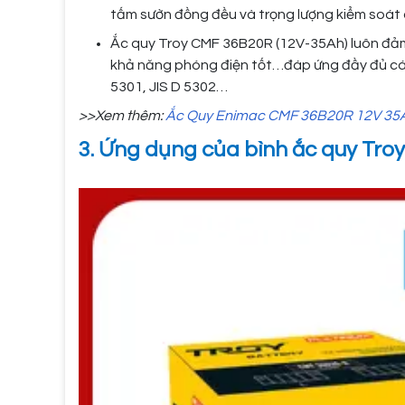
tấm sườn đồng đều và trọng lượng kiểm soát
Ắc quy Troy CMF 36B20R (12V-35Ah) luôn đảm
khả năng phóng điện tốt…đáp ứng đầy đủ các
5301, JIS D 5302…
>>Xem thêm:
Ắc Quy Enimac CMF 36B20R 12V 35
3. Ứng dụng của bình ắc quy Tro