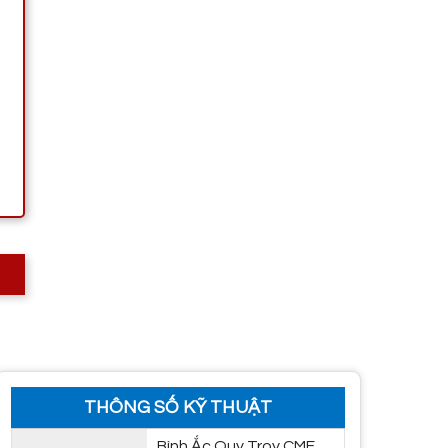
THÔNG SỐ KỸ THUẬT
Bình Ắc Quy Troy CMF