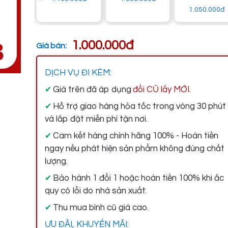
0đ
1.050.000đ
1.000.000đ
Giá bán:
DỊCH VỤ ĐI KÈM:
Giá trên đã áp dụng
đổi CŨ lấy MỚI.
✔
Hỗ trợ giao hàng hỏa tốc trong vòng 30 phút
✔
và lắp đặt miễn phí tận nơi.
Cam kết hàng chính hãng 100% - Hoàn tiền
✔
ngay nếu phát hiện sản phẩm không đúng chất
lượng.
Bảo hành 1 đổi 1 hoặc hoàn tiền 100% khi ắc
✔
quy có lỗi do nhà sản xuất.
Thu mua bình cũ giá cao.
✔
ƯU ĐÃI, KHUYẾN MÃI: