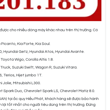
được cho nhiều dòng máy khác nhau trên thị trường. Có
Picanto, Kia Forte, Kia Soul.
0, Hyundai Getz, Hyundai Atos, Hyundai Avante.
Toyota Wigo, Corolla Altis 1.8.
Truck, Suzuki Swift, Wagon R, Suzuki Vitara.
, Terios, Hijet jumbo 1T.
 Jolie, Mitsubishi L300.
t Spark Duo, Chevrolet Spark LS, Chevrolet Matiz 8.0.
5Ah) tại ắc quy Hiếu Phát, khách hàng sẽ được bảo hành
ợi tốt nhất cho người tiêu dùng trên thị trường. Đừng