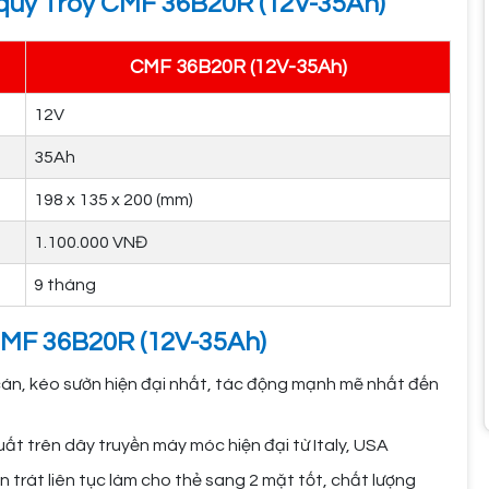
c quy Troy CMF 36B20R (12V-35Ah)
CMF 36B20R (12V-35Ah)
12V
35Ah
198 x 135 x 200 (mm)
1.100.000 VNĐ
9 tháng
 CMF 36B20R (12V-35Ah)
 cán, kéo sườn hiện đại nhất, tác động mạnh mẽ nhất đến
ất trên dây truyền máy móc hiện đại từ Italy, USA
 trát liên tục làm cho thẻ sang 2 mặt tốt, chất lượng