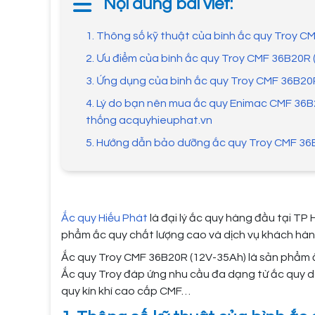
Nội dung bài viết:
1. Thông số kỹ thuật của bình ắc quy Troy 
2. Ưu điểm của bình ắc quy Troy CMF 36B20R
3. Ứng dụng của bình ắc quy Troy CMF 36B20
4. Lý do bạn nên mua ắc quy Enimac CMF 36B
thống acquyhieuphat.vn
5. Hướng dẫn bảo dưỡng ắc quy Troy CMF 36
Ắc quy Hiếu Phát
là đại lý ắc quy hàng đầu tại TP 
phẩm ắc quy chất lượng cao và dịch vụ khách hàn
Ắc quy Troy CMF 36B20R (12V-35Ah) là sản phẩm 
Ắc quy Troy đáp ứng nhu cầu đa dạng từ ắc quy d
quy kín khí cao cấp CMF…