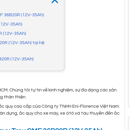
CMF 36B20R (12V-35Ah)
 (12V-35Ah)
R (12V-35Ah)
20R (12V-35Ah) tại hệ
B20R (12V-35Ah)
HCM. Chúng tôi tự tin về kinh nghiệm, sự đa dạng các sản
g thân thiện.
ắc quy cao cấp của Công ty TNHH Eni-Florence Việt Nam.
ân dụng, ắc quy cho xe máy, xe ôtô và tàu thuyền đến ắc