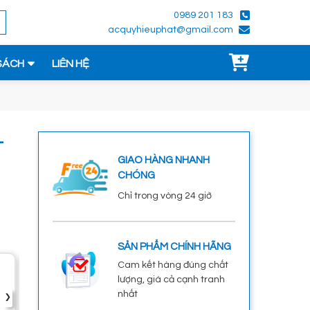
0989 201 183
acquyhieuphat@gmail.com
SÁCH
LIÊN HỆ
-
GIAO HÀNG NHANH
CHÓNG
Chỉ trong vòng 24 giờ
SẢN PHẨM CHÍNH HÃNG
Bình Ắc Quy GS
Cam kết hàng đúng chất
MF 40B19L 12V-
lượng, giá cả cạnh tranh
›
35Ah
nhất
1.100.000đ