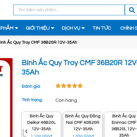
 PHẨM
GIỚI THIỆU
DỊCH VỤ
TIN TỨC
CHÍNH 
ình Ắc Quy Troy CMF 36B20R 12V-35Ah
Bình Ắc Quy Troy CMF 36B20R 12V
35Ah
Đánh giá:
Tình trạng:
Còn hàng
uy
Bình Ắc Quy
Bình Ắc Quy Đồng
Bình Ắc Quy
MF
Delkor 46B20L
Nai CMF 40B20R
Enimac CMF
‹
12V-
12V-35Ah
12V-35Ah
36B20L 12V-
35Ah
1.100.000đ
1.050.000đ