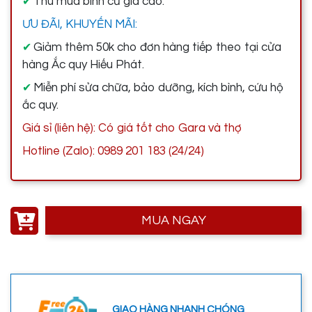
Thu mua bình cũ giá cao.
✔
ƯU ĐÃI, KHUYẾN MÃI:
Giảm thêm 50k cho đơn hàng tiếp theo tại cửa
✔
hàng Ắc quy Hiếu Phát.
Miễn phí sửa chữa, bảo dưỡng, kích bình, cứu hộ
✔
ắc quy.
Giá sỉ (liên hệ): Có giá tốt cho Gara và thợ
Hotline (Zalo): 0989 201 183 (24/24)
MUA NGAY
GIAO HÀNG NHANH CHÓNG