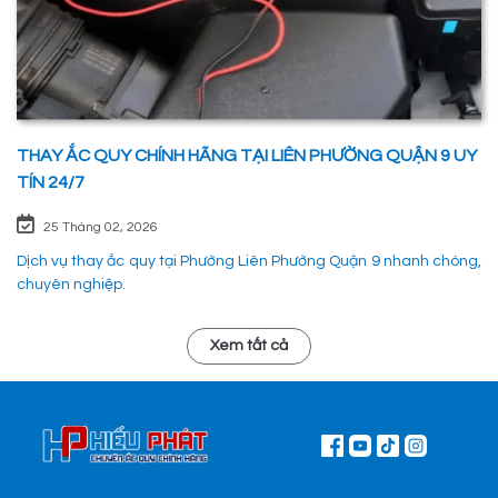
THAY ẮC QUY CHÍNH HÃNG TẠI LIÊN PHƯỜNG QUẬN 9 UY
TÍN 24/7
25 Tháng 02, 2026
Dịch vụ thay ắc quy tại Phường Liên Phường Quận 9 nhanh chóng,
chuyên nghiệp.
Xem tất cả