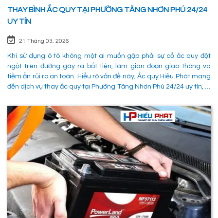
THAY BÌNH ẮC QUY TẠI PHƯỜNG TĂNG NHƠN PHÚ 24/24
UY TÍN
21 Tháng 03, 2026
Khi sử dụng ô tô không một ai muốn gặp phải sự cố ắc quy đột
ngột trên đường gây ra bất tiện, làm gian đoạn giao thông và
tiềm ẩn rủi ro an toàn. Hiểu rõ vấn đề này, Ắc quy Hiếu Phát mang
đến dịch vụ thay ắc quy tại Phường Tăng Nhơn Phú 24/24 uy tín, là
giải pháp tối ưu giúp xử lý nhanh chóng sự cố trên đường, đảm
bảo an toàn cho các phường tiện và tiết kiệm thời gian cho người
sử dụng. 1. Các phương pháp khắc phục sự cố khi ắc quy hỏng tại
Phường Tăng Nhơn Phú Quận 9 Khi xe không thể khởi động do vấn
đề về điện, có rất nhiều ng