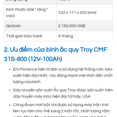
Kích thước (dài * rộng *
332 x 171 x 252 (mm)
cao)
Giá bán
2.150.000 VNĐ
Thời gian bảo hành
9 tháng
2. Ưu điểm của bình ắc quy Troy CMF
31S-800 (12V-100Ah)
Eni-Florence hiện là đơn vị sử dụng hệ thống cán, kéo
sườn hiện đại nhất, tác động mạnh mẽ nhất đến chất
lượng của bình.
Dây chuyền sản xuất Ắc quy Troy được sản xuất trên
dây truyền máy móc hiện đại từ Italy, USA
Công đoạn trát bột chì được sử dụng máy trộn trát
liên tục làm cho thẻ sang 2 mặt tốt, chất lượng tấm