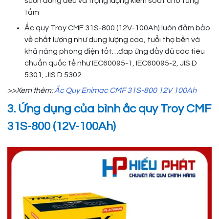
sườn đồng đều và trọng lượng kiểm soát cho từng
tấm
Ắc quy Troy CMF 31S-800 (12V-100Ah) luôn đảm bảo
về chất lượng như dung lượng cao, tuổi thọ bền và
khả năng phóng điện tốt…đáp ứng đầy đủ các tiêu
chuẩn quốc tế như IEC60095-1, IEC60095-2, JIS D
5301, JIS D 5302…
>>Xem thêm:
Ắc Quy Enimac CMF 31S-800 12V 100Ah
3. Ứng dụng của bình ắc quy Troy CMF
31S-800 (12V-100Ah)