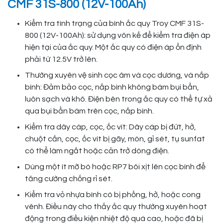
CMF 31S-800 (12V-100Ah)
Kiểm tra tình trạng của bình ắc quy Troy CMF 31S-
800 (12V-100Ah): sử dụng vôn kế để kiểm tra điện áp
hiện tại của ắc quy. Một ắc quy có điện áp ổn định
phải từ 12.5V trở lên.
Thường xuyên vệ sinh cọc âm và cọc dương, và nắp
bình: Đảm bảo cọc, nắp bình không bám bụi bẩn,
luôn sạch và khô. Điện bên trong ắc quy có thể tự xả
qua bụi bẩn bám trên cọc, nắp bình.
Kiểm tra dây cáp, cọc, ốc vít: Dây cáp bị đứt, hở,
chuột cắn, cọc, ốc vít bị gãy, mòn, gỉ sét, tụ sunfat
có thể làm ngắt hoặc cản trở dòng điện.
Dùng một ít mỡ bò hoặc RP7 bôi xịt lên cọc bình để
tăng cường chống rỉ sét.
Kiểm tra vỏ nhựa bình có bị phồng, hở, hoặc cong
vênh. Điều này cho thấy ắc quy thường xuyên hoạt
động trong điều kiện nhiệt độ quá cao, hoặc đã bị