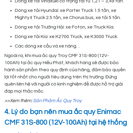
Dòng xe tải Vinaxuki có trọng tải từ 1,21 – 3,49 tấn.
Dòng xe tải Hyundai: xe Porter Truck 1.5 tấn, xe
Mighty II Truck 2.5 tấn, xe Chorus bus, xe tải 5 tấn.
Dòng xe tải Trường Hải: xe Foton, xe Truck Kia.
Dòng xe tải Kia: xe K2700 Truck, xe K3000 Truck.
Các dòng xe cẩu và xe nâng…
Ngoài ra, khi mua ắc quy Troy CMF 31S-800 (12V-
100Ah) tại ắc quy Hiếu Phát, khách hàng sẽ được bảo
hành sản phẩm theo quy định của hãng, đảm bảo quyền
lợi tốt nhất cho người tiêu dùng trên thị trường. Đừng
quên liên hệ với người có kinh nghiệm để được hỗ trợ giải
đáp mọi thắc mắc.
>>Xem thêm:
Sản Phảm Ắc Quy Troy
4. Lý do bạn nên mua ắc quy Enimac
CMF 31S-800 (12V-100Ah) tại hệ thống