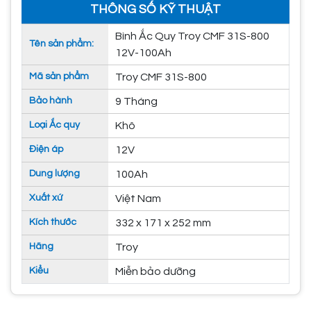
THÔNG SỐ KỸ THUẬT
Bình Ắc Quy Troy CMF 31S-800
Tên sản phẩm:
12V-100Ah
Mã sản phẩm
Troy CMF 31S-800
Bảo hành
9 Tháng
Loại Ắc quy
Khô
Điện áp
12V
Dung lượng
100Ah
Xuất xứ
Việt Nam
Kích thước
332 x 171 x 252 mm
Hãng
Troy
Kiểu
Miễn bảo dưỡng