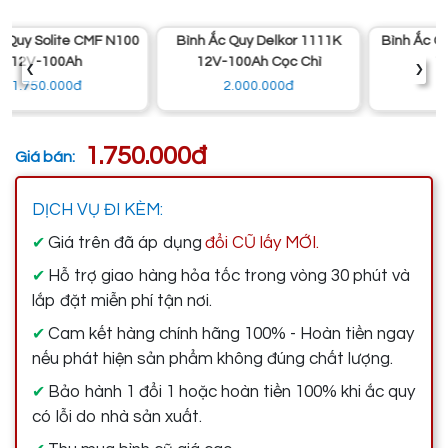
Bình Ắc Quy Delkor 1111K
Bình Ắc Quy Đồng Nai N100
‹
›
12V-100Ah Cọc Chì
12V-100Ah
2.000.000đ
1.600.000đ
1.750.000đ
Giá bán:
DỊCH VỤ ĐI KÈM:
Giá trên đã áp dụng
đổi CŨ lấy MỚI.
✔
Hỗ trợ giao hàng hỏa tốc trong vòng 30 phút và
✔
lắp đặt miễn phí tận nơi.
Cam kết hàng chính hãng 100% - Hoàn tiền ngay
✔
nếu phát hiện sản phẩm không đúng chất lượng.
Bảo hành 1 đổi 1 hoặc hoàn tiền 100% khi ắc quy
✔
có lỗi do nhà sản xuất.