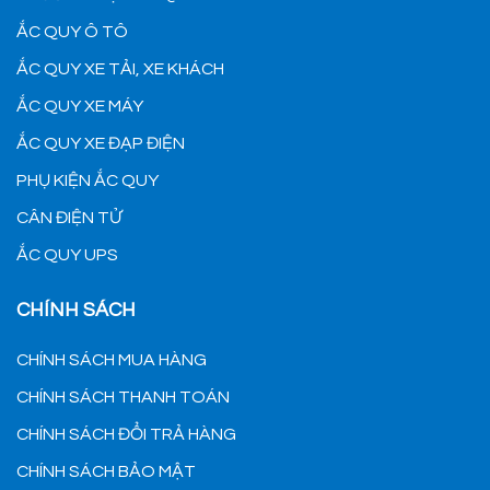
ẮC QUY Ô TÔ
ẮC QUY XE TẢI, XE KHÁCH
ẮC QUY XE MÁY
ẮC QUY XE ĐẠP ĐIỆN
PHỤ KIỆN ẮC QUY
CÂN ĐIỆN TỬ
ẮC QUY UPS
CHÍNH SÁCH
CHÍNH SÁCH MUA HÀNG
CHÍNH SÁCH THANH TOÁN
CHÍNH SÁCH ĐỔI TRẢ HÀNG
CHÍNH SÁCH BẢO MẬT