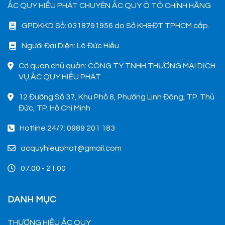
ẮC QUY HIẾU PHÁT CHUYÊN ẮC QUY Ô TÔ CHÍNH HÃNG
GPDKKD Số: 0318791956 do Sở KH&ĐT TPHCM cấp.
Người Đại Diện: Lê Đức Hiếu
Cơ quan chủ quản: CÔNG TY TNHH THƯƠNG MẠI DỊCH
VỤ ẮC QUY HIẾU PHÁT
12 Đường Số 37, Khu Phố 8, Phường Linh Đông, TP. Thủ
Đức, TP. Hồ Chí Minh
Hotline 24/7: 0989 201 183
acquyhieuphat@gmail.com
07:00 - 21:00
DANH MỤC
THƯƠNG HIỆU ẮC QUY