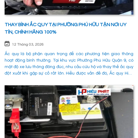
THAY BÌNH ẮC QUY TẠI PHƯỜNG PHÚ HỮU TẬN NƠI UY
TÍN, CHÍNH HÃNG 100%
12 Tháng 03, 2026
Ắc quy là bộ phận quan trọng để các phương tiện giao thông
hoạt động bình thường. Tại khu vực Phường Phú Hữu Quận 9, có
mật độ xe lưu thông đông đúc, nhu cầu cứu hộ và thay thế ắc quy
đột xuất khi gặp sự cố rất lớn. Hiểu được vấn đề đó, Ắc quy Hiếu
Phát đã và đang đáp ứng nhu cầu thay ắc quy tại Phường Phú
Hữu Quận 9 một cách nhanh chóng, chuyên nghiệp và đảm bảo
mọi hoạt động của các phương tiên giao thông không bị gián
đoạn. 1. Dịch vụ thay ắc quy tận nơi tại Phường Phú Hữu Quận 9
nhanh chóng, uy tín