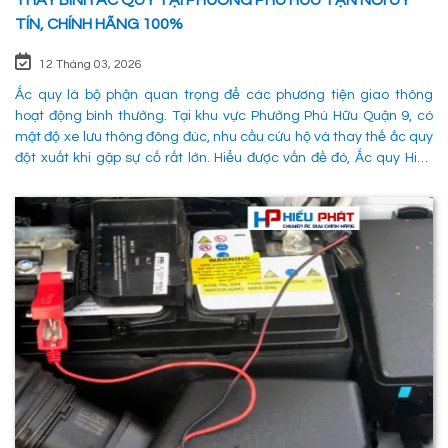
THAY BÌNH ẮC QUY TẠI PHƯỜNG PHÚ HỮU TẬN NƠI UY
TÍN, CHÍNH HÃNG 100%
12 Tháng 03, 2026
Ắc quy là bộ phận quan trọng để các phương tiện giao thông
hoạt động bình thường. Tại khu vực Phường Phú Hữu Quận 9, có
mật độ xe lưu thông đông đúc, nhu cầu cứu hộ và thay thế ắc quy
đột xuất khi gặp sự cố rất lớn. Hiểu được vấn đề đó, Ắc quy Hiếu
Phát đã và đang đáp ứng nhu cầu thay ắc quy tại Phường Phú
Hữu Quận 9 một cách nhanh chóng, chuyên nghiệp và đảm bảo
mọi hoạt động của các phương tiên giao thông không bị gián
đoạn. 1. Dịch vụ thay ắc quy tận nơi tại Phường Phú Hữu Quận 9
nhanh chóng, uy tín