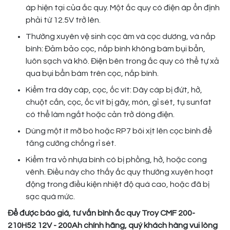
áp hiện tại của ắc quy. Một ắc quy có điện áp ổn định
phải từ 12.5V trở lên.
Thường xuyên vệ sinh cọc âm và cọc dương, và nắp
bình: Đảm bảo cọc, nắp bình không bám bụi bẩn,
luôn sạch và khô. Điện bên trong ắc quy có thể tự xả
qua bụi bẩn bám trên cọc, nắp bình.
Kiểm tra dây cáp, cọc, ốc vít: Dây cáp bị đứt, hở,
chuột cắn, cọc, ốc vít bị gãy, mòn, gỉ sét, tụ sunfat
có thể làm ngắt hoặc cản trở dòng điện.
Dùng một ít mỡ bò hoặc RP7 bôi xịt lên cọc bình để
tăng cường chống rỉ sét.
Kiểm tra vỏ nhựa bình có bị phồng, hở, hoặc cong
vênh. Điều này cho thấy ắc quy thường xuyên hoạt
động trong điều kiện nhiệt độ quá cao, hoặc đã bị
sạc quá mức.
Để được báo giá, tư vấn bình ắc quy Troy CMF 200-
210H52
12V - 200Ah chính hãng, quý khách hàng vui lòng