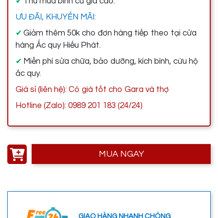
Thu mua bình cũ giá cao.
✔
ƯU ĐÃI, KHUYẾN MÃI:
Giảm thêm 50k cho đơn hàng tiếp theo tại cửa
✔
hàng Ắc quy Hiếu Phát.
Miễn phí sửa chữa, bảo dưỡng, kích bình, cứu hộ
✔
ắc quy.
Giá sỉ (liên hệ): Có giá tốt cho Gara và thợ
Hotline (Zalo): 0989 201 183 (24/24)
MUA NGAY
GIAO HÀNG NHANH CHÓNG