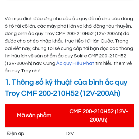
Với mục đích đáp ứng nhu cầu ắc quy đề nổ cho các dòng
ô tô tải cỡ lớn, các máy phát lớn và khởi động tàu thuyền,
dòng bình ắc quy Troy CMF 200-210H52 (12V-200Ah) đã
được cho phép nhập khẩu trực tiếp từ Hàn Quốc. Trong
bài viết này, chúng tôi sẽ cung cấp tới bạn đọc các thông
tin hữu ích về sản phẩm ắc quy Solite CMF 200-210H52
(12V-200Ah) này. Cùng
Ắc quy Hiếu Phát
tìm hiểu thêm về
ắc quy Troy nhé.
1. Thông số kỹ thuật của bình ắc quy
Troy CMF 200-210H52 (12V-200Ah)
CMF 200-210H52 (12V-
Mã sản phẩm
200Ah)
Điện áp
12V