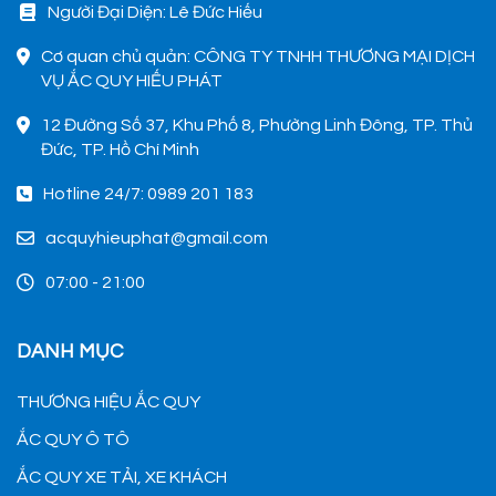
Người Đại Diện: Lê Đức Hiếu
Cơ quan chủ quản: CÔNG TY TNHH THƯƠNG MẠI DỊCH
VỤ ẮC QUY HIẾU PHÁT
12 Đường Số 37, Khu Phố 8, Phường Linh Đông, TP. Thủ
Đức, TP. Hồ Chí Minh
Hotline 24/7: 0989 201 183
acquyhieuphat@gmail.com
07:00 - 21:00
DANH MỤC
THƯƠNG HIỆU ẮC QUY
ẮC QUY Ô TÔ
ẮC QUY XE TẢI, XE KHÁCH