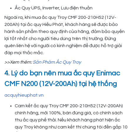
Ắc Quy UPS, Inverter, Lưu điện thuần
Ngoài ra, khi mua ắc quy Troy CMF 200-210H52 (12V-
200Ah) tại ắc quy Hiếu Phát, khách hàng sẽ được bảo
hành sản phẩm theo quy định của hãng, đảm bảo quyền
lợi tốt nhất cho người tiêu dùng trên thị trường. Đừng
quên liên hệ với người có kinh nghiệm để được hỗ trợ giải
đáp mọi thắc mắc.
>>Xem thêm:
Sản Phảm Ắc Quy Troy
4. Lý do bạn nên mua ắc quy Enimac
CMF N200 (12V-200Ah) tại hệ thống
acquyhieuphat.vn
Cam kết ắc quy Troy CMF 200-210H52 (12V-200Ah)
chính hãng, mới 100%, bán đúng giá, có chính sách
thu ắc quy phế thải. Nếu khách hàng phát hiện ắc
quy Troy không như cam kết thì chúng tôi đền gấp 10