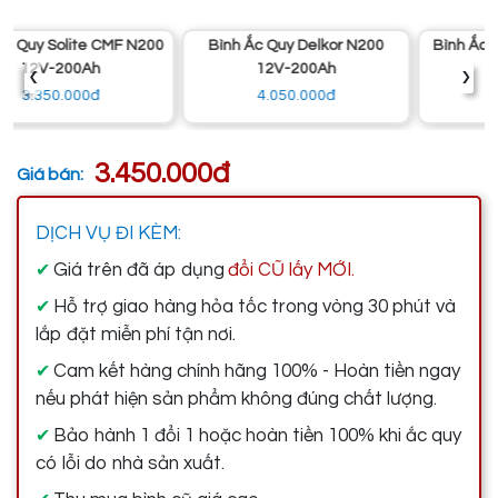
Bình Ắc Quy Delkor N200
Bình Ắc Quy Đồng Nai N200
‹
›
12V-200Ah
12V-200Ah
4.050.000đ
2.800.000đ
3.450.000đ
Giá bán:
DỊCH VỤ ĐI KÈM:
Giá trên đã áp dụng
đổi CŨ lấy MỚI.
✔
Hỗ trợ giao hàng hỏa tốc trong vòng 30 phút và
✔
lắp đặt miễn phí tận nơi.
Cam kết hàng chính hãng 100% - Hoàn tiền ngay
✔
nếu phát hiện sản phẩm không đúng chất lượng.
Bảo hành 1 đổi 1 hoặc hoàn tiền 100% khi ắc quy
✔
có lỗi do nhà sản xuất.