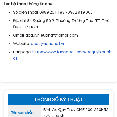
liên hệ theo thông tin sau:
Số điện thoại: 0989 201 183 - 0902 919 065
Địa chỉ: 84 Đường Số 2, Phường Trường Thọ, TP. Thủ
Đức, TP. HCM
Gmail: acquyhieuphat@gmail.com
Website:
acquyhieuphat.vn
Fanpage:
https://www.facebook.com/acquyhieuph
at
THÔNG SỐ KỸ THUẬT
Bình Ắc Quy Troy CMF 200-210H52
Tên sản phẩm:
12V-200Ah