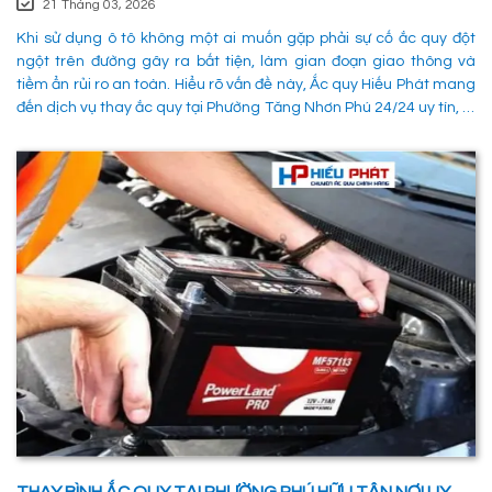
21 Tháng 03, 2026
Khi sử dụng ô tô không một ai muốn gặp phải sự cố ắc quy đột
ngột trên đường gây ra bất tiện, làm gian đoạn giao thông và
tiềm ẩn rủi ro an toàn. Hiểu rõ vấn đề này, Ắc quy Hiếu Phát mang
đến dịch vụ thay ắc quy tại Phường Tăng Nhơn Phú 24/24 uy tín, là
giải pháp tối ưu giúp xử lý nhanh chóng sự cố trên đường, đảm
bảo an toàn cho các phường tiện và tiết kiệm thời gian cho người
sử dụng. 1. Các phương pháp khắc phục sự cố khi ắc quy hỏng tại
Phường Tăng Nhơn Phú Quận 9 Khi xe không thể khởi động do vấn
đề về điện, có rất nhiều ng