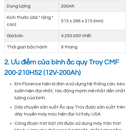
Dung lượng
200Ah
Kích thước (dài * rộng *
515 x 266 x 215 (mm)
cao)
Giá bán
4.250.000 VNĐ
Thời gian bảo hành
9 tháng
2. Ưu điểm của bình ắc quy Troy CMF
200-210H52 (12V-200Ah)
Eni-Florence hiện là đơn vị sử dụng hệ thống cán, kéo
sườn hiện đại nhất, tác động mạnh mẽ nhất đến chất
lượng của bình.
Dây chuyền sản xuất Ắc quy Troy được sản xuất trên
dây truyền máy móc hiện đại từ Italy, USA
Công đoạn trát bột chì được sử dụng máy trộn trát