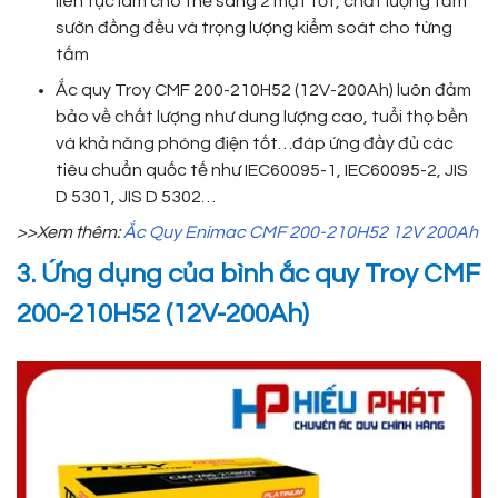
liên tục làm cho thẻ sang 2 mặt tốt, chất lượng tấm
sườn đồng đều và trọng lượng kiểm soát cho từng
tấm
Ắc quy Troy CMF 200-210H52 (12V-200Ah) luôn đảm
bảo về chất lượng như dung lượng cao, tuổi thọ bền
và khả năng phóng điện tốt…đáp ứng đầy đủ các
tiêu chuẩn quốc tế như IEC60095-1, IEC60095-2, JIS
D 5301, JIS D 5302…
>>Xem thêm:
Ắc Quy Enimac CMF 200-210H52 12V 200Ah
3. Ứng dụng của bình ắc quy Troy CMF
200-210H52 (12V-200Ah)