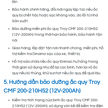
lần.
Bảo hành chính hãng, đổi mới ngay lập tức nếu ắc
quy bị chết hộc hoặc sạc không vào, do lỗi từ nhà
Sản xuất.
Bảo dưỡng miễn phí ắc quy Troy CMF 200-210H52
(12V-200Ah) trong thời hạn bảo hành, bảo hành tận
nơi.
Giao hàng, lắp đặt tận nơi nhanh chóng, miễn phí, hỗ
trợ kiểm tra Dinamo sạc của xe, thiết bị.
Hỗ trợ sửa chữa nếu ắc quy Enimac hư hỏng trong
thời gian sử dụng như đổ lại cọc bình, hàn lại vỏ ắc
quy nếu bị thủng, khử sunfat nếu ắc quy để quá lâu.
5. Hướng dẫn bảo dưỡng ắc quy Troy
CMF 200-210H52 (12V-200Ah)
Kiểm tra tình trạng của bình ắc quy Troy CMF 200-
210H52 (12V-200Ah): sử dụng vôn kế để kiểm tra điện