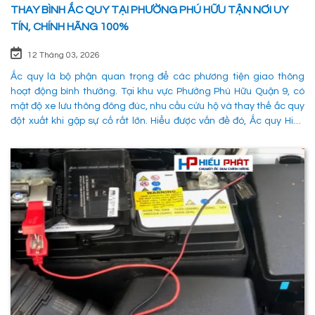
THAY BÌNH ẮC QUY TẠI PHƯỜNG PHÚ HỮU TẬN NƠI UY
TÍN, CHÍNH HÃNG 100%
12 Tháng 03, 2026
Ắc quy là bộ phận quan trọng để các phương tiện giao thông
hoạt động bình thường. Tại khu vực Phường Phú Hữu Quận 9, có
mật độ xe lưu thông đông đúc, nhu cầu cứu hộ và thay thế ắc quy
đột xuất khi gặp sự cố rất lớn. Hiểu được vấn đề đó, Ắc quy Hiếu
Phát đã và đang đáp ứng nhu cầu thay ắc quy tại Phường Phú
Hữu Quận 9 một cách nhanh chóng, chuyên nghiệp và đảm bảo
mọi hoạt động của các phương tiên giao thông không bị gián
đoạn. 1. Dịch vụ thay ắc quy tận nơi tại Phường Phú Hữu Quận 9
nhanh chóng, uy tín