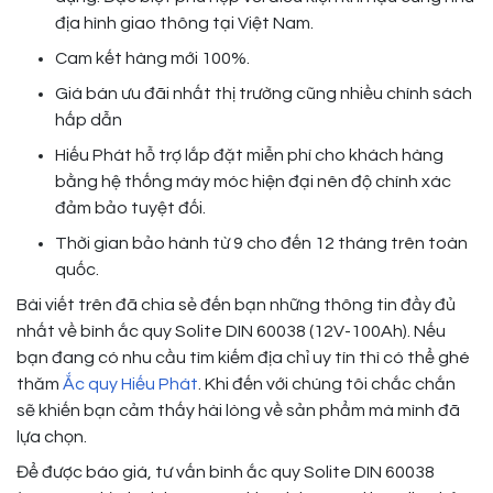
địa hình giao thông tại Việt Nam.
Cam kết hàng mới 100%.
Giá bán ưu đãi nhất thị trường cũng nhiều chính sách
hấp dẫn
Hiếu Phát hỗ trợ lắp đặt miễn phí cho khách hàng
bằng hệ thống máy móc hiện đại nên độ chính xác
đảm bảo tuyệt đối.
Thời gian bảo hành từ 9 cho đến 12 tháng trên toàn
quốc.
Bài viết trên đã chia sẻ đến bạn những thông tin đầy đủ
nhất về bình ắc quy Solite DIN 60038 (12V-100Ah). Nếu
bạn đang có nhu cầu tìm kiếm địa chỉ uy tín thì có thể ghé
thăm
Ắc quy Hiếu Phát
. Khi đến với chúng tôi chắc chắn
sẽ khiến bạn cảm thấy hài lòng về sản phẩm mà mình đã
lựa chọn.
Để được báo giá, tư vấn bình ắc quy Solite DIN 60038