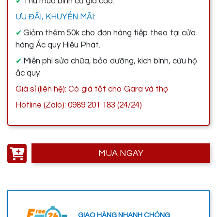
Thu mua bình cũ giá cao.
✔
ƯU ĐÃI, KHUYẾN MÃI:
Giảm thêm 50k cho đơn hàng tiếp theo tại cửa
✔
hàng Ắc quy Hiếu Phát.
Miễn phí sửa chữa, bảo dưỡng, kích bình, cứu hộ
✔
ắc quy.
Giá sỉ (liên hệ): Có giá tốt cho Gara và thợ
Hotline (Zalo): 0989 201 183 (24/24)
MUA NGAY
GIAO HÀNG NHANH CHÓNG