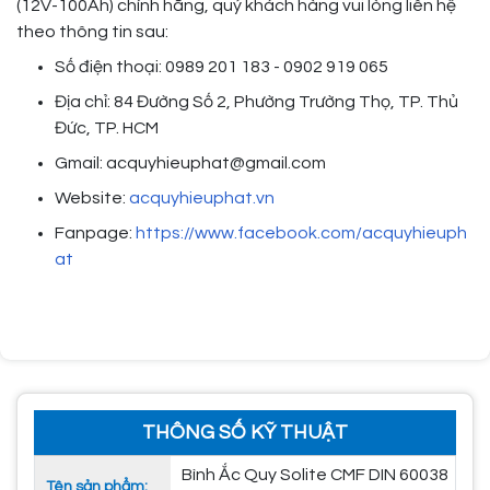
(12V-100Ah) chính hãng, quý khách hàng vui lòng liên hệ
theo thông tin sau:
Số điện thoại: 0989 201 183 - 0902 919 065
Địa chỉ: 84 Đường Số 2, Phường Trường Thọ, TP. Thủ
Đức, TP. HCM
Gmail: acquyhieuphat@gmail.com
Website:
acquyhieuphat.vn
Fanpage:
https://www.facebook.com/acquyhieuph
at
THÔNG SỐ KỸ THUẬT
Bình Ắc Quy Solite CMF DIN 60038
Tên sản phẩm: