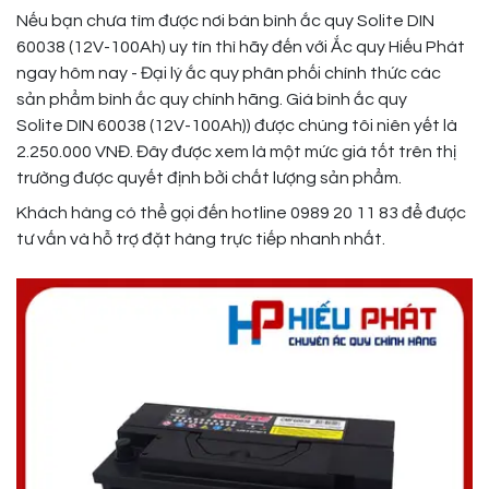
Nếu bạn chưa tìm được nơi bán bình ắc quy Solite DIN
60038 (12V-100Ah) uy tín thì hãy đến với Ắc quy Hiếu Phát
ngay hôm nay - Đại lý ắc quy phân phối chính thức các
sản phẩm bình ắc quy chính hãng. Giá bình ắc quy
Solite DIN 60038 (12V-100Ah)) được chúng tôi niên yết là
2.250.000 VNĐ. Đây được xem là một mức giá tốt trên thị
trường được quyết định bởi chất lượng sản phẩm.
Khách hàng có thể gọi đến hotline 0989 20 11 83 để được
tư vấn và hỗ trợ đặt hàng trực tiếp nhanh nhất.