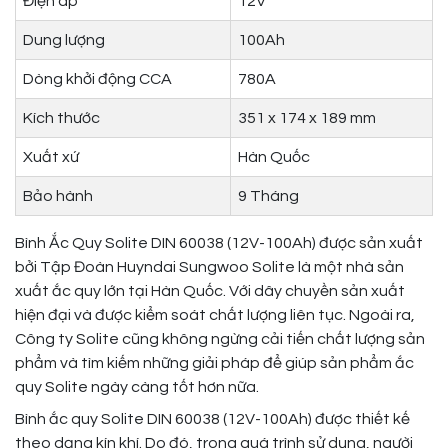
Điện áp
12V
Dung lượng
100Ah
Dòng khởi động CCA
780A
Kích thước
351 x 174 x 189 mm
Xuất xứ
Hàn Quốc
Bảo hành
9 Tháng
Bình Ắc Quy Solite DIN 60038 (12V-100Ah) được sản xuất
bởi Tập Đoàn Huyndai Sungwoo Solite là một nhà sản
xuất ắc quy lớn tại Hàn Quốc. Với dây chuyền sản xuất
hiện đại và được kiểm soát chất lượng liên tục. Ngoài ra,
Công ty Solite cũng không ngừng cải tiến chất lượng sản
phẩm và tìm kiếm những giải pháp để giúp sản phẩm ắc
quy Solite ngày càng tốt hơn nữa.
Bình ắc quy Solite DIN 60038 (12V-100Ah) được thiết kế
theo dạng kín khí. Do đó, trong quá trình sử dụng, người