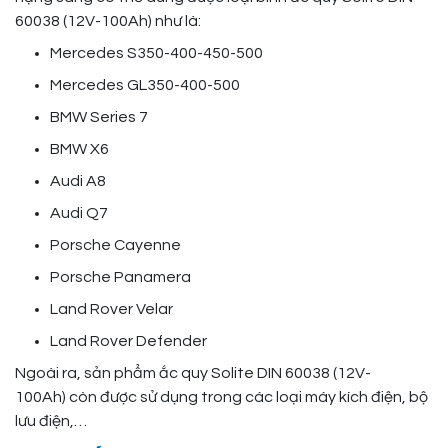
60038 (12V-100Ah) như là:
Mercedes S350-400-450-500
Mercedes GL350-400-500
BMW Series 7
BMW X6
Audi A8
Audi Q7
Porsche Cayenne
Porsche Panamera
Land Rover Velar
Land Rover Defender
Ngoài ra, sản phẩm ắc quy Solite DIN 60038 (12V-
100Ah) còn được sử dụng trong các loại máy kích điện, bộ
lưu điện,…