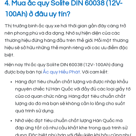
4. Mua ắc quy Solite DIN 60038 (12V-
100Ah) ở đâu uy tín?
Thị trường bình ắc quy xe hơi thời gian gần đây càng trở
nên phong phú và đa dạng. Nhờ sự hiện diện của các
thương hiệu đứng hàng đầu trên thế giới. Mỗi một thương
hiệu sẽ sở hữu những thế mạnh riêng với các ưu điểm đặc
biệt.
Hiện nay thì ắc quy Solite DIN 60038 (12V-100Ah) đang
được bày bán tại
Ắc quy Hiếu Phát
. Với cam kết:
Hàng đạt tiêu chuẩn chất lượng và được nhập khẩu
nguyên chiếc từ Hàn Quốc với đầy đủ các loại giấy tờ
của cơ quan chức năng. Hàng đạt tiêu chuẩn chất
lượng do đó mà bạn sẽ không cần lo lắng cho suốt
quá trình sử dụng.
Nhờ việc đạt tiêu chuẩn chất lượng Hàn Quốc mà
đáp ứng tất cả như cầu khắt khe trong quá trình sử
dụng. Đặc biệt phù hợp với điều kiện khí hậu cũng như