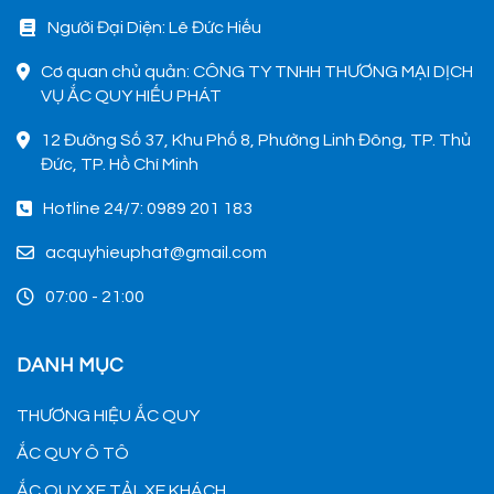
Người Đại Diện: Lê Đức Hiếu
Cơ quan chủ quản: CÔNG TY TNHH THƯƠNG MẠI DỊCH
VỤ ẮC QUY HIẾU PHÁT
12 Đường Số 37, Khu Phố 8, Phường Linh Đông, TP. Thủ
Đức, TP. Hồ Chí Minh
Hotline 24/7: 0989 201 183
acquyhieuphat@gmail.com
07:00 - 21:00
DANH MỤC
THƯƠNG HIỆU ẮC QUY
ẮC QUY Ô TÔ
ẮC QUY XE TẢI, XE KHÁCH