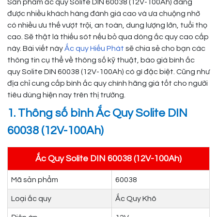
Sản phẩm ắc quy Solite DIN 60038 (12V-100Ah) đang
được nhiều khách hàng đánh giá cao và ưa chuộng nhờ
có nhiều ưu thế vượt trội, an toàn, dung lượng lớn, tuổi thọ
cao. Sẽ thật là thiếu sót nếu bỏ qua dòng ắc quy cao cấp
này. Bài viết này
Ắc quy Hiếu Phát
sẽ chia sẻ cho bạn các
thông tin cụ thể về thông số kỹ thuật, báo giá bình ắc
quy Solite DIN 60038 (12V-100Ah) có gì đặc biệt. Cũng như
địa chỉ cung cấp bình ắc quy chính hãng giá tốt cho người
tiêu dùng hiện nay trên thị trường.
1. Thông số bình Ắc Quy Solite DIN
60038 (12V-100Ah)
Ắc Quy Solite DIN 60038 (12V-100Ah)
Mã sản phẩm
60038
Loại ắc quy
Ắc Quy Khô