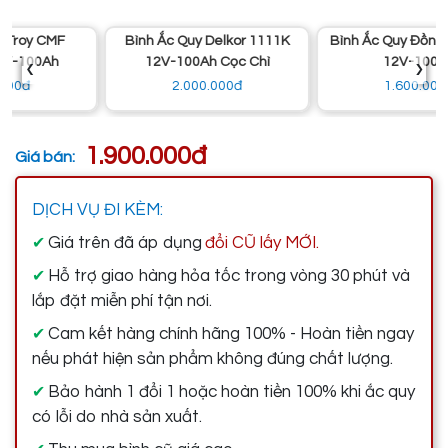
Bình Ắc Quy Delkor 1111K
Bình Ắc Quy Đồng Nai N100
‹
›
12V-100Ah Cọc Chì
12V-100Ah
2.000.000đ
1.600.000đ
1.900.000đ
Giá bán:
DỊCH VỤ ĐI KÈM:
Giá trên đã áp dụng
đổi CŨ lấy MỚI.
✔
Hỗ trợ giao hàng hỏa tốc trong vòng 30 phút và
✔
lắp đặt miễn phí tận nơi.
Cam kết hàng chính hãng 100% - Hoàn tiền ngay
✔
nếu phát hiện sản phẩm không đúng chất lượng.
Bảo hành 1 đổi 1 hoặc hoàn tiền 100% khi ắc quy
✔
có lỗi do nhà sản xuất.