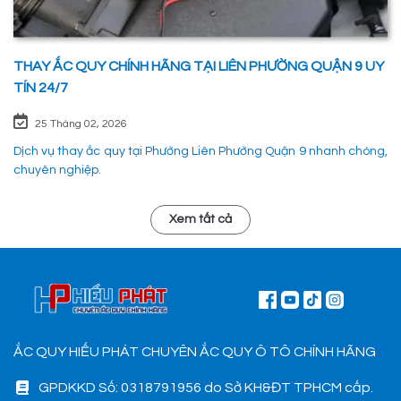
THAY ẮC QUY CHÍNH HÃNG TẠI LIÊN PHƯỜNG QUẬN 9 UY
TÍN 24/7
25 Tháng 02, 2026
Dịch vụ thay ắc quy tại Phường Liên Phường Quận 9 nhanh chóng,
chuyên nghiệp.
Xem tất cả
ẮC QUY HIẾU PHÁT CHUYÊN ẮC QUY Ô TÔ CHÍNH HÃNG
GPDKKD Số: 0318791956 do Sở KH&ĐT TPHCM cấp.