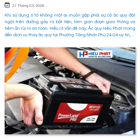
21 Tháng 03, 2026
Khi sử dụng ô tô không một ai muốn gặp phải sự cố ắc quy đột
ngột trên đường gây ra bất tiện, làm gian đoạn giao thông và
tiềm ẩn rủi ro an toàn. Hiểu rõ vấn đề này, Ắc quy Hiếu Phát mang
đến dịch vụ thay ắc quy tại Phường Tăng Nhơn Phú 24/24 uy tín, là
giải pháp tối ưu giúp xử lý nhanh chóng sự cố trên đường, đảm
bảo an toàn cho các phường tiện và tiết kiệm thời gian cho người
sử dụng. 1. Các phương pháp khắc phục sự cố khi ắc quy hỏng tại
Phường Tăng Nhơn Phú Quận 9 Khi xe không thể khởi động do vấn
đề về điện, có rất nhiều ng