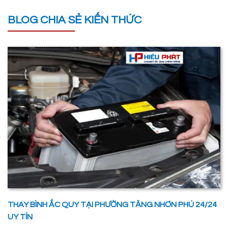
BLOG CHIA SẺ KIẾN THỨC
THAY BÌNH ẮC QUY TẠI PHƯỜNG TĂNG NHƠN PHÚ 24/24
UY TÍN