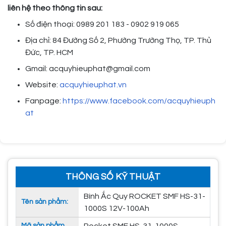
liên hệ theo thông tin sau:
Số điện thoại: 0989 201 183 - 0902 919 065
Địa chỉ: 84 Đường Số 2, Phường Trường Thọ, TP. Thủ
Đức, TP. HCM
Gmail: acquyhieuphat@gmail.com
Website:
acquyhieuphat.vn
Fanpage:
https://www.facebook.com/acquyhieuph
at
THÔNG SỐ KỸ THUẬT
Bình Ắc Quy ROCKET SMF HS-31-
Tên sản phẩm:
1000S 12V-100Ah
Mã sản phẩm