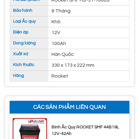
Rocket SMF HS-31-1000S
Bảo hành
9 Tháng
Loại Ắc quy
Khô
Điện áp
12V
Dung lượng
100Ah
Xuất xứ
Hàn Quốc
Kích thước
330 x 173 x 222 mm
Hãng
Rocket
CÁC SẢN PHẨM LIÊN QUAN
Bình Ắc Quy ROCKET SMF 44B19L
12V-42Ah