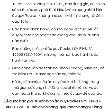
100Ah) chính hãng, mới 100%, bán đúng giá, có chính
sách thu ắc quy phế thải. Nếu khách hàng phát hiện
ắc quy Rocket không như cam kết thì chúng tôi đền
gấp 10 lần.
Bảo hành chính hãng, đổi mới ngay lập tức nếu ắc
quy bị chết hộc hoặc sạc không vào, do lỗi từ nhà
Sản xuất.
Bảo dưỡng miễn phí ắc quy Rocket SMF HS-31-
1000S (12V-100Ah) trong thời hạn bảo hành, bảo
hành tận nơi.
Giao hàng, lắp đặt tận nơi nhanh chóng, miễn phí, hỗ
trợ kiểm tra Dinamo sạc của xe, thiết bị.
Hỗ trợ sửa chữa nếu ắc quy Rocket hư hỏng trong
thời gian sử dụng như đổ lại cọc bình, hàn lại vỏ ắc
quy nếu bị thủng, khử sunfat nếu ắc quy để quá lâu.
Để được báo giá, tư vấn bình ắc quy Rocket SMF HS-31-
1000S
12V - 100Ah chính hãng, quý khách hàng vui lòng