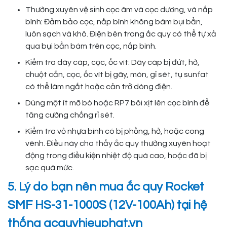
Thường xuyên vệ sinh cọc âm và cọc dương, và nắp
bình: Đảm bảo cọc, nắp bình không bám bụi bẩn,
luôn sạch và khô. Điện bên trong ắc quy có thể tự xả
qua bụi bẩn bám trên cọc, nắp bình.
Kiểm tra dây cáp, cọc, ốc vít: Dây cáp bị đứt, hở,
chuột cắn, cọc, ốc vít bị gãy, mòn, gỉ sét, tụ sunfat
có thể làm ngắt hoặc cản trở dòng điện.
Dùng một ít mỡ bò hoặc RP7 bôi xịt lên cọc bình để
tăng cường chống rỉ sét.
Kiểm tra vỏ nhựa bình có bị phồng, hở, hoặc cong
vênh. Điều này cho thấy ắc quy thường xuyên hoạt
động trong điều kiện nhiệt độ quá cao, hoặc đã bị
sạc quá mức.
5. Lý do bạn nên mua ắc quy Rocket
SMF HS-31-1000S (12V-100Ah) tại hệ
thống acquyhieuphat.vn