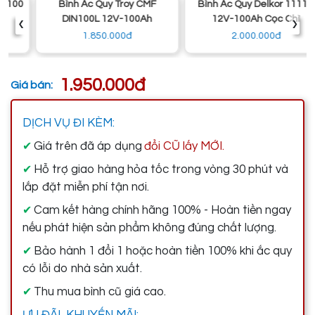
Bình Ắc Quy Troy CMF
Bình Ắc Quy Delkor 1111K
‹
›
DIN100L 12V-100Ah
12V-100Ah Cọc Chì
1.850.000đ
2.000.000đ
1.950.000đ
Giá bán:
DỊCH VỤ ĐI KÈM:
Giá trên đã áp dụng
đổi CŨ lấy MỚI.
✔
Hỗ trợ giao hàng hỏa tốc trong vòng 30 phút và
✔
lắp đặt miễn phí tận nơi.
Cam kết hàng chính hãng 100% - Hoàn tiền ngay
✔
nếu phát hiện sản phẩm không đúng chất lượng.
Bảo hành 1 đổi 1 hoặc hoàn tiền 100% khi ắc quy
✔
có lỗi do nhà sản xuất.
Thu mua bình cũ giá cao.
✔
ƯU ĐÃI, KHUYẾN MÃI: