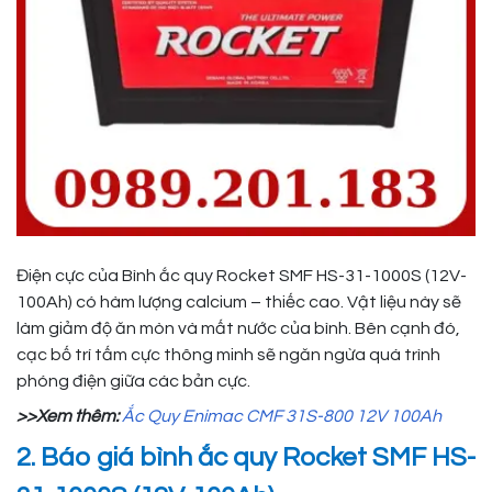
Điện cực của Bình ắc quy Rocket SMF HS-31-1000S (12V-
100Ah) có hàm lượng calcium – thiếc cao. Vật liệu này sẽ
làm giảm độ ăn mòn và mất nước của bình. Bên cạnh đó,
cạc bố trí tấm cực thông minh sẽ ngăn ngừa quá trình
phóng điện giữa các bản cực.
>>Xem thêm:
Ắc Quy Enimac CMF 31S-800 12V 100Ah
2. Báo giá bình ắc quy Rocket SMF HS-