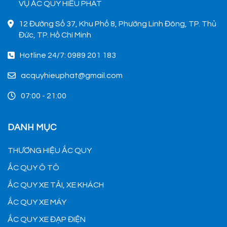
VỤ ẮC QUY HIẾU PHÁT
12 Đường Số 37, Khu Phố 8, Phường Linh Đông, TP. Thủ
Đức, TP. Hồ Chí Minh
Hotline 24/7: 0989 201 183
acquyhieuphat@gmail.com
07:00 - 21:00
DANH MỤC
THƯƠNG HIỆU ẮC QUY
ẮC QUY Ô TÔ
ẮC QUY XE TẢI, XE KHÁCH
ẮC QUY XE MÁY
ẮC QUY XE ĐẠP ĐIỆN