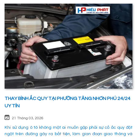
THAY BÌNH ẮC QUY TẠI PHƯỜNG TĂNG NHƠN PHÚ 24/24
UY TÍN
21 Tháng 03, 2026
Khi sử dụng ô tô không một ai muốn gặp phải sự cố ắc quy đột
ngột trên đường gây ra bất tiện, làm gian đoạn giao thông và