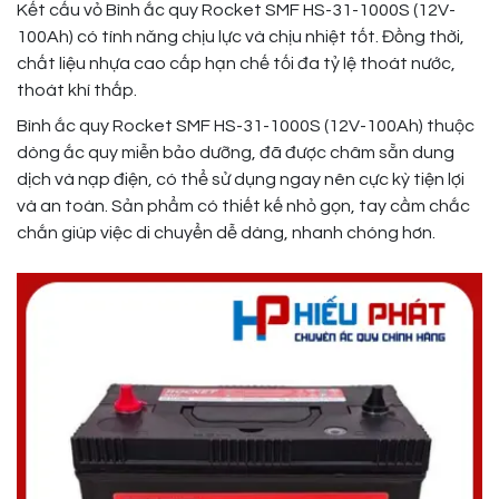
Kết cấu vỏ Bình ắc quy Rocket SMF HS-31-1000S (12V-
100Ah) có tính năng chịu lực và chịu nhiệt tốt. Đồng thời,
chất liệu nhựa cao cấp hạn chế tối đa tỷ lệ thoát nước,
thoát khí thấp.
Bình ắc quy Rocket SMF HS-31-1000S (12V-100Ah) thuộc
dòng ắc quy miễn bảo dưỡng, đã được châm sẵn dung
dịch và nạp điện, có thể sử dụng ngay nên cực kỳ tiện lợi
và an toàn. Sản phẩm có thiết kế nhỏ gọn, tay cầm chắc
chắn giúp việc di chuyển dễ dàng, nhanh chóng hơn.