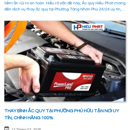
tiềm ẩn rủi ro an toàn. Hiểu rõ vấn đề này, Ắc quy Hiếu Phát mang
đến dịch vụ thay ắc quy tại Phường Tăng Nhơn Phú 24/24 uy tín, là
giải pháp tối ưu giúp xử lý nhanh chóng sự cố trên đường, đảm
bảo an toàn cho các phường tiện và tiết kiệm thời gian cho người
sử dụng. 1. Các phương pháp khắc phục sự cố khi ắc quy hỏng tại
Phường Tăng Nhơn Phú Quận 9 Khi xe không thể khởi động do vấn
đề về điện, có rất nhiều ng
THAY BÌNH ẮC QUY TẠI PHƯỜNG PHÚ HỮU TẬN NƠI UY
TÍN, CHÍNH HÃNG 100%
12 Tháng 03, 2026