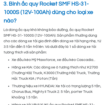
3. Bình ắc quy Rocket SMF HS-31-
1000S (12V-100Ah) dùng cho loại xe
nào?
Là dòng ắc quy khô không bảo dưỡng, ắc quy Rocket
SMF HS-31-1000S (12V-100Ah). Sản phẩm thường dùng
cho các dòng xe tải gia đình đến dòng xe tải hạng nhẹ, từ
3.5 tấn đến 5 tấn trở lên. Và dưới đây là 1 số dòng xe tải
tương thích với sản phẩm:
Xe đầu kéo Mỹ Maxxforce, xe đầu kéo Cascadia...
Hãng xe KIA: Các dòng xe ô tương thích như: K2700
(Trường Hải) Truck, K3000 (Trường Hải) Truck, Trường
Hải: Truck KIA / Foton (Tấn)
Thương hiệu xe HYUNDAI: Xe tải có trọng lượng 5 tấn,
Chorus Bus, Mighty II Truck 2. 5 tấn, porter Truck
khoảng 1.5 tấn.
Hãng xe tải VINAXUKI: ắc quy Rocket SMF HS-31-