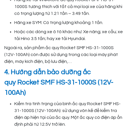
1000S tương thích với tất cả mọi loại xe của hãng khi
có trọng lượng từ 1.21 tấn – 3.49 tấn.
Hãng xe SYM: Có trọng lượng khoảng 1 tấn.
Hoặc các dòng xe ô tô khác như: Xe nâng; xe cẩu; xe
tải Hino 3.5 tấn; hay xe tải Hyundai.
Ngoài ra, sản phẩm ắc quy Rocket SMF HS-31-1000S
(12V-100Ah) còn được sử dụng trong các loại máy phát
điện, máy kích điện, bộ lưu điện,…
4. Hướng dẫn bảo dưỡng ắc
quy Rocket SMF HS-31-1000S (12V-
100Ah)
Kiểm tra tình trạng của bình ắc quy Rocket SMF HS-
31-1000S (12V-100Ah): sử dụng vôn kế để kiểm tra
điện áp hiện tại của ắc quy. Một ắc quy có điện áp ổn
định phải từ 12.5V trở lên.