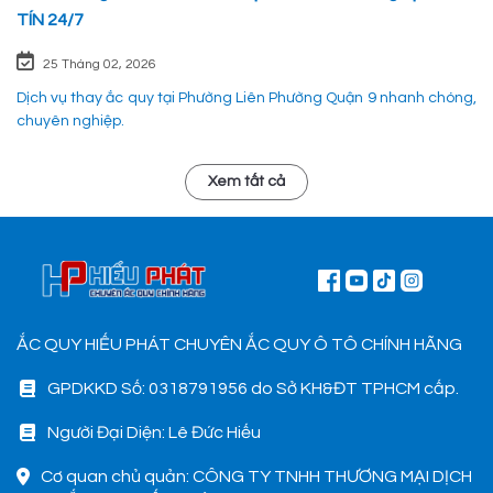
TÍN 24/7
25 Tháng 02, 2026
Dịch vụ thay ắc quy tại Phường Liên Phường Quận 9 nhanh chóng,
chuyên nghiệp.
Xem tất cả
ẮC QUY HIẾU PHÁT CHUYÊN ẮC QUY Ô TÔ CHÍNH HÃNG
GPDKKD Số: 0318791956 do Sở KH&ĐT TPHCM cấp.
Người Đại Diện: Lê Đức Hiếu
Cơ quan chủ quản: CÔNG TY TNHH THƯƠNG MẠI DỊCH