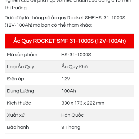
nghiên cứu để phù hợp với tiêu chuẩn của dòng ô tô trên
thị trường.
Dưới đây là thông số ắc quy Rocket SMF HS-31-1000S
(12V-100Ah) mà bạn có thể tham khảo:
Ắc Quy ROCKET SMF 31-1000S (12V-100Ah)
Mã sản phẩm
HS-31-1000S
Loại Ắc Quy
Ắc Quy Khô
Điện áp
12V
Dung Lượng
100Ah
Kích thước
330 x 173 x 222 mm
Xuất xứ
Hàn Quốc
Bảo hành
9 Tháng