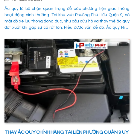
Ắc quy là bộ phận quan trọng để các phương tiện giao thông
hoạt động bình thường. Tại khu vực Phường Phú Hữu Quận 9, có
mật độ xe lưu thông đông đúc, nhu cầu cứu hộ và thay thế ắc quy
đột xuất khi gặp sự cố rất lớn. Hiểu được vấn đề đó, Ắc quy Hiếu
Phát đã và đang đáp ứng nhu cầu thay ắc quy tại Phường Phú
Hữu Quận 9 một cách nhanh chóng, chuyên nghiệp và đảm bảo
mọi hoạt động của các phương tiên giao thông không bị gián
đoạn. 1. Dịch vụ thay ắc quy tận nơi tại Phường Phú Hữu Quận 9
nhanh chóng, uy tín
THAY ẮC QUY CHÍNH HÃNG TẠI LIÊN PHƯỜNG QUẬN 9 UY