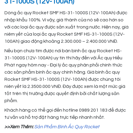
31-1000S (12V-100Ah)
Dòng ắc quy Rocket SMF HS-31-1000S (12V-100Ah) được
nhập khẩu 100%. Vì vậy, giá thành của nó sẽ cao hơn so
với các loại ắc quy được sản xuất trong nước. Hiện nay, giá
niêm yết của loại ắc quy Rocket SMF HS-31-1000S (12V-
100Ah) giao động khoảng 2.300.000 – 2.400.000 VNĐ.
Nếu bạn chưa tìm được nơi bán bình ắc quy Rocket HS-
31-1000S (12V-100Ah) uy tín thì hãy đến với Ắc quy Hiếu
Phát ngay hôm nay - Đại lý ắc quy phân phối chính thức
các sản phẩm bình ắc quy chính hãng. Giá bình ắc quy
Rocket SMF HS-31-1000S (12V-100Ah) được chúng tôi
niên yết là 2.3500.000 VNĐ. Đây được xem là một mức giá
tốt trên thị trường được quyết định bởi chất lượng sản
phẩm.
Khách hàng có thể gọi đến hotline 0989 201 183 để được
tư vấn và hỗ trợ đặt hàng trực tiếp nhanh nhất.
>>Xem Thêm:
Sản Phẩm Bình Ắc Quy Rocket