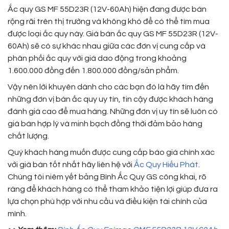
Ắc quy GS MF 55D23R (12V-60Ah) hiện đang được bán
rộng rãi trên thị trường và không khó để có thể tìm mua
được loại ắc quy này. Giá bán ắc quy GS MF 55D23R (12V-
60Ah) sẽ có sự khác nhau giữa các đơn vị cung cấp và
phân phối ắc quy với giá dao động trong khoảng
1.600.000 đồng đến 1.800.000 đồng/sản phẩm.
Vậy nên lời khuyên dành cho các bạn đó là hãy tìm đến
những đơn vị bán ắc quy uy tín, tin cậy được khách hàng
đánh giá cao để mua hàng. Những đơn vị uy tín sẽ luôn có
giá bán hợp lý và minh bạch đồng thời đảm bảo hàng
chất lượng.
Quý khách hàng muốn được cung cấp báo giá chính xác
với giá bán tốt nhất hãy liên hệ với
Ắc Quy Hiếu Phát
.
Chúng tôi niêm yết bảng Bình Ắc Quy GS công khai, rõ
ràng để khách hàng có thể tham khảo tiện lợi giúp đưa ra
lựa chọn phù hợp với nhu cầu và điều kiện tài chính của
mình.