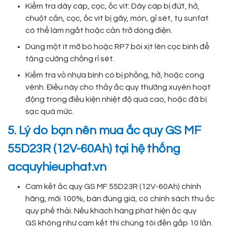
Kiểm tra dây cáp, cọc, ốc vít: Dây cáp bị đứt, hở,
chuột cắn, cọc, ốc vít bị gãy, mòn, gỉ sét, tụ sunfat
có thể làm ngắt hoặc cản trở dòng điện.
Dùng một ít mỡ bò hoặc RP7 bôi xịt lên cọc bình để
tăng cường chống rỉ sét.
Kiểm tra vỏ nhựa bình có bị phồng, hở, hoặc cong
vênh. Điều này cho thấy ắc quy thường xuyên hoạt
động trong điều kiện nhiệt độ quá cao, hoặc đã bị
sạc quá mức.
5. Lý do bạn nên mua ắc quy GS MF
55D23R (12V-60Ah) tại hệ thống
acquyhieuphat.vn
Cam kết ắc quy GS MF 55D23R (12V-60Ah) chính
hãng, mới 100%, bán đúng giá, có chính sách thu ắc
quy phế thải. Nếu khách hàng phát hiện ắc quy
GS không như cam kết thì chúng tôi đền gấp 10 lần.