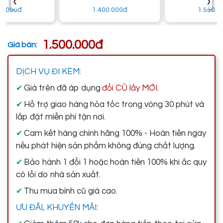
‹
›
1.400.000đ
1.550.000đ
1.500.000đ
Giá bán:
DỊCH VỤ ĐI KÈM:
Giá trên đã áp dụng
đổi CŨ lấy MỚI.
✔
Hỗ trợ giao hàng hỏa tốc trong vòng 30 phút và
✔
lắp đặt miễn phí tận nơi.
Cam kết hàng chính hãng 100% - Hoàn tiền ngay
✔
nếu phát hiện sản phẩm không đúng chất lượng.
Bảo hành 1 đổi 1 hoặc hoàn tiền 100% khi ắc quy
✔
có lỗi do nhà sản xuất.
Thu mua bình cũ giá cao.
✔
ƯU ĐÃI, KHUYẾN MÃI: