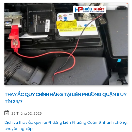
Hữu Quận 9 một cách nhanh chóng, chuyên nghiệp và đảm bảo
mọi hoạt động của các phương tiên giao thông không bị gián
đoạn. 1. Dịch vụ thay ắc quy tận nơi tại Phường Phú Hữu Quận 9
nhanh chóng, uy tín
THAY ẮC QUY CHÍNH HÃNG TẠI LIÊN PHƯỜNG QUẬN 9 UY
TÍN 24/7
25 Tháng 02, 2026
Dịch vụ thay ắc quy tại Phường Liên Phường Quận 9 nhanh chóng,
chuyên nghiệp.