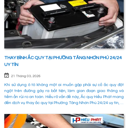
THAY BÌNH ẮC QUY TẠI PHƯỜNG TĂNG NHƠN PHÚ 24/24
UY TÍN
21 Tháng 03, 2026
Khi sử dụng ô tô không một ai muốn gặp phải sự cố ắc quy đột
ngột trên đường gây ra bất tiện, làm gian đoạn giao thông và
tiềm ẩn rủi ro an toàn. Hiểu rõ vấn đề này, Ắc quy Hiếu Phát mang
đến dịch vụ thay ắc quy tại Phường Tăng Nhơn Phú 24/24 uy tín, là
giải pháp tối ưu giúp xử lý nhanh chóng sự cố trên đường, đảm
bảo an toàn cho các phường tiện và tiết kiệm thời gian cho người
sử dụng. 1. Các phương pháp khắc phục sự cố khi ắc quy hỏng tại
Phường Tăng Nhơn Phú Quận 9 Khi xe không thể khởi động do vấn