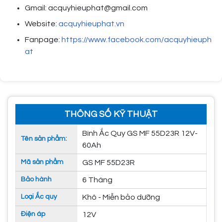
Gmail: acquyhieuphat@gmail.com
Website:
acquyhieuphat.vn
Fanpage:
https://www.facebook.com/acquyhieuph
at
THÔNG SỐ KỸ THUẬT
Bình Ắc Quy GS MF 55D23R 12V-
Tên sản phẩm:
60Ah
Mã sản phẩm
GS MF 55D23R
Bảo hành
6 Tháng
Loại Ắc quy
Khô - Miễn bảo dưỡng
Điện áp
12V