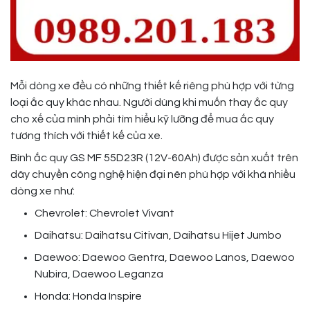
Mỗi dòng xe đều có những thiết kế riêng phù hợp với từng
loại ắc quy khác nhau. Người dùng khi muốn thay ắc quy
cho xế của mình phải tìm hiểu kỹ lưỡng để mua ắc quy
tương thích với thiết kế của xe.
Bình ắc quy GS MF 55D23R (12V-60Ah) được sản xuất trên
dây chuyền công nghệ hiện đại nên phù hợp với khá nhiều
dòng xe như:
Chevrolet: Chevrolet Vivant
Daihatsu: Daihatsu Citivan, Daihatsu Hijet Jumbo
Daewoo: Daewoo Gentra, Daewoo Lanos, Daewoo
Nubira, Daewoo Leganza
Honda: Honda Inspire