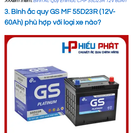
>>Xem thêm:
Bình Ắc Quy Enimac CMF 55D23R 12V 60Ah
3. Bình ắc quy GS MF 55D23R (12V-
60Ah) phù hợp với loại xe nào?