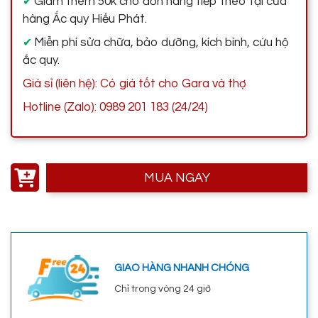
Giảm thêm 50k cho đơn hàng tiếp theo tại cửa
✔
hàng Ắc quy Hiếu Phát.
Miễn phí sửa chữa, bảo dưỡng, kích bình, cứu hộ
✔
ắc quy.
Giá sỉ (liên hệ): Có giá tốt cho Gara và thợ
Hotline (Zalo): 0989 201 183 (24/24)
MUA NGAY
GIAO HÀNG NHANH CHÓNG
Chỉ trong vòng 24 giờ