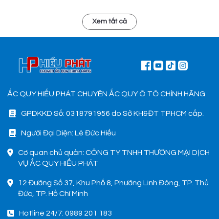
Xem tất cả
ẮC QUY HIẾU PHÁT CHUYÊN ẮC QUY Ô TÔ CHÍNH HÃNG
GPDKKD Số: 0318791956 do Sở KH&ĐT TPHCM cấp.
Người Đại Diện: Lê Đức Hiếu
Cơ quan chủ quản: CÔNG TY TNHH THƯƠNG MẠI DỊCH
VỤ ẮC QUY HIẾU PHÁT
12 Đường Số 37, Khu Phố 8, Phường Linh Đông, TP. Thủ
Đức, TP. Hồ Chí Minh
Hotline 24/7: 0989 201 183