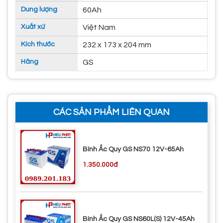
Dung lượng
60Ah
Xuất xứ
Việt Nam
Kích thước
232 x 173 x 204 mm
Hãng
GS
CÁC SẢN PHẨM LIÊN QUAN
Bình Ắc Quy GS NS70 12V-65Ah
1.350.000đ
Bình Ắc Quy GS NS60L(S) 12V-45Ah