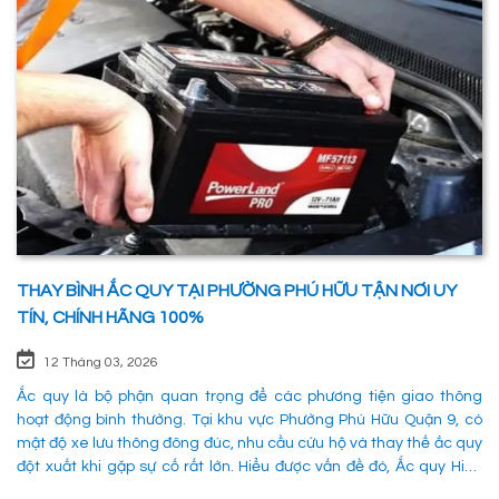
đề về điện, có rất nhiều ng
THAY BÌNH ẮC QUY TẠI PHƯỜNG PHÚ HỮU TẬN NƠI UY
TÍN, CHÍNH HÃNG 100%
12 Tháng 03, 2026
Ắc quy là bộ phận quan trọng để các phương tiện giao thông
hoạt động bình thường. Tại khu vực Phường Phú Hữu Quận 9, có
mật độ xe lưu thông đông đúc, nhu cầu cứu hộ và thay thế ắc quy
đột xuất khi gặp sự cố rất lớn. Hiểu được vấn đề đó, Ắc quy Hiếu
Phát đã và đang đáp ứng nhu cầu thay ắc quy tại Phường Phú