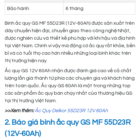
Bảo hành
6 tháng
Bình ắc quy GS MF 55D23R (12V-60Ah) được sản xuất trên
dây chuyền hiện đại, chuyển giao theo công nghệ Nhật,
được nghiên cứu và thiết kế phù hợp với khi hậu và địa hình
tại Việt Nam. Chính vì vậy mà động cơ ắc quy rất khỏe, bền
bỉ và có tuổi thọ cao hơn nhiều những loại bình khác trên
thị trường hiện nay.
Ắc quy GS 12V 60Ah nhận được đánh giá cao về cả chất
lượng lẫn giá thành từ phía các chuyên gia và khách hàng
trên toàn quốc. Ắc quy GS 60Ah là một trong những top
các sản phẩm ắc quy bán chạy nhất của thương hiệu GS
tại thị trường Việt Nam.
>>Xem thêm:
Ắc Quy Delkor 55D23R 12V 60Ah
2. Báo giá bình ắc quy GS MF 55D23R
(12V-60Ah)