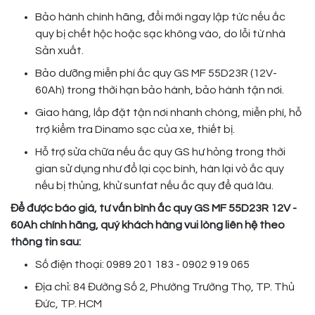
Bảo hành chính hãng, đổi mới ngay lập tức nếu ắc
quy bị chết hộc hoặc sạc không vào, do lỗi từ nhà
Sản xuất.
Bảo dưỡng miễn phí ắc quy GS MF 55D23R (12V-
60Ah) trong thời hạn bảo hành, bảo hành tận nơi.
Giao hàng, lắp đặt tận nơi nhanh chóng, miễn phí, hỗ
trợ kiểm tra Dinamo sạc của xe, thiết bị.
Hỗ trợ sửa chữa nếu ắc quy GS hư hỏng trong thời
gian sử dụng như đổ lại cọc bình, hàn lại vỏ ắc quy
nếu bị thủng, khử sunfat nếu ắc quy để quá lâu.
Để được báo giá, tư vấn bình ắc quy GS MF 55D23R 12V -
60Ah chính hãng, quý khách hàng vui lòng liên hệ theo
thông tin sau:
Số điện thoại: 0989 201 183 - 0902 919 065
Địa chỉ: 84 Đường Số 2, Phường Trường Thọ, TP. Thủ
Đức, TP. HCM