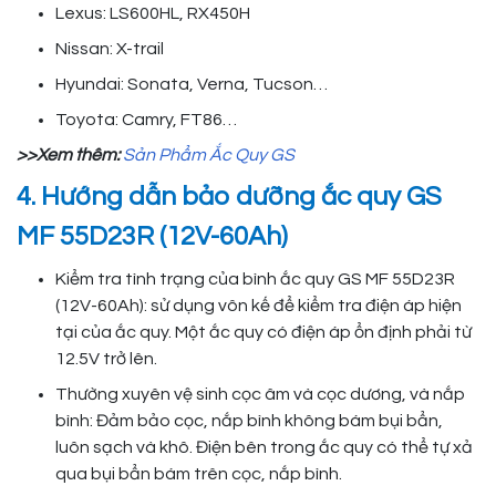
Lexus: LS600HL, RX450H
Nissan: X-trail
Hyundai: Sonata, Verna, Tucson…
Toyota: Camry, FT86…
>>Xem thêm:
Sản Phẩm Ắc Quy GS
4. Hướng dẫn bảo dưỡng ắc quy GS
MF 55D23R (12V-60Ah)
Kiểm tra tình trạng của bình ắc quy GS MF 55D23R
(12V-60Ah): sử dụng vôn kế để kiểm tra điện áp hiện
tại của ắc quy. Một ắc quy có điện áp ổn định phải từ
12.5V trở lên.
Thường xuyên vệ sinh cọc âm và cọc dương, và nắp
bình: Đảm bảo cọc, nắp bình không bám bụi bẩn,
luôn sạch và khô. Điện bên trong ắc quy có thể tự xả
qua bụi bẩn bám trên cọc, nắp bình.