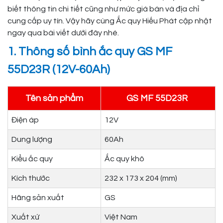
biết thông tin chi tiết cũng như mức giá bán và địa chỉ
cung cấp uy tín. Vậy hãy cùng Ắc quy Hiếu Phát cập nhật
ngay qua bài viết dưới đây nhé.
1. Thông số bình ắc quy GS MF
55D23R (12V-60Ah)
Tên sản phẩm
GS MF 55D23R
Điện áp
12V
Dung lượng
60Ah
Kiểu ắc quy
Ắc quy khô
Kích thước
232 x 173 x 204 (mm)
Hãng sản xuất
GS
Xuất xứ
Việt Nam