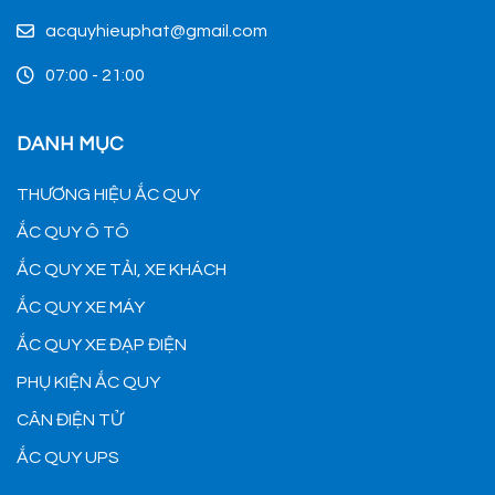
acquyhieuphat@gmail.com
07:00 - 21:00
DANH MỤC
THƯƠNG HIỆU ẮC QUY
ẮC QUY Ô TÔ
ẮC QUY XE TẢI, XE KHÁCH
ẮC QUY XE MÁY
ẮC QUY XE ĐẠP ĐIỆN
PHỤ KIỆN ẮC QUY
CÂN ĐIỆN TỬ
ẮC QUY UPS