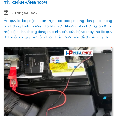
TÍN, CHÍNH HÃNG 100%
12 Tháng 03, 2026
Ắc quy là bộ phận quan trọng để các phương tiện giao thông
hoạt động bình thường. Tại khu vực Phường Phú Hữu Quận 9, có
mật độ xe lưu thông đông đúc, nhu cầu cứu hộ và thay thế ắc quy
đột xuất khi gặp sự cố rất lớn. Hiểu được vấn đề đó, Ắc quy Hiếu
Phát đã và đang đáp ứng nhu cầu thay ắc quy tại Phường Phú
Hữu Quận 9 một cách nhanh chóng, chuyên nghiệp và đảm bảo
mọi hoạt động của các phương tiên giao thông không bị gián
đoạn. 1. Dịch vụ thay ắc quy tận nơi tại Phường Phú Hữu Quận 9
nhanh chóng, uy tín