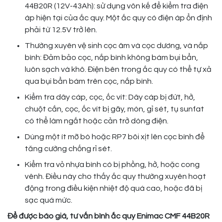
44B20R (12V-43Ah): sử dụng vôn kế để kiểm tra điện
áp hiện tại của ắc quy. Một ắc quy có điện áp ổn định
phải từ 12.5V trở lên.
Thường xuyên vệ sinh cọc âm và cọc dương, và nắp
bình: Đảm bảo cọc, nắp bình không bám bụi bẩn,
luôn sạch và khô. Điện bên trong ắc quy có thể tự xả
qua bụi bẩn bám trên cọc, nắp bình.
Kiểm tra dây cáp, cọc, ốc vít: Dây cáp bị đứt, hở,
chuột cắn, cọc, ốc vít bị gãy, mòn, gỉ sét, tụ sunfat
có thể làm ngắt hoặc cản trở dòng điện.
Dùng một ít mỡ bò hoặc RP7 bôi xịt lên cọc bình để
tăng cường chống rỉ sét.
Kiểm tra vỏ nhựa bình có bị phồng, hở, hoặc cong
vênh. Điều này cho thấy ắc quy thường xuyên hoạt
động trong điều kiện nhiệt độ quá cao, hoặc đã bị
sạc quá mức.
Để được báo giá, tư vấn bình ắc quy Enimac CMF 44B20R