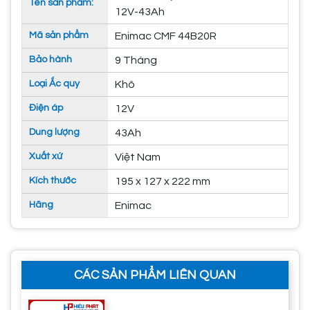
Tên sản phẩm:
12V-43Ah
Mã sản phẩm
Enimac CMF 44B20R
Bảo hành
9 Tháng
Loại Ắc quy
Khô
Điện áp
12V
Dung lượng
43Ah
Xuất xứ
Việt Nam
Kích thước
195 x 127 x 222 mm
Hãng
Enimac
CÁC SẢN PHẨM LIÊN QUAN