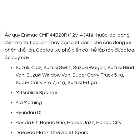
Ắc quy Enimac CMF 44B20R (12V-43Ah) thuộc loại dòng
điện mạnh. Loại bình này đặc biệt dành cho các dòng xe
phân khối lớn. Các loại xe phổ biến có thể lắp ráp được loại
ắc quy này:
Suzuki Ciaz, Suzuki Swift, Suzuki Wagon, Suzuki Blind
Van, Suzuki Window Van, Super Carry Truck 5 tạ,
Super Carry Pro 7,5 tạ, Suzuki Ertiga
Mitsubishi Xpander
Kia Morning
Hyundai i10
Honda Fit, Honda Brio, Honda Jazz, Honda City
Daewoo Matiz, Chevrolet Spark