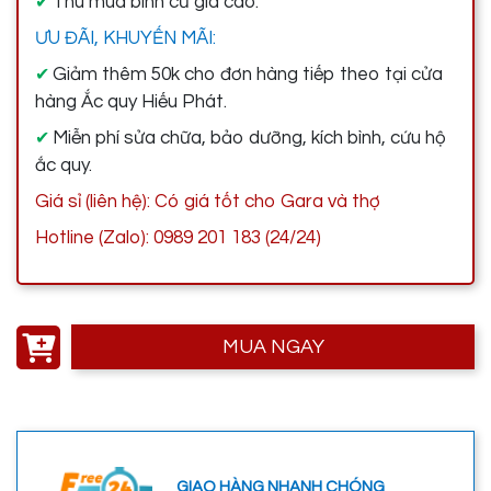
Thu mua bình cũ giá cao.
✔
ƯU ĐÃI, KHUYẾN MÃI:
Giảm thêm 50k cho đơn hàng tiếp theo tại cửa
✔
hàng Ắc quy Hiếu Phát.
Miễn phí sửa chữa, bảo dưỡng, kích bình, cứu hộ
✔
ắc quy.
Giá sỉ (liên hệ): Có giá tốt cho Gara và thợ
Hotline (Zalo): 0989 201 183 (24/24)
MUA NGAY
GIAO HÀNG NHANH CHÓNG