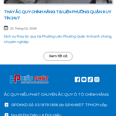
THAY ẮC QUY CHÍNH HÃNG TẠI LIÊN PHƯỜNG QUẬN 9 UY
TÍN 24/7
25 Tháng 02, 2026
Dịch vụ thay ắc quy tại Phường Liên Phường Quận 9 nhanh chóng,
chuyên nghiệp.
Xem tất cả
ẮC QUY HIẾU PHÁT CHUYÊN ẮC QUY Ô TÔ CHÍNH HÃNG
GPDKKD Số: 0318791956 do Sở KH&ĐT TPHCM cấp.
Người Đại Diện: Lê Đức Hiếu