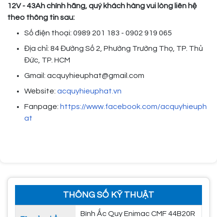
12V - 43Ah chính hãng, quý khách hàng vui lòng liên hệ
theo thông tin sau:
Số điện thoại: 0989 201 183 - 0902 919 065
Địa chỉ: 84 Đường Số 2, Phường Trường Thọ, TP. Thủ
Đức, TP. HCM
Gmail: acquyhieuphat@gmail.com
Website:
acquyhieuphat.vn
Fanpage:
https://www.facebook.com/acquyhieuph
at
THÔNG SỐ KỸ THUẬT
Bình Ắc Quy Enimac CMF 44B20R