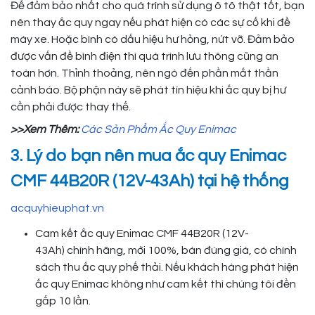
Để đảm bảo nhất cho quá trình sử dụng ô tô thật tốt, bạn
nên thay ắc quy ngay nếu phát hiện có các sự cố khi đề
máy xe. Hoặc bình có dấu hiệu hư hỏng, nứt vỡ. Đảm bảo
được vấn đề bình điện thì quá trình lưu thông cũng an
toàn hơn. Thỉnh thoảng, nên ngó đến phần mắt thần
cảnh báo. Bộ phận này sẽ phát tín hiệu khi ắc quy bị hư
cần phải được thay thế.
>>Xem Thêm:
Các Sản Phẩm Ắc Quy Enimac
3. Lý do bạn nên mua ắc quy Enimac
CMF 44B20R (12V-43Ah) tại hệ thống
acquyhieuphat.vn
Cam kết ắc quy Enimac CMF 44B20R (12V-
43Ah) chính hãng, mới 100%, bán đúng giá, có chính
sách thu ắc quy phế thải. Nếu khách hàng phát hiện
ắc quy Enimac không như cam kết thì chúng tôi đền
gấp 10 lần.