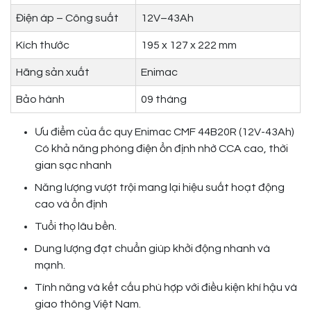
Điện áp – Công suất
12V–43Ah
Kích thước
195 x 127 x 222 mm
Hãng sản xuất
Enimac
Bảo hành
09 tháng
Ưu điểm của ắc quy Enimac CMF 44B20R (12V-43Ah)
Có khả năng phóng điện ổn định nhờ CCA cao, thời
gian sạc nhanh
Năng lượng vượt trội mang lại hiệu suất hoạt động
cao và ổn định
Tuổi thọ lâu bền.
Dung lượng đạt chuẩn giúp khởi động nhanh và
mạnh.
Tính năng và kết cấu phù hợp với điều kiện khí hậu và
giao thông Việt Nam.