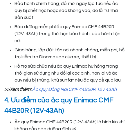
Bảo hành chính hãng, đổi mới ngay lập tức nếu ắc
quy bị chết hộc hoặc sạc không vào, do lỗi từ nhà
Sản xuất.
Bảo dưỡng miễn phí ắc quy Enimac CMF 44B20R
(12V-43Ah) trong thời hạn bảo hành, bảo hành tận
nơi.
Giao hàng, lắp đặt tận nơi nhanh chóng, miễn phí, hỗ
trợ kiểm tra Dinamo sạc của xe, thiết bị.
Hỗ trợ sửa chữa nếu ắc quy Enimac hư hỏng trong
thời gian sử dụng như đổ lại cọc bình, hàn lại vỏ ắc
quy nếu bị thủng, khử sunfat nếu ắc quy để quá lâu.
>>Xem thêm:
Ắc Quy Đồng Nai CMF 44B20R 12V 43Ah
4. Ưu điểm của ắc quy Enimac CMF
44B20R (12V-43Ah)
Ắc quy Enimac CMF 44B20R (12V-43Ah) là bình kín khí
không cần bảo dưỡng định kỳ.