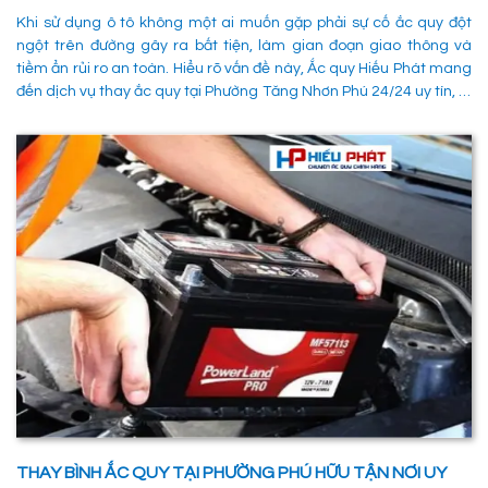
Khi sử dụng ô tô không một ai muốn gặp phải sự cố ắc quy đột
ngột trên đường gây ra bất tiện, làm gian đoạn giao thông và
tiềm ẩn rủi ro an toàn. Hiểu rõ vấn đề này, Ắc quy Hiếu Phát mang
đến dịch vụ thay ắc quy tại Phường Tăng Nhơn Phú 24/24 uy tín, là
giải pháp tối ưu giúp xử lý nhanh chóng sự cố trên đường, đảm
bảo an toàn cho các phường tiện và tiết kiệm thời gian cho người
sử dụng. 1. Các phương pháp khắc phục sự cố khi ắc quy hỏng tại
Phường Tăng Nhơn Phú Quận 9 Khi xe không thể khởi động do vấn
đề về điện, có rất nhiều ng
THAY BÌNH ẮC QUY TẠI PHƯỜNG PHÚ HỮU TẬN NƠI UY