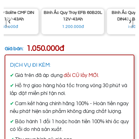
Bình Ắc Quy Troy EFB 60B20L
Bình Ắc Quy Đồng Nai CMF
‹
›
12V-43Ah
DIN43 LBN 12V-43Ah
1.200.000đ
1.300.000đ
1.050.000đ
Giá bán:
DỊCH VỤ ĐI KÈM:
Giá trên đã áp dụng
đổi CŨ lấy MỚI.
✔
Hỗ trợ giao hàng hỏa tốc trong vòng 30 phút và
✔
lắp đặt miễn phí tận nơi.
Cam kết hàng chính hãng 100% - Hoàn tiền ngay
✔
nếu phát hiện sản phẩm không đúng chất lượng.
Bảo hành 1 đổi 1 hoặc hoàn tiền 100% khi ắc quy
✔
có lỗi do nhà sản xuất.