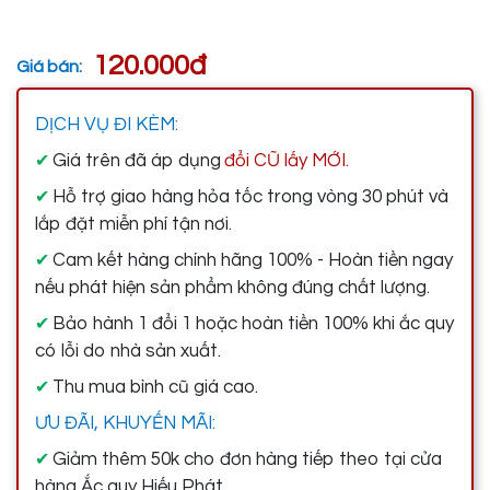
120.000đ
Giá bán:
DỊCH VỤ ĐI KÈM:
Giá trên đã áp dụng
đổi CŨ lấy MỚI.
✔
Hỗ trợ giao hàng hỏa tốc trong vòng 30 phút và
✔
lắp đặt miễn phí tận nơi.
Cam kết hàng chính hãng 100% - Hoàn tiền ngay
✔
nếu phát hiện sản phẩm không đúng chất lượng.
Bảo hành 1 đổi 1 hoặc hoàn tiền 100% khi ắc quy
✔
có lỗi do nhà sản xuất.
Thu mua bình cũ giá cao.
✔
ƯU ĐÃI, KHUYẾN MÃI:
Giảm thêm 50k cho đơn hàng tiếp theo tại cửa
✔
hàng Ắc quy Hiếu Phát.