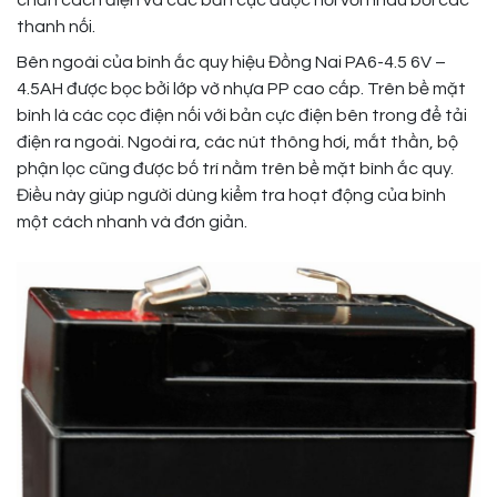
chắn cách điện và các bản cực được nối với nhau bởi các
thanh nối.
Bên ngoài của bình ắc quy hiệu Đồng Nai PA6-4.5 6V –
4.5AH được bọc bởi lớp vờ nhựa PP cao cấp. Trên bề mặt
bình là các cọc điện nối với bản cực điện bên trong để tải
điện ra ngoài. Ngoài ra, các nút thông hơi, mắt thần, bộ
phận lọc cũng được bố trí nằm trên bề mặt bình ắc quy.
Điều này giúp người dùng kiểm tra hoạt động của bình
một cách nhanh và đơn giản.