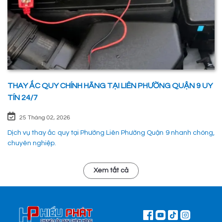
THAY ẮC QUY CHÍNH HÃNG TẠI LIÊN PHƯỜNG QUẬN 9 UY
TÍN 24/7
25 Tháng 02, 2026
Dịch vụ thay ắc quy tại Phường Liên Phường Quận 9 nhanh chóng,
chuyên nghiệp.
Xem tất cả