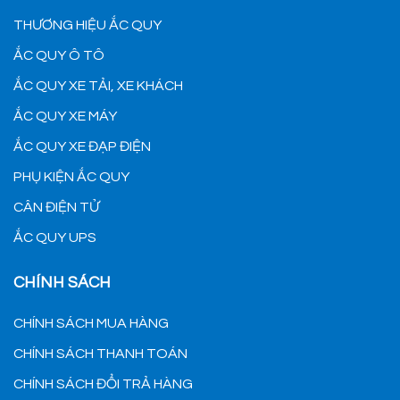
THƯƠNG HIỆU ẮC QUY
ẮC QUY Ô TÔ
ẮC QUY XE TẢI, XE KHÁCH
ẮC QUY XE MÁY
ẮC QUY XE ĐẠP ĐIỆN
PHỤ KIỆN ẮC QUY
CÂN ĐIỆN TỬ
ẮC QUY UPS
CHÍNH SÁCH
CHÍNH SÁCH MUA HÀNG
CHÍNH SÁCH THANH TOÁN
CHÍNH SÁCH ĐỔI TRẢ HÀNG