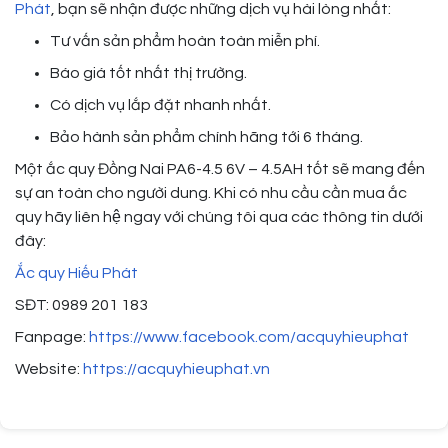
Phát
, bạn sẽ nhận được những dịch vụ hài lòng nhất:
Tư vấn sản phẩm hoàn toàn miễn phí.
Báo giá tốt nhất thị trường.
Có dịch vụ lắp đặt nhanh nhất.
Bảo hành sản phẩm chính hãng tới 6 tháng.
Một ắc quy Đồng Nai PA6-4.5 6V – 4.5AH tốt sẽ mang đến
sự an toàn cho người dung. Khi có nhu cầu cần mua ắc
quy hãy liên hệ ngay với chúng tôi qua các thông tin dưới
đây:
Ắc quy Hiếu Phát
SĐT: 0989 201 183
Fanpage:
https://www.facebook.com/acquyhieuphat
Website:
https://acquyhieuphat.vn