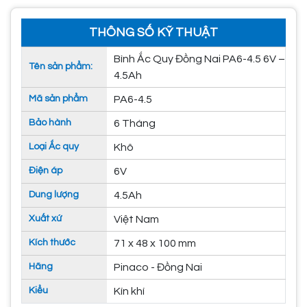
THÔNG SỐ KỸ THUẬT
Bình Ắc Quy Đồng Nai PA6-4.5 6V –
Tên sản phẩm:
4.5Ah
Mã sản phẩm
PA6-4.5
Bảo hành
6 Tháng
Loại Ắc quy
Khô
Điện áp
6V
Dung lượng
4.5Ah
Xuất xứ
Việt Nam
Kích thước
71 x 48 x 100 mm
Hãng
Pinaco - Đồng Nai
Kiểu
Kín khí