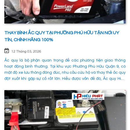
THAY BÌNH ẮC QUY TẠI PHƯỜNG PHÚ HỮU TẬN NƠI UY
TÍN, CHÍNH HÃNG 100%
12 Tháng 03, 2026
Ắc quy là bộ phận quan trọng để các phương tiện giao thông
hoạt động bình thường. Tại khu vực Phường Phú Hữu Quận 9, có
mật độ xe lưu thông đông đúc, nhu cầu cứu hộ và thay thế ắc quy
đột xuất khi gặp sự cố rất lớn. Hiểu được vấn đề đó, Ắc quy Hiếu
Phát đã và đang đáp ứng nhu cầu thay ắc quy tại Phường Phú
Hữu Quận 9 một cách nhanh chóng, chuyên nghiệp và đảm bảo
mọi hoạt động của các phương tiên giao thông không bị gián
đoạn. 1. Dịch vụ thay ắc quy tận nơi tại Phường Phú Hữu Quận 9
nhanh chóng, uy tín