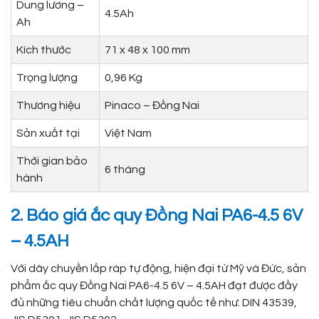
Dung lương –
4.5Ah
Ah
Kích thước
71 x 48 x 100 mm
Trọng lượng
0,96 Kg
Thương hiệu
Pinaco – Đồng Nai
Sản xuất tại
Việt Nam
Thời gian bảo
6 tháng
hành
2. Báo giá ắc quy Đồng Nai PA6-4.5 6V
– 4.5AH
Với dây chuyền lắp ráp tự động, hiện đại từ Mỹ và Đức, sản
phẩm ắc quy Đồng Nai PA6-4.5 6V – 4.5AH đạt được đầy
đủ những tiêu chuẩn chất lượng quốc tế như: DIN 43539,