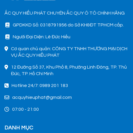
ẮC QUY HIẾU PHÁT CHUYÊN ẮC QUY Ô TÔ CHÍNH HÃNG
GPDKKD Số: 0318791956 do Sở KH&ĐT TPHCM cấp.
Người Đại Diện: Lê Đức Hiếu
Cơ quan chủ quản: CÔNG TY TNHH THƯƠNG MẠI DỊCH
VỤ ẮC QUY HIẾU PHÁT
12 Đường Số 37, Khu Phố 8, Phường Linh Đông, TP. Thủ
Đức, TP. Hồ Chí Minh
Hotline 24/7: 0989 201 183
acquyhieuphat@gmail.com
07:00 - 21:00
DANH MỤC