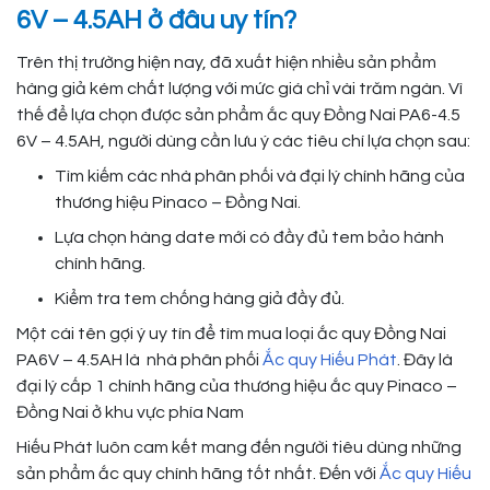
6V – 4.5AH ở đâu uy tín?
Trên thị trường hiện nay, đã xuất hiện nhiều sản phẩm
hàng giả kém chất lượng với mức giá chỉ vài trăm ngàn. Vì
thế để lựa chọn được sản phẩm ắc quy Đồng Nai PA6-4.5
6V – 4.5AH, người dùng cần lưu ý các tiêu chí lựa chọn sau:
Tìm kiếm các nhà phân phối và đại lý chính hãng của
thương hiệu Pinaco – Đồng Nai.
Lựa chọn hàng date mới có đầy đủ tem bảo hành
chính hãng.
Kiểm tra tem chống hàng giả đầy đủ.
Một cái tên gợi ý uy tín để tìm mua loại ắc quy Đồng Nai
PA6V – 4.5AH là nhà phân phối
Ắc quy Hiếu Phát
. Đây là
đại lý cấp 1 chính hãng của thương hiệu ắc quy Pinaco –
Đồng Nai ở khu vực phía Nam
Hiếu Phát luôn cam kết mang đến người tiêu dùng những
sản phẩm ắc quy chính hãng tốt nhất. Đến với
Ắc quy Hiếu