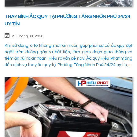
THAY BÌNH ẮC QUY TẠI PHƯỜNG TĂNG NHƠN PHÚ 24/24
UY TÍN
21 Tháng 03, 2026
Khi sử dụng ô tô không một ai muốn gặp phải sự cố ắc quy đột
ngột trên đường gây ra bất tiện, làm gian đoạn giao thông và
tiềm ẩn rủi ro an toàn. Hiểu rõ vấn đề này, Ắc quy Hiếu Phát mang
đến dịch vụ thay ắc quy tại Phường Tăng Nhơn Phú 24/24 uy tín, là
giải pháp tối ưu giúp xử lý nhanh chóng sự cố trên đường, đảm
bảo an toàn cho các phường tiện và tiết kiệm thời gian cho người
sử dụng. 1. Các phương pháp khắc phục sự cố khi ắc quy hỏng tại
Phường Tăng Nhơn Phú Quận 9 Khi xe không thể khởi động do vấn
đề về điện, có rất nhiều ng