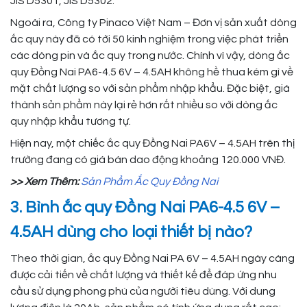
JIS D5301, JIS D5302.
Ngoài ra, Công ty Pinaco Việt Nam – Đơn vị sản xuất dòng
ắc quy này đã có tới 50 kinh nghiệm trong việc phát triển
các dòng pin và ắc quy trong nước. Chính vì vậy, dòng ắc
quy Đồng Nai PA6-4.5 6V – 4.5AH không hề thua kém gì về
mặt chất lượng so với sản phẩm nhập khẩu. Đặc biệt, giá
thành sản phẩm này lại rẻ hơn rất nhiều so với dòng ắc
quy nhập khẩu tương tự.
Hiện nay, một chiếc ắc quy Đồng Nai PA6V – 4.5AH trên thị
trường đang có giá bán dao động khoảng 120.000 VNĐ.
>> Xem Thêm:
Sản Phẩm Ắc Quy Đồng Nai
3. Bình ắc quy Đồng Nai PA6-4.5 6V –
4.5AH dùng cho loại thiết bị nào?
Theo thời gian, ắc quy Đồng Nai PA 6V – 4.5AH ngày càng
được cải tiến về chất lượng và thiết kế để đáp ứng nhu
cầu sử dụng phong phú của người tiêu dùng. Với dung