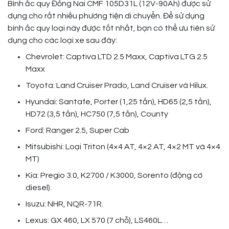
Bình ắc quy Đồng Nai CMF 105D31L (12V-90Ah) được sử
dụng cho rất nhiều phương tiện di chuyển. Để sử dụng
bình ắc quy loại này được tốt nhất, bạn có thể ưu tiên sử
dụng cho các loại xe sau đây:
Chevrolet: Captiva LTD 2.5 Maxx, Captiva LTG 2.5
Maxx
Toyota: Land Cruiser Prado, Land Cruiser và Hilux.
Hyundai: Santafe, Porter (1,25 tấn), HD65 (2,5 tấn),
HD72 (3,5 tấn), HC750 (7,5 tấn), County
Ford: Ranger 2.5, Super Cab
Mitsubishi: Loại Triton (4×4 AT, 4×2 AT, 4×2 MT và 4×4
MT)
Kia: Pregio 3.0, K2700 / K3000, Sorento (động cơ
diesel).
Isuzu: NHR, NQR-71R.
Lexus: GX 460, LX 570 (7 chỗ), LS460L…