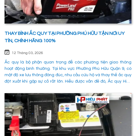
THAY BÌNH ẮC QUY TẠI PHƯỜNG PHÚ HỮU TẬN NƠI UY
TÍN, CHÍNH HÃNG 100%
12 Tháng 03, 2026
Ắc quy là bộ phận quan trọng để các phương tiện giao thông
hoạt động bình thường. Tại khu vực Phường Phú Hữu Quận 9, có
mật độ xe lưu thông đông đúc, nhu cầu cứu hộ và thay thế ắc quy
đột xuất khi gặp sự cố rất lớn. Hiểu được vấn đề đó, Ắc quy Hiếu
Phát đã và đang đáp ứng nhu cầu thay ắc quy tại Phường Phú
Hữu Quận 9 một cách nhanh chóng, chuyên nghiệp và đảm bảo
mọi hoạt động của các phương tiên giao thông không bị gián
đoạn. 1. Dịch vụ thay ắc quy tận nơi tại Phường Phú Hữu Quận 9
nhanh chóng, uy tín