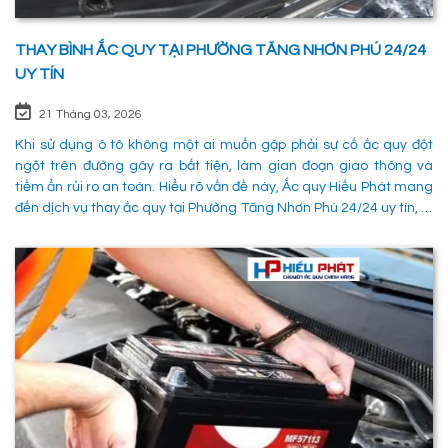
THAY BÌNH ẮC QUY TẠI PHƯỜNG TĂNG NHƠN PHÚ 24/24
UY TÍN
21 Tháng 03, 2026
Khi sử dụng ô tô không một ai muốn gặp phải sự cố ắc quy đột
ngột trên đường gây ra bất tiện, làm gian đoạn giao thông và
tiềm ẩn rủi ro an toàn. Hiểu rõ vấn đề này, Ắc quy Hiếu Phát mang
đến dịch vụ thay ắc quy tại Phường Tăng Nhơn Phú 24/24 uy tín, là
giải pháp tối ưu giúp xử lý nhanh chóng sự cố trên đường, đảm
bảo an toàn cho các phường tiện và tiết kiệm thời gian cho người
sử dụng. 1. Các phương pháp khắc phục sự cố khi ắc quy hỏng tại
Phường Tăng Nhơn Phú Quận 9 Khi xe không thể khởi động do vấn
đề về điện, có rất nhiều ng