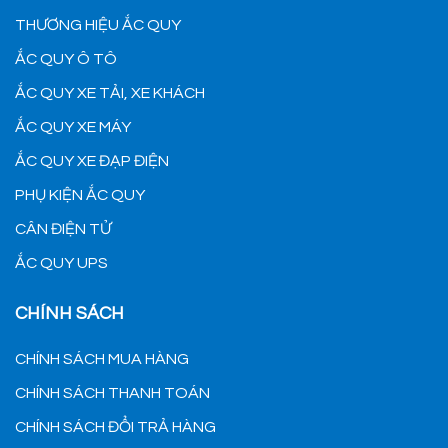
THƯƠNG HIỆU ẮC QUY
ẮC QUY Ô TÔ
ẮC QUY XE TẢI, XE KHÁCH
ẮC QUY XE MÁY
ẮC QUY XE ĐẠP ĐIỆN
PHỤ KIỆN ẮC QUY
CÂN ĐIỆN TỬ
ẮC QUY UPS
CHÍNH SÁCH
CHÍNH SÁCH MUA HÀNG
CHÍNH SÁCH THANH TOÁN
CHÍNH SÁCH ĐỔI TRẢ HÀNG