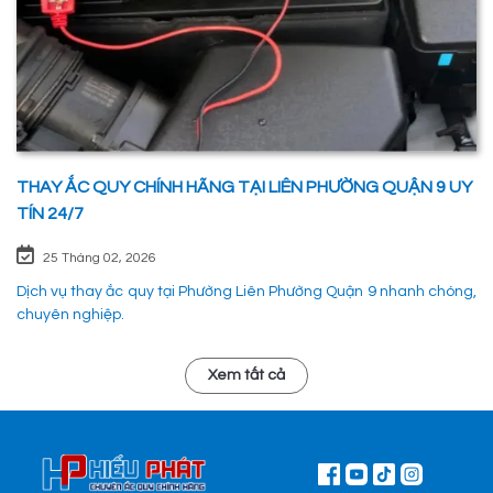
THAY ẮC QUY CHÍNH HÃNG TẠI LIÊN PHƯỜNG QUẬN 9 UY
TÍN 24/7
25 Tháng 02, 2026
Dịch vụ thay ắc quy tại Phường Liên Phường Quận 9 nhanh chóng,
chuyên nghiệp.
Xem tất cả