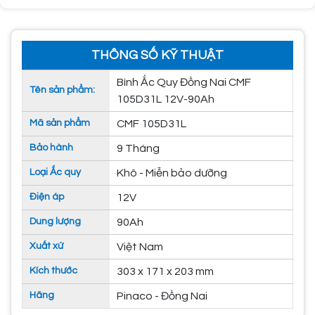
THÔNG SỐ KỸ THUẬT
Bình Ắc Quy Đồng Nai CMF
Tên sản phẩm:
105D31L 12V-90Ah
Mã sản phẩm
CMF 105D31L
Bảo hành
9 Tháng
Loại Ắc quy
Khô - Miễn bảo dưỡng
Điện áp
12V
Dung lượng
90Ah
Xuất xứ
Việt Nam
Kích thước
303 x 171 x 203 mm
Hãng
Pinaco - Đồng Nai