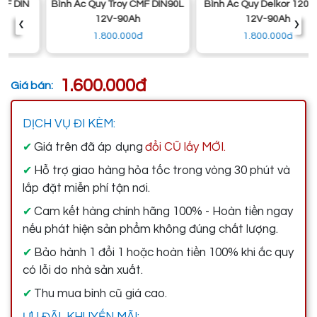
Bình Ắc Quy Troy CMF DIN90L
Bình Ắc Quy Delkor 120D31L
‹
›
12V-90Ah
12V-90Ah
1.800.000đ
1.800.000đ
1.600.000đ
Giá bán:
DỊCH VỤ ĐI KÈM:
Giá trên đã áp dụng
đổi CŨ lấy MỚI.
✔
Hỗ trợ giao hàng hỏa tốc trong vòng 30 phút và
✔
lắp đặt miễn phí tận nơi.
Cam kết hàng chính hãng 100% - Hoàn tiền ngay
✔
nếu phát hiện sản phẩm không đúng chất lượng.
Bảo hành 1 đổi 1 hoặc hoàn tiền 100% khi ắc quy
✔
có lỗi do nhà sản xuất.
Thu mua bình cũ giá cao.
✔
ƯU ĐÃI, KHUYẾN MÃI: