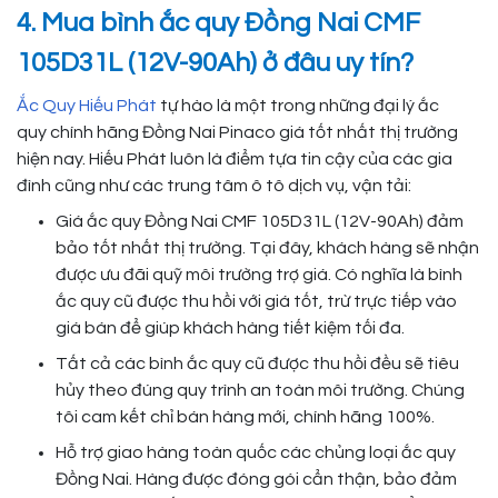
4. Mua bình ắc quy Đồng Nai CMF
105D31L (12V-90Ah) ở đâu uy tín?
Ắc Quy Hiếu Phát
tự hào là một trong những đại lý ắc
quy chính hãng Đồng Nai Pinaco giá tốt nhất thị trường
hiện nay. Hiếu Phát luôn là điểm tựa tin cậy của các gia
đình cũng như các trung tâm ô tô dịch vụ, vận tải:
Giá ắc quy Đồng Nai CMF 105D31L (12V-90Ah) đảm
bảo tốt nhất thị trường. Tại đây, khách hàng sẽ nhận
được ưu đãi quỹ môi trường trợ giá. Có nghĩa là bình
ắc quy cũ được thu hồi với giá tốt, trừ trực tiếp vào
giá bán để giúp khách hàng tiết kiệm tối đa.
Tất cả các bình ắc quy cũ được thu hồi đều sẽ tiêu
hủy theo đúng quy trình an toàn môi trường. Chúng
tôi cam kết chỉ bán hàng mới, chính hãng 100%.
Hỗ trợ giao hàng toàn quốc các chủng loại ắc quy
Đồng Nai. Hàng được đóng gói cẩn thận, bảo đảm