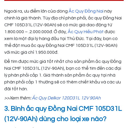
Ngoài ra, ưu điểm lớn của dòng
Ắc Quy Đồng Nai
này
chính là giá thành. Tùy địa chỉ phân phối, ắc quy Đồng Nai
CMF 105D31L (12V-90Ah) sẽ có mức giá dao động từ
1.800.000 – .2.000.000đ. Ở đây,
Ắc Quy Hiếu Phát
được
xem là một đại lý hàng đầu tại Thủ Đức. Tại đây, bạn có
thể đặt mua ắc quy Đồng Nai CMF 105D31L (12V-90Ah)
với mức giá chỉ 1.950.000đ.
Để tìm được mức giá tốt nhất cho sản phẩm ắc quy Đồng
Nai CMF 105D31L (12V-90Ah), bạn có thể tìm đến các đại
lý phân phối cấp 1. Giá thành sản phẩm ắc quy tại nhà
phân phối cấp 1 thường sẽ có thêm chiết khấu và các ưu
đãi tốt hơn.
>>Xem thêm:
Ắc Quy Delkor 120D31L 12V 90Ah
3. Bình ắc quy Đồng Nai CMF 105D31L
(12V-90Ah) dùng cho loại xe nào?