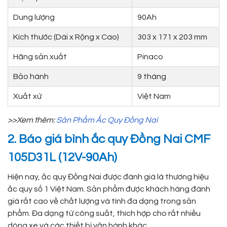
Dung lượng
90Ah
Kích thước (Dài x Rộng x Cao)
303 x 171 x 203 mm
Hãng sản xuất
Pinaco
Bảo hành
9 tháng
Xuất xứ
Việt Nam
>>Xem thêm:
Sản Phẩm Ắc Quy Đồng Nai
2. Báo giá bình ắc quy Đồng Nai CMF
105D31L (12V-90Ah)
Hiện nay, ắc quy Đồng Nai được đánh giá là thương hiệu
ắc quy số 1 Việt Nam. Sản phẩm được khách hàng đánh
giá rất cao về chất lượng và tính đa dạng trong sản
phẩm. Đa dạng từ công suất, thích hợp cho rất nhiều
dòng xe và các thiết bị vận hành khác.