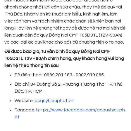
bình hoặc thay mới. Nhờ đó, các bác tài được hỗ trợ
nhanh chóng nhất khi cần sửa chữa, thay thế ắc quy tại
Thủ Đức. Nhân viên kỹ thuật am hiểu, kinh nghiệm, làm
việc tận tâm và trách nhiệm chắc chắn sẽ khiến bạn hài
lòng. Hãy liên hệ chúng tôi ngay để được hỗ trợ mọi vấn đề
liên quan đến ắc quy Đồng Nai CMF 105D31L (12V-90Ah)
và các loại ắc quy khác cho bất cứ phương tiện ô tô nào.
Để được báo giá, tư vấn bình ắc quy Đồng Nai CMF
105D31L 12V - 90Ah chính hãng, quý khách hàng vui lòng
liên hệ theo thông tin sau:
Số điện thoại: 0989 201 183 - 0902 919 065
Địa chỉ: 84 Đường Số 2, Phường Trường Thọ, TP. Thủ
Đức, TP. HCM
Website:
acquyhieuphat.vn
Fanpage:
https://www.facebook.com/acquyhieuph
at