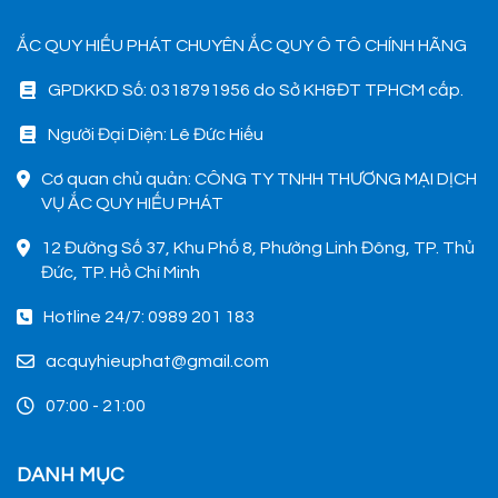
ẮC QUY HIẾU PHÁT CHUYÊN ẮC QUY Ô TÔ CHÍNH HÃNG
GPDKKD Số: 0318791956 do Sở KH&ĐT TPHCM cấp.
Người Đại Diện: Lê Đức Hiếu
Cơ quan chủ quản: CÔNG TY TNHH THƯƠNG MẠI DỊCH
VỤ ẮC QUY HIẾU PHÁT
12 Đường Số 37, Khu Phố 8, Phường Linh Đông, TP. Thủ
Đức, TP. Hồ Chí Minh
Hotline 24/7: 0989 201 183
acquyhieuphat@gmail.com
07:00 - 21:00
DANH MỤC