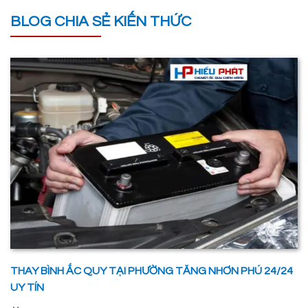
BLOG CHIA SẺ KIẾN THỨC
THAY BÌNH ẮC QUY TẠI PHƯỜNG TĂNG NHƠN PHÚ 24/24
UY TÍN