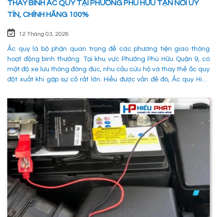
THAY BÌNH ẮC QUY TẠI PHƯỜNG PHÚ HỮU TẬN NƠI UY
TÍN, CHÍNH HÃNG 100%
12 Tháng 03, 2026
Ắc quy là bộ phận quan trọng để các phương tiện giao thông
hoạt động bình thường. Tại khu vực Phường Phú Hữu Quận 9, có
mật độ xe lưu thông đông đúc, nhu cầu cứu hộ và thay thế ắc quy
đột xuất khi gặp sự cố rất lớn. Hiểu được vấn đề đó, Ắc quy Hiếu
Phát đã và đang đáp ứng nhu cầu thay ắc quy tại Phường Phú
Hữu Quận 9 một cách nhanh chóng, chuyên nghiệp và đảm bảo
mọi hoạt động của các phương tiên giao thông không bị gián
đoạn. 1. Dịch vụ thay ắc quy tận nơi tại Phường Phú Hữu Quận 9
nhanh chóng, uy tín