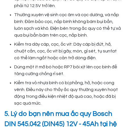
phải từ 12.5V trở lên.
Thường xuyên vệ sinh cọc âm và cọc dương, và nắp
bình: Đảm bảo cọc, nắp bình không bám bụi bẩn,
luôn sạch và khô. Điện bên trong ắc quy có thể tự xả
qua bụi bẩn bám trên cọc, nắp bình.
Kiểm tra dây cáp, cọc, ốc vít: Dây cáp bị đứt, hở,
chuột cắn, cọc, ốc vít bị gãy, mòn, gỉ sét, tụ sunfat
có thể làm ngắt hoặc cản trở dòng điện.
Dùng một ít mỡ bò hoặc RP7 bôi xịt lên cọc bình để
tăng cường chống rỉ sét.
Kiểm tra vỏ nhựa bình có bị phồng, hở, hoặc cong
vênh. Điều này cho thấy ắc quy thường xuyên hoạt
động trong điều kiện nhiệt độ quá cao, hoặc đã bị
sạc quá mức.
5. Lý do bạn nên mua ắc quy Bosch
DIN 545.042 (DIN45) 12V - 45Ah tại hệ