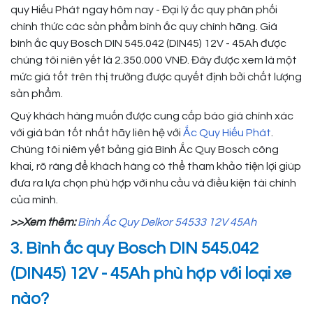
quy Hiếu Phát ngay hôm nay - Đại lý ắc quy phân phối
chính thức các sản phẩm bình ắc quy chính hãng. Giá
bình ắc quy Bosch DIN 545.042 (DIN45) 12V - 45Ah được
chúng tôi niên yết là 2.350.000 VNĐ. Đây được xem là một
mức giá tốt trên thị trường được quyết định bởi chất lượng
sản phẩm.
Quý khách hàng muốn được cung cấp báo giá chính xác
với giá bán tốt nhất hãy liên hệ với
Ắc Quy Hiếu Phát
.
Chúng tôi niêm yết bảng giá Bình Ắc Quy Bosch công
khai, rõ ràng để khách hàng có thể tham khảo tiện lợi giúp
đưa ra lựa chọn phù hợp với nhu cầu và điều kiện tài chính
của mình.
>>Xem thêm:
Bình Ắc Quy Delkor 54533 12V 45Ah
3. Bình ắc quy Bosch DIN 545.042
(DIN45) 12V - 45Ah phù hợp với loại xe
nào?