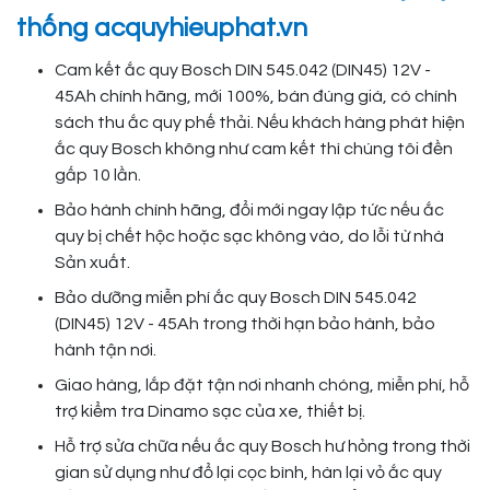
thống acquyhieuphat.vn
Cam kết ắc quy Bosch DIN 545.042 (DIN45) 12V -
45Ah chính hãng, mới 100%, bán đúng giá, có chính
sách thu ắc quy phế thải. Nếu khách hàng phát hiện
ắc quy Bosch không như cam kết thì chúng tôi đền
gấp 10 lần.
Bảo hành chính hãng, đổi mới ngay lập tức nếu ắc
quy bị chết hộc hoặc sạc không vào, do lỗi từ nhà
Sản xuất.
Bảo dưỡng miễn phí ắc quy Bosch DIN 545.042
(DIN45) 12V - 45Ah trong thời hạn bảo hành, bảo
hành tận nơi.
Giao hàng, lắp đặt tận nơi nhanh chóng, miễn phí, hỗ
trợ kiểm tra Dinamo sạc của xe, thiết bị.
Hỗ trợ sửa chữa nếu ắc quy Bosch hư hỏng trong thời
gian sử dụng như đổ lại cọc bình, hàn lại vỏ ắc quy