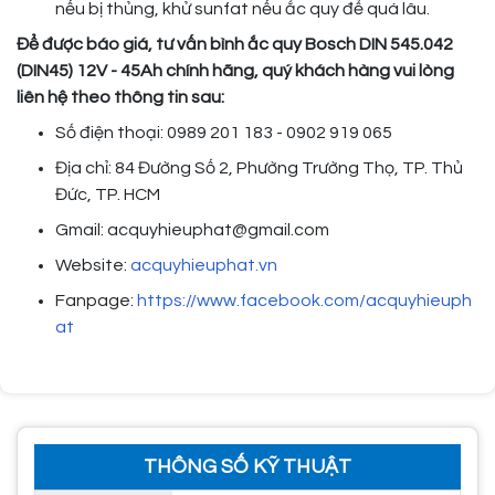
nếu bị thủng, khử sunfat nếu ắc quy để quá lâu.
Để được báo giá, tư vấn bình ắc quy Bosch DIN 545.042
(DIN45) 12V - 45Ah
chính hãng, quý khách hàng vui lòng
liên hệ theo thông tin sau:
Số điện thoại: 0989 201 183 - 0902 919 065
Địa chỉ: 84 Đường Số 2, Phường Trường Thọ, TP. Thủ
Đức, TP. HCM
Gmail: acquyhieuphat@gmail.com
Website:
acquyhieuphat.vn
Fanpage:
https://www.facebook.com/acquyhieuph
at
THÔNG SỐ KỸ THUẬT