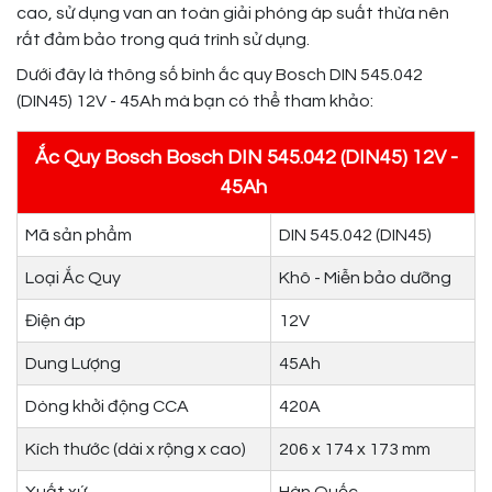
cao, sử dụng van an toàn giải phóng áp suất thừa nên
rất đảm bảo trong quá trình sử dụng.
Dưới đây là thông số bình ắc quy Bosch DIN 545.042
(DIN45) 12V - 45Ah mà bạn có thể tham khảo:
Ắc Quy Bosch Bosch DIN 545.042 (DIN45) 12V -
45Ah
Mã sản phẩm
DIN 545.042 (DIN45)
Loại Ắc Quy
Khô - Miễn bảo dưỡng
Điện áp
12V
Dung Lượng
45Ah
Dòng khởi động CCA
420A
Kích thước (dài x rộng x cao)
206 x 174 x 173 mm