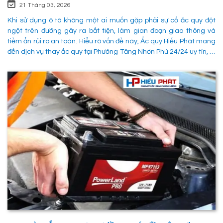
21 Tháng 03, 2026
Khi sử dụng ô tô không một ai muốn gặp phải sự cố ắc quy đột
ngột trên đường gây ra bất tiện, làm gian đoạn giao thông và
tiềm ẩn rủi ro an toàn. Hiểu rõ vấn đề này, Ắc quy Hiếu Phát mang
đến dịch vụ thay ắc quy tại Phường Tăng Nhơn Phú 24/24 uy tín, là
giải pháp tối ưu giúp xử lý nhanh chóng sự cố trên đường, đảm
bảo an toàn cho các phường tiện và tiết kiệm thời gian cho người
sử dụng. 1. Các phương pháp khắc phục sự cố khi ắc quy hỏng tại
Phường Tăng Nhơn Phú Quận 9 Khi xe không thể khởi động do vấn
đề về điện, có rất nhiều ng