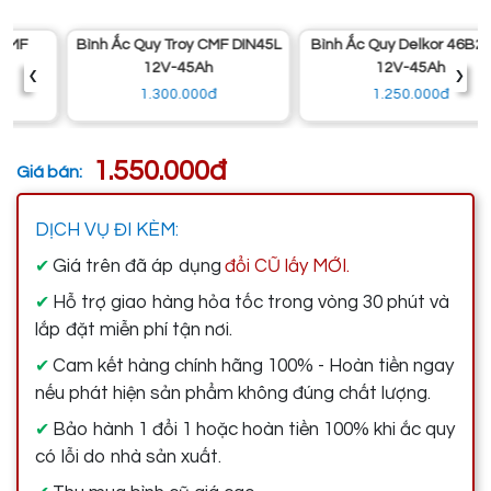
Bình Ắc Quy Troy CMF DIN45L
Bình Ắc Quy Delkor 46B24LS
‹
›
12V-45Ah
12V-45Ah
1.300.000đ
1.250.000đ
1.550.000đ
Giá bán:
DỊCH VỤ ĐI KÈM:
Giá trên đã áp dụng
đổi CŨ lấy MỚI.
✔
Hỗ trợ giao hàng hỏa tốc trong vòng 30 phút và
✔
lắp đặt miễn phí tận nơi.
Cam kết hàng chính hãng 100% - Hoàn tiền ngay
✔
nếu phát hiện sản phẩm không đúng chất lượng.
Bảo hành 1 đổi 1 hoặc hoàn tiền 100% khi ắc quy
✔
có lỗi do nhà sản xuất.