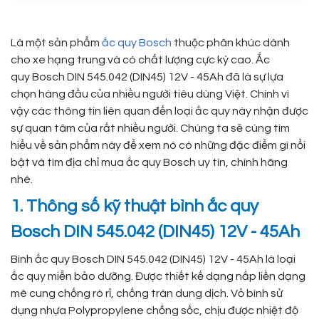
Là một sản phẩm
ắc quy Bosch
thuộc phân khúc dành
cho xe hạng trung và có chất lượng cực kỳ cao. Ắc
quy Bosch DIN 545.042 (DIN45) 12V - 45Ah đã là sự lựa
chọn hàng đầu của nhiều người tiêu dùng Việt. Chính vì
vậy các thông tin liên quan đến loại ắc quy này nhận được
sự quan tâm của rất nhiều người. Chúng ta sẽ cùng tìm
hiểu về sản phẩm này để xem nó có những đặc điểm gì nổi
bật và tìm địa chỉ mua ắc quy Bosch uy tín, chính hãng
nhé.
1. Thông số kỹ thuật bình ắc quy
Bosch DIN 545.042 (DIN45) 12V - 45Ah
Bình ắc quy Bosch DIN 545.042 (DIN45) 12V - 45Ah là loại
ắc quy miễn bảo dưỡng. Được thiết kế dạng nắp liền dạng
mê cung chống rò rỉ, chống tràn dung dịch. Vỏ bình sử
dụng nhựa Polypropylene chống sốc, chịu được nhiệt độ