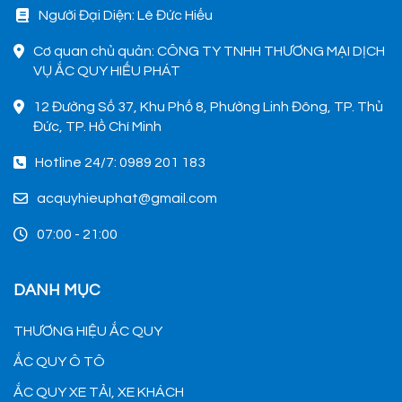
Người Đại Diện: Lê Đức Hiếu
Cơ quan chủ quản: CÔNG TY TNHH THƯƠNG MẠI DỊCH
VỤ ẮC QUY HIẾU PHÁT
12 Đường Số 37, Khu Phố 8, Phường Linh Đông, TP. Thủ
Đức, TP. Hồ Chí Minh
Hotline 24/7: 0989 201 183
acquyhieuphat@gmail.com
07:00 - 21:00
DANH MỤC
THƯƠNG HIỆU ẮC QUY
ẮC QUY Ô TÔ
ẮC QUY XE TẢI, XE KHÁCH