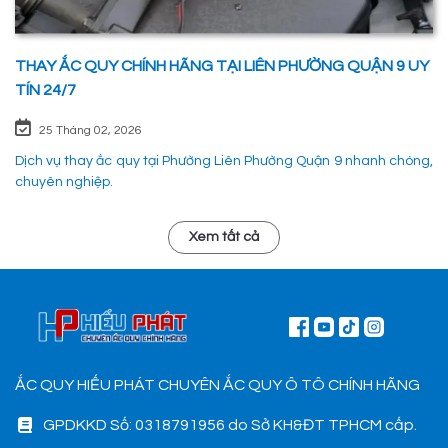
THAY ẮC QUY CHÍNH HÃNG TẠI LIÊN PHƯỜNG QUẬN 9 UY
TÍN 24/7
25 Tháng 02, 2026
Dịch vụ thay ắc quy tại Phường Liên Phường Quận 9 nhanh chóng,
chuyên nghiệp.
Xem tất cả
ẮC QUY HIẾU PHÁT CHUYÊN ẮC QUY Ô TÔ CHÍNH HÃNG
GPDKKD Số: 0318791956 do Sở KH&ĐT TPHCM cấp.