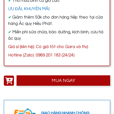
Thu mua bình cũ giá cao.
✔
ƯU ĐÃI, KHUYẾN MÃI:
Giảm thêm 50k cho đơn hàng tiếp theo tại cửa
✔
hàng Ắc quy Hiếu Phát.
Miễn phí sửa chữa, bảo dưỡng, kích bình, cứu hộ
✔
ắc quy.
Giá sỉ (liên hệ): Có giá tốt cho Gara và thợ
Hotline (Zalo): 0989 201 183 (24/24)
MUA NGAY
GIAO HÀNG NHANH CHÓNG