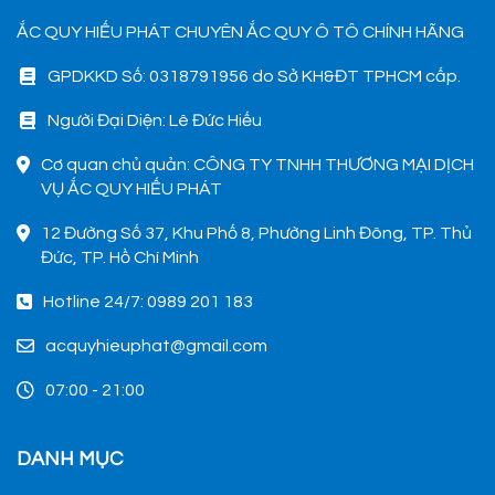
ẮC QUY HIẾU PHÁT CHUYÊN ẮC QUY Ô TÔ CHÍNH HÃNG
GPDKKD Số: 0318791956 do Sở KH&ĐT TPHCM cấp.
Người Đại Diện: Lê Đức Hiếu
Cơ quan chủ quản: CÔNG TY TNHH THƯƠNG MẠI DỊCH
VỤ ẮC QUY HIẾU PHÁT
12 Đường Số 37, Khu Phố 8, Phường Linh Đông, TP. Thủ
Đức, TP. Hồ Chí Minh
Hotline 24/7: 0989 201 183
acquyhieuphat@gmail.com
07:00 - 21:00
DANH MỤC