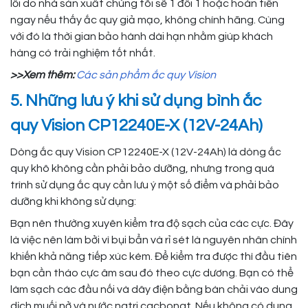
lỗi do nhà sản xuất chúng tôi sẽ 1 đổi 1 hoặc hoàn tiền
ngay nếu thấy ắc quy giả mạo, không chính hãng. Cùng
với đó là thời gian bảo hành dài hạn nhằm giúp khách
hàng có trải nghiệm tốt nhất.
>>Xem thêm:
Các sản phẩm ắc quy Vision
5. Những lưu ý khi sử dụng bình ắc
quy Vision CP12240E-X (12V-24Ah)
Dòng ắc quy Vision CP12240E-X (12V-24Ah) là dòng ắc
quy khô không cần phải bảo dưỡng, nhưng trong quá
trình sử dụng ắc quy cần lưu ý một số điểm và phải bảo
dưỡng khi không sử dụng:
Bạn nên thường xuyên kiểm tra độ sạch của các cực. Đây
là việc nên làm bởi vì bụi bẩn và rỉ sét là nguyên nhân chính
khiến khả năng tiếp xúc kém. Để kiểm tra được thì đầu tiên
bạn cần tháo cực âm sau đó theo cực dương. Bạn có thể
làm sạch các đầu nối và dây điện bằng bàn chải vào dung
dịch muối nở và nước natri cacbonat. Nếu không có dung