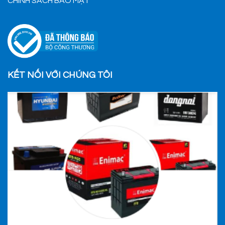
CHÍNH SÁCH BẢO MẬT
KẾT NỐI VỚI CHÚNG TÔI