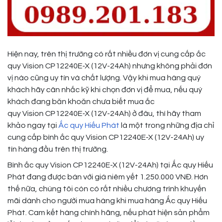
Hiện nay, trên thị trường có rất nhiều đơn vị cung cấp ắc
quy Vision CP12240E-X (12V-24Ah) nhưng không phải đơn
vị nào cũng uy tín và chất lượng. Vậy khi mua hàng quý
khách hãy cân nhắc kỹ khi chọn đơn vị để mua, nếu quý
khách đang băn khoăn chưa biết mua ắc
quy Vision CP12240E-X (12V-24Ah) ở đâu, thì hãy tham
khảo ngay tại
Ắc quy Hiếu Phát
là một trong những địa chỉ
cung cấp bình ắc quy Vision CP12240E-X (12V-24Ah) uy
tín hàng đầu trên thị trường.
Bình ắc quy Vision CP12240E-X (12V-24Ah) tại Ắc quy Hiếu
Phát đang được bán với giá niêm yết 1.250.000 VNĐ. Hơn
thế nữa, chúng tôi còn có rất nhiều chương trình khuyến
mãi dành cho người mua hàng khi mua hàng Ắc quy Hiếu
Phát. Cam kết hàng chính hãng, nếu phát hiện sản phẩm