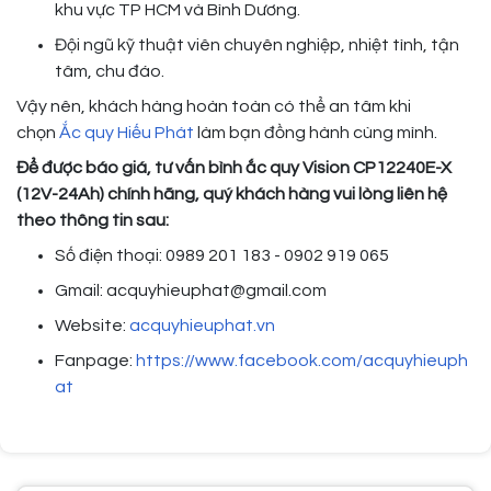
khu vực TP HCM và Bình Dương.
Đội ngũ kỹ thuật viên chuyên nghiệp, nhiệt tình, tận
tâm, chu đáo.
Vậy nên, khách hàng hoàn toàn có thể an tâm khi
chọn
Ắc quy Hiếu Phát
làm bạn đồng hành cùng mình.
Để được báo giá, tư vấn bình ắc quy Vision CP12240E-X
(12V-24Ah) chính hãng, quý khách hàng vui lòng liên hệ
theo thông tin sau:
Số điện thoại: 0989 201 183 - 0902 919 065
Gmail: acquyhieuphat@gmail.com
Website:
acquyhieuphat.vn
Fanpage:
https://www.facebook.com/acquyhieuph
at