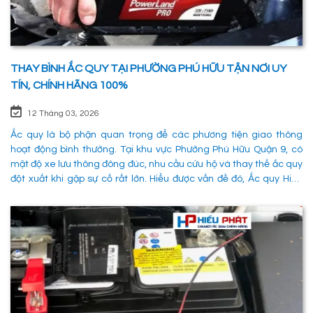
THAY BÌNH ẮC QUY TẠI PHƯỜNG PHÚ HỮU TẬN NƠI UY
TÍN, CHÍNH HÃNG 100%
12 Tháng 03, 2026
Ắc quy là bộ phận quan trọng để các phương tiện giao thông
hoạt động bình thường. Tại khu vực Phường Phú Hữu Quận 9, có
mật độ xe lưu thông đông đúc, nhu cầu cứu hộ và thay thế ắc quy
đột xuất khi gặp sự cố rất lớn. Hiểu được vấn đề đó, Ắc quy Hiếu
Phát đã và đang đáp ứng nhu cầu thay ắc quy tại Phường Phú
Hữu Quận 9 một cách nhanh chóng, chuyên nghiệp và đảm bảo
mọi hoạt động của các phương tiên giao thông không bị gián
đoạn. 1. Dịch vụ thay ắc quy tận nơi tại Phường Phú Hữu Quận 9
nhanh chóng, uy tín