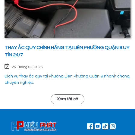
THAY ẮC QUY CHÍNH HÃNG TẠI LIÊN PHƯỜNG QUẬN 9 UY
TÍN 24/7
25 Tháng 02, 2026
Dịch vụ thay ắc quy tại Phường Liên Phường Quận 9 nhanh chóng,
chuyên nghiệp.
Xem tất cả