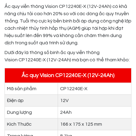
Ắc quy viễn thông Vision CP12240E-X (12V-24Ah) có khả
năng chịu tải cao hơn 20% so với các dòng ắc quy truyền
thống. Tuổi thọ cực kỳ bền bình bởi áp dụng công nghệ lớp
cách nhiệt thủy tinh hấp thụ (AGM) giúp tái hợp khi đạt
hiệu suất lên đến 99% và không cần châm thêm dung
dịch trong suốt quá trình sử dụng.
Dưới đây là thông số bình ắc quy viễn thông
Vision CP12240E-X (12V-24Ah) mà bạn có thể tham khảo:
Ắc quy Vision CP12240E-X (12V-24Ah)
Mã sản phẩm
CP12240E-X
Điện áp
12V
Dung lượng
24Ah
Kích Thước
166 x 175 x 125 mm