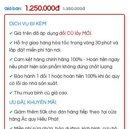
1.250.000đ
Giá bán:
1.350.000đ
DỊCH VỤ ĐI KÈM:
Giá trên đã áp dụng
đổi CŨ lấy MỚI.
✔
Hỗ trợ giao hàng hỏa tốc trong vòng 30 phút và
✔
lắp đặt miễn phí tận nơi.
Cam kết hàng chính hãng 100% - Hoàn tiền ngay
✔
nếu phát hiện sản phẩm không đúng chất lượng.
Bảo hành 1 đổi 1 hoặc hoàn tiền 100% khi ắc quy
✔
có lỗi do nhà sản xuất.
Thu mua bình cũ giá cao.
✔
ƯU ĐÃI, KHUYẾN MÃI:
Giảm thêm 50k cho đơn hàng tiếp theo tại cửa
✔
hàng Ắc quy Hiếu Phát.
Miễn phí sửa chữa, bảo dưỡng, kích bình, cứu hộ
✔