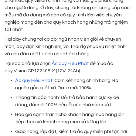
phẩm ắc quy Vision chính hãng với mức giá phải chăng
cho người dùng. Ở đây, chúng tôi không chỉ cung cấp các
mẫu mã đa dạng mà còn có quy trình làm việc chuyên
nghiệp mang đến cho quý khách hàng những trả nghiệm
tốt nhất.
Tại đây chúng tôi có đôi ngũ nhân viên giỏi về chuyên
môn, dày dặn kinh nghiệm, với thái độ phục vụ nhiệt tình
và chu đáo nhất dành cho khách hàng.
Tại sao phải lựa chọn
Ắc quy Hiếu Phát
để mua ắc
quy Vision CP12240E-X (12V-24Ah):
Ắc quy Hiếu Phát
: Cam kết hàng chính hãng. Rõ
nguồn gốc xuất xứ. Date mới 100%
Thông tin bảo hành: Đổi trả bảo hành cực kỳ dễ
dàng, đổi mới 100% nếu lỗi của nhà sản xuất.
Báo giá cạnh tranh cho khách hàng mua hàng lần
tiếp theo và khách hàng mua số lượng lớn.
Giao hàng, lắp đặt, kiểm tra ắc quy miễn phí tận nơi