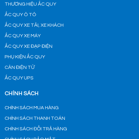
THƯƠNG HIỆU ẮC QUY
ẮC QUY Ô TÔ
ẮC QUY XE TẢI, XE KHÁCH
ẮC QUY XE MÁY
ẮC QUY XE ĐẠP ĐIỆN
PHỤ KIỆN ẮC QUY
CÂN ĐIỆN TỬ
ẮC QUY UPS
CHÍNH SÁCH
CHÍNH SÁCH MUA HÀNG
CHÍNH SÁCH THANH TOÁN
CHÍNH SÁCH ĐỔI TRẢ HÀNG