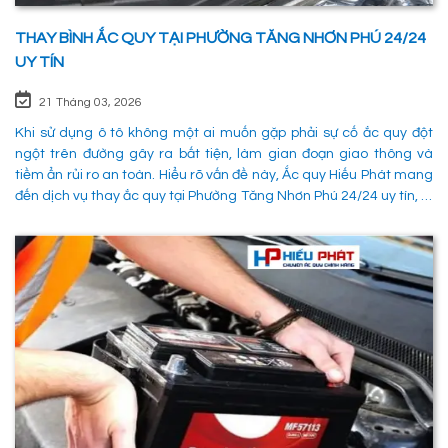
THAY BÌNH ẮC QUY TẠI PHƯỜNG TĂNG NHƠN PHÚ 24/24
UY TÍN
21 Tháng 03, 2026
Khi sử dụng ô tô không một ai muốn gặp phải sự cố ắc quy đột
ngột trên đường gây ra bất tiện, làm gian đoạn giao thông và
tiềm ẩn rủi ro an toàn. Hiểu rõ vấn đề này, Ắc quy Hiếu Phát mang
đến dịch vụ thay ắc quy tại Phường Tăng Nhơn Phú 24/24 uy tín, là
giải pháp tối ưu giúp xử lý nhanh chóng sự cố trên đường, đảm
bảo an toàn cho các phường tiện và tiết kiệm thời gian cho người
sử dụng. 1. Các phương pháp khắc phục sự cố khi ắc quy hỏng tại
Phường Tăng Nhơn Phú Quận 9 Khi xe không thể khởi động do vấn
đề về điện, có rất nhiều ng