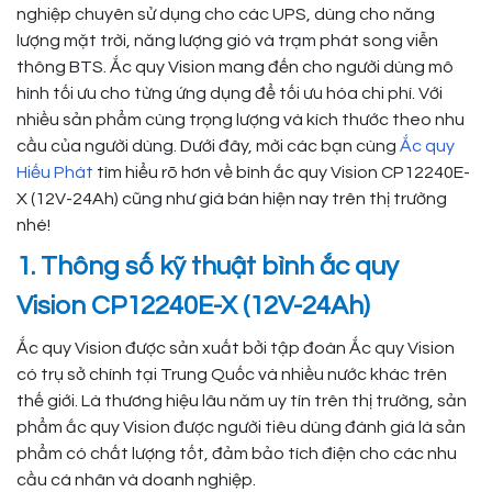
nghiệp chuyên sử dụng cho các UPS, dùng cho năng
lượng mặt trời, năng lượng gió và trạm phát song viễn
thông BTS. Ắc quy Vision mang đến cho người dùng mô
hình tối ưu cho từng ứng dụng để tối ưu hóa chi phí. Với
nhiều sản phẩm cùng trọng lượng và kích thước theo nhu
cầu của người dùng. Dưới đây, mời các bạn cùng
Ắc quy
Hiếu Phát
tìm hiểu rõ hơn về bình ắc quy Vision CP12240E-
X (12V-24Ah) cũng như giá bán hiện nay trên thị trường
nhé!
1. Thông số kỹ thuật bình ắc quy
Vision CP12240E-X (12V-24Ah)
Ắc quy Vision được sản xuất bởi tập đoàn Ắc quy Vision
có trụ sở chính tại Trung Quốc và nhiều nước khác trên
thế giới. Là thương hiệu lâu năm uy tín trên thị trường, sản
phẩm ắc quy Vision được người tiêu dùng đánh giá là sản
phẩm có chất lượng tốt, đảm bảo tích điện cho các nhu
cầu cá nhân và doanh nghiệp.