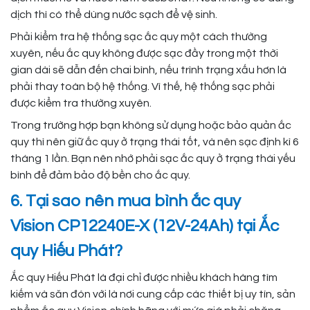
dịch thì có thể dùng nước sạch để vệ sinh.
Phải kiểm tra hệ thống sạc ắc quy một cách thường
xuyên, nếu ắc quy không được sạc đầy trong một thời
gian dài sẽ dẫn đến chai bình, nếu trình trạng xấu hơn là
phải thay toàn bộ hệ thống. Vì thế, hệ thống sạc phải
được kiểm tra thường xuyên.
Trong trường hợp bạn không sử dụng hoặc bảo quản ắc
quy thì nên giữ ắc quy ở trạng thái tốt, và nên sạc định kì 6
tháng 1 lần. Bạn nên nhớ phải sạc ắc quy ở trạng thái yếu
bình để đảm bảo độ bền cho ắc quy.
6. Tại sao nên mua bình ắc quy
Vision CP12240E-X (12V-24Ah) tại Ắc
quy Hiếu Phát?
Ắc quy Hiếu Phát là đại chỉ được nhiều khách hàng tìm
kiếm và săn đón với là nơi cung cấp các thiết bị uy tín, sản