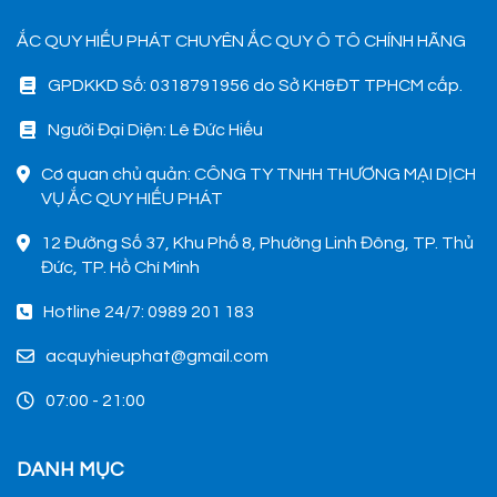
ẮC QUY HIẾU PHÁT CHUYÊN ẮC QUY Ô TÔ CHÍNH HÃNG
GPDKKD Số: 0318791956 do Sở KH&ĐT TPHCM cấp.
Người Đại Diện: Lê Đức Hiếu
Cơ quan chủ quản: CÔNG TY TNHH THƯƠNG MẠI DỊCH
VỤ ẮC QUY HIẾU PHÁT
12 Đường Số 37, Khu Phố 8, Phường Linh Đông, TP. Thủ
Đức, TP. Hồ Chí Minh
Hotline 24/7: 0989 201 183
acquyhieuphat@gmail.com
07:00 - 21:00
DANH MỤC