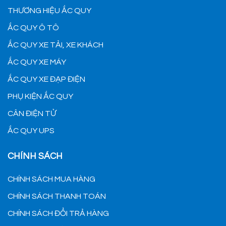
THƯƠNG HIỆU ẮC QUY
ẮC QUY Ô TÔ
ẮC QUY XE TẢI, XE KHÁCH
ẮC QUY XE MÁY
ẮC QUY XE ĐẠP ĐIỆN
PHỤ KIỆN ẮC QUY
CÂN ĐIỆN TỬ
ẮC QUY UPS
CHÍNH SÁCH
CHÍNH SÁCH MUA HÀNG
CHÍNH SÁCH THANH TOÁN
CHÍNH SÁCH ĐỔI TRẢ HÀNG