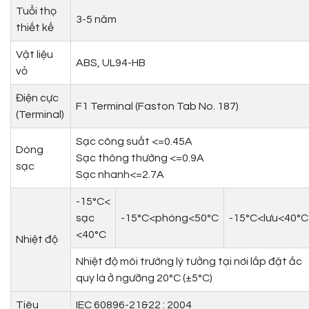
Tuổi thọ
3-5 năm
thiết kế
Vật liệu
ABS, UL94-HB
vỏ
Điện cực
F1 Terminal (Faston Tab No. 187)
(Terminal)
Sạc công suất <=0.45A
Dòng
Sạc thông thường <=0.9A
sạc
Sạc nhanh<=2.7A
-15°C<
sạc
-15°C<phóng<50°C
-15°C<lưu<40°C
<40°C
Nhiệt độ
Nhiệt độ môi trường lý tưởng tại nơi lắp đặt ắc
quy là ở ngưỡng 20°C (±5°C)
Tiêu
IEC 60896-21&22 : 2004