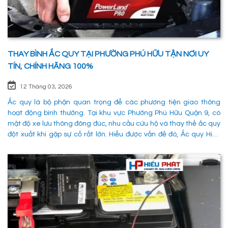
THAY BÌNH ẮC QUY TẠI PHƯỜNG PHÚ HỮU TẬN NƠI UY
TÍN, CHÍNH HÃNG 100%
12 Tháng 03, 2026
Ắc quy là bộ phận quan trọng để các phương tiện giao thông
hoạt động bình thường. Tại khu vực Phường Phú Hữu Quận 9, có
mật độ xe lưu thông đông đúc, nhu cầu cứu hộ và thay thế ắc quy
đột xuất khi gặp sự cố rất lớn. Hiểu được vấn đề đó, Ắc quy Hiếu
Phát đã và đang đáp ứng nhu cầu thay ắc quy tại Phường Phú
Hữu Quận 9 một cách nhanh chóng, chuyên nghiệp và đảm bảo
mọi hoạt động của các phương tiên giao thông không bị gián
đoạn. 1. Dịch vụ thay ắc quy tận nơi tại Phường Phú Hữu Quận 9
nhanh chóng, uy tín