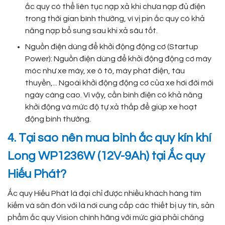
ắc quy có thể liên tục nạp xả khi chưa nạp đủ điện
trong thời gian bình thường, vì vị pin ắc quy có khả
năng nạp bổ sung sau khi xả sâu tốt.
Nguồn điện dùng để khởi động động cơ (Startup
Power): Nguồn điện dùng để khởi động động cơ máy
móc như xe máy, xe ô tô, máy phát điện, tàu
thuyền,... Ngoài khởi động động cơ của xe hơi đời mới
ngày càng cao. Vì vậy, cần bình điện có khả năng
khởi động và mức độ tự xả thấp để giúp xe hoạt
động bình thường.
4. Tại sao nên mua bình ắc quy kín khí
Long WP1236W (12V-9Ah) tại Ắc quy
Hiếu Phát?
Ắc quy Hiếu Phát là đại chỉ được nhiều khách hàng tìm
kiếm và săn đón với là nơi cung cấp các thiết bị uy tín, sản
phẩm ắc quy Vision chính hãng với mức giá phải chăng