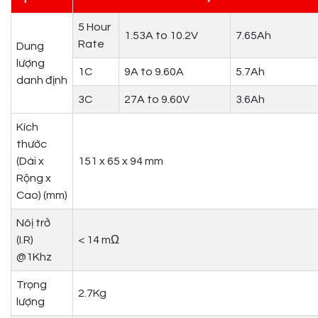
5 Hour
1.53A to 10.2V
7.65Ah
Rate
Dung
lượng
1C
9A to 9.60A
5.7Ah
danh định
3C
27A to 9.60V
3.6Ah
Kích
thước
(Dài x
151 x 65 x 94 mm
Rộng x
Cao) (mm)
Nôị trở
(I.R)
< 14 mΩ
@1Khz
Trọng
2.7Kg
lượng