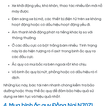
Xe khởi động yếu, khó khăn, thao tác nhiều lần mới nổ
máy được.
Đèn sáng xe bị mờ, các thiết bị điện tử trên xe không
hoạt động hoặc có dấu hiệu hoạt động yếu đi.
Âm thanh khởi động phát ra tiếng khác lạ so với
thông thường.
Ở các đầu cực có bột trắng bám nhiều. Tình trạng
này là do hiện tượng rò rỉ axit trong bình ắc quy ra
các đầu cực.
Ắc quy có mùi bốc ra bên ngoài rất khó chịu.
Vỏ bình ắc quy bị nứt, phồng hoặc có dấu hiệu rò rỉ
dịch.
Những lúc này, bác tài nên nhanh chóng kiểm tra bảo
dưỡng hoặc thay thế ắc quy để đảm bảo hiệu quả sử
dụng xe liên tục và hiệu quả nhất.
4. Mua bình ắc quy Đồng Nai N70ZL