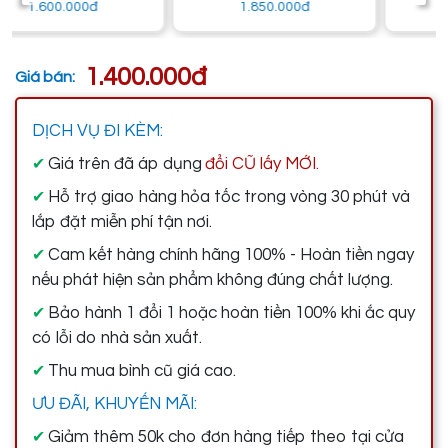
1.850.000đ
1.600.000đ
1.400.000đ
Giá bán:
DỊCH VỤ ĐI KÈM:
Giá trên đã áp dụng
đổi CŨ lấy MỚI.
✔
Hỗ trợ giao hàng hỏa tốc trong vòng 30 phút và
✔
lắp đặt miễn phí tận nơi.
Cam kết hàng chính hãng 100% - Hoàn tiền ngay
✔
nếu phát hiện sản phẩm không đúng chất lượng.
Bảo hành 1 đổi 1 hoặc hoàn tiền 100% khi ắc quy
✔
có lỗi do nhà sản xuất.
Thu mua bình cũ giá cao.
✔
ƯU ĐÃI, KHUYẾN MÃI:
Giảm thêm 50k cho đơn hàng tiếp theo tại cửa
✔