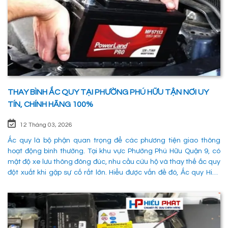
THAY BÌNH ẮC QUY TẠI PHƯỜNG PHÚ HỮU TẬN NƠI UY
TÍN, CHÍNH HÃNG 100%
12 Tháng 03, 2026
Ắc quy là bộ phận quan trọng để các phương tiện giao thông
hoạt động bình thường. Tại khu vực Phường Phú Hữu Quận 9, có
mật độ xe lưu thông đông đúc, nhu cầu cứu hộ và thay thế ắc quy
đột xuất khi gặp sự cố rất lớn. Hiểu được vấn đề đó, Ắc quy Hiếu
Phát đã và đang đáp ứng nhu cầu thay ắc quy tại Phường Phú
Hữu Quận 9 một cách nhanh chóng, chuyên nghiệp và đảm bảo
mọi hoạt động của các phương tiên giao thông không bị gián
đoạn. 1. Dịch vụ thay ắc quy tận nơi tại Phường Phú Hữu Quận 9
nhanh chóng, uy tín