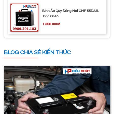
Bình Ắc Quy Đồng Nai CMF 55D23L
12V-60Ah
1.350.000đ
BLOG CHIA SẺ KIẾN THỨC