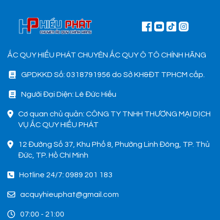
ẮC QUY HIẾU PHÁT CHUYÊN ẮC QUY Ô TÔ CHÍNH HÃNG
GPDKKD Số: 0318791956 do Sở KH&ĐT TPHCM cấp.
Người Đại Diện: Lê Đức Hiếu
Cơ quan chủ quản: CÔNG TY TNHH THƯƠNG MẠI DỊCH
VỤ ẮC QUY HIẾU PHÁT
12 Đường Số 37, Khu Phố 8, Phường Linh Đông, TP. Thủ
Đức, TP. Hồ Chí Minh
Hotline 24/7: 0989 201 183
acquyhieuphat@gmail.com
07:00 - 21:00