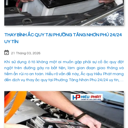
THAY BÌNH ẮC QUY TẠI PHƯỜNG TĂNG NHƠN PHÚ 24/24
UY TÍN
21 Tháng 03, 2026
Khi sử dụng ô tô không một ai muốn gặp phải sự cố ắc quy đột
ngột trên đường gây ra bất tiện, làm gian đoạn giao thông và
tiềm ẩn rủi ro an toàn. Hiểu rõ vấn đề này, Ắc quy Hiếu Phát mang
đến dịch vụ thay ắc quy tại Phường Tăng Nhơn Phú 24/24 uy tín, là
giải pháp tối ưu giúp xử lý nhanh chóng sự cố trên đường, đảm
bảo an toàn cho các phường tiện và tiết kiệm thời gian cho người
sử dụng. 1. Các phương pháp khắc phục sự cố khi ắc quy hỏng tại
Phường Tăng Nhơn Phú Quận 9 Khi xe không thể khởi động do vấn
đề về điện, có rất nhiều ng