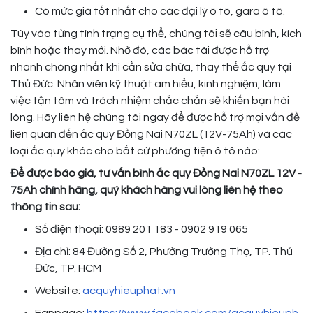
Có mức giá tốt nhất cho các đại lý ô tô, gara ô tô.
Tùy vào từng tình trạng cụ thể, chúng tôi sẽ câu bình, kích
bình hoặc thay mới. Nhờ đó, các bác tài được hỗ trợ
nhanh chóng nhất khi cần sửa chữa, thay thế ắc quy tại
Thủ Đức. Nhân viên kỹ thuật am hiểu, kinh nghiệm, làm
việc tận tâm và trách nhiệm chắc chắn sẽ khiến bạn hài
lòng. Hãy liên hệ chúng tôi ngay để được hỗ trợ mọi vấn đề
liên quan đến ắc quy Đồng Nai N70ZL (12V-75Ah) và các
loại ắc quy khác cho bất cứ phương tiện ô tô nào:
Để được báo giá, tư vấn bình ắc quy Đồng Nai N70ZL 12V -
75Ah chính hãng, quý khách hàng vui lòng liên hệ theo
thông tin sau:
Số điện thoại: 0989 201 183 - 0902 919 065
Địa chỉ: 84 Đường Số 2, Phường Trường Thọ, TP. Thủ
Đức, TP. HCM
Website:
acquyhieuphat.vn
Fanpage:
https://www.facebook.com/acquyhieuph