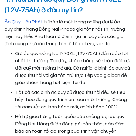
(12V-75Ah) ở đâu uy tín?
Ắc Quy Hiếu Phát
tự hào là một trong những đại lý ắc
quy chính hãng Đồng Nai Pinaco giá tốt nhất thị trường
hiện nay. Hiếu Phát luôn là điểm tựa tin cậy của các gia
đình cũng như các trung tâm ô tô dịch vụ, vận tải:
Giá ắc quy Đồng Nai N70ZL (12V-75Ah) đảm bảo tốt
nhất thị trường. Tại đây, khách hàng sẽ nhận được ưu
đãi quỹ môi trường trợ giá. Có nghĩa là bình ắc quy cũ
được thu hồi với giá tốt, trừ trực tiếp vào giá bán để
giúp khách hàng tiết kiệm tối đa.
Tất cả các bình ắc quy cũ được thu hồi đều sẽ tiêu
hủy theo đúng quy trình an toàn môi trường. Chúng
tôi cam kết chỉ bán hàng mới, chính hãng 100%.
Hỗ trợ giao hàng toàn quốc các chủng loại ắc quy
Đồng Nai. Hàng được đóng gói cẩn thận, bảo đảm
bảo an toàn tối đa trong quá trình vận chuyển.