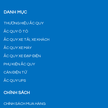
DANH MỤC
THƯƠNG HIỆU ẮC QUY
ẮC QUY Ô TÔ
ẮC QUY XE TẢI, XE KHÁCH
ẮC QUY XE MÁY
ẮC QUY XE ĐẠP ĐIỆN
PHỤ KIỆN ẮC QUY
CÂN ĐIỆN TỬ
ẮC QUY UPS
CHÍNH SÁCH
CHÍNH SÁCH MUA HÀNG