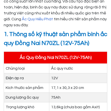
có công suất lớn nhất của hãng. Với cấu tạo đặc biệt an
toàn, hiện đại, bình ắc quy này được sử dụng rộng rãi ở thị
trường Việt cũng như xuất khẩu đi nhiều quốc gia trên thế
giới. Cùng
Ắc Quy Hiếu Phát
tìm hiểu chi tiết sản phẩm này
ngay sau đây.
1. Thông số kỹ thuật sản phẩm bình ắc
quy Đồng Nai N70ZL (12V-75Ah)
Ắc Quy Đồng Nai N70ZL (12V-75Ah)
Chủng loại
Ắc quy nước
Điện áp ra
12V
Kích thước sản phẩm
17,1 x 30,3 x 20 cm
Dung lượng ắc quy
75Ah
Trọng lượng khô
13,6kg (chưa bao gồm Axit)