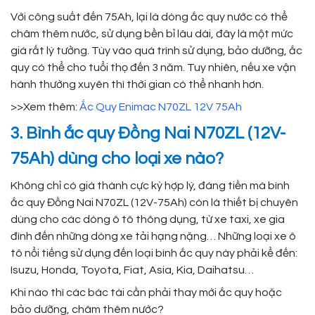
Với công suất đến 75Ah, lại là dòng ắc quy nước có thể
châm thêm nước, sử dụng bền bỉ lâu dài, đây là một mức
giá rất lý tưởng. Tùy vào quá trình sử dụng, bảo dưỡng, ắc
quy có thể cho tuổi thọ đến 3 năm. Tuy nhiên, nếu xe vận
hành thường xuyên thì thời gian có thể nhanh hơn.
>>Xem thêm:
Ắc Quy Enimac N70ZL 12V 75Ah
3. Bình ắc quy Đồng Nai N70ZL (12V-
75Ah) dùng cho loại xe nào?
Không chỉ có giá thành cực kỳ hợp lý, đáng tiền mà bình
ắc quy Đồng Nai N70ZL (12V-75Ah) còn là thiết bị chuyên
dùng cho các dòng ô tô thông dụng, từ xe taxi, xe gia
đình đến những dòng xe tải hạng nặng… Những loại xe ô
tô nổi tiếng sử dụng đến loại bình ắc quy này phải kể đến:
Isuzu, Honda, Toyota, Fiat, Asia, Kia, Daihatsu…
Khi nào thì các bác tài cần phải thay mới ắc quy hoặc
bảo dưỡng, châm thêm nước?