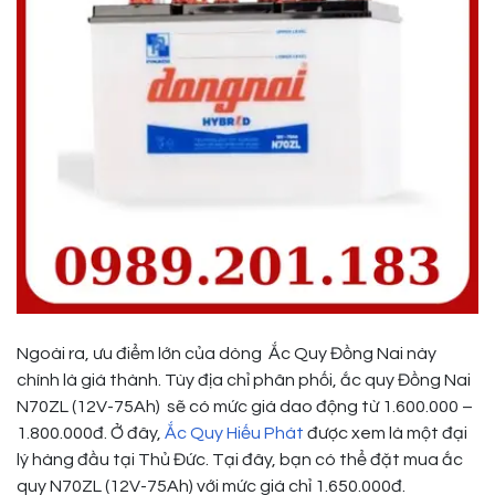
Ngoài ra, ưu điểm lớn của dòng Ắc Quy Đồng Nai này
chính là giá thành. Tùy địa chỉ phân phối, ắc quy Đồng Nai
N70ZL (12V-75Ah) sẽ có mức giá dao động từ 1.600.000 –
1.800.000đ. Ở đây,
Ắc Quy Hiếu Phát
được xem là một đại
lý hàng đầu tại Thủ Đức. Tại đây, bạn có thể đặt mua ắc
quy N70ZL (12V-75Ah) với mức giá chỉ 1.650.000đ.