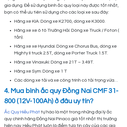
gia dụng. Để sử dụng bình ắc quy loại này được tốt nhất,
bạn có thể ưu tiên sử dụng cho các loại xe sau đây:
Hãng xe KIA: Dòng xe K2700, dòng xe K3000.
Hãng xe xe ô tô Trường Hải: Dòng xe Truck / Foton (
tấn).
Hãng xe xe Hyundai: Dòng xe Chorus Bus, dòng xe
Mighty II truck 2.5T, dòng xe Porter Truck 1.5T.
Hãng xe Vinaxuki: Dòng xe 21T – 3.49T.
Hãng xe Sym: Dòng xe 1 T
Các dòng xe tải và xe công trình có tải trọng vừa…
4. Mua bình ắc quy Đồng Nai CMF 31-
800 (12V-100Ah) ở đâu uy tín?
Ắc Quy Hiếu Phát
tự hào là một trong những đại lý ắc
quy chính hãng Đồng Nai Pinaco giá tốt nhất thị trường
hiện nay. Hiếu Phát luôn là điểm tựa tin cậy của các gia