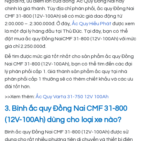
Ngoài ra, ưu điểm lớn của dòng Ắc Quy Đồng Nai này
chính là giá thành. Tùy địa chỉ phân phối, ắc quy Đồng Nai
CMF 31-800 (12V-100Ah) sẽ có mức giá dao động từ
2.00.000 – .2.300.000đ. Ở đây,
Ắc Quy Hiếu Phát
được xem
là một đại lý hàng đầu tại Thủ Đức. Tại đây, bạn có thể
đặt mua ắc quy Đồng NaiCMF 31-800 (12V-100Ah) với mức
giá chỉ 2.250.000đ.
Để tìm được mức giá tốt nhất cho sản phẩm ắc quy Đồng
Nai CMF 31-800 (12V-100Ah), bạn có thể tìm đến các đại
lý phân phối cấp 1. Giá thành sản phẩm ắc quy tại nhà
phân phối cấp 1 thường sẽ có thêm chiết khấu và các ưu
đãi tốt hơn.
>>Xem thêm:
Ắc Quy Varta 31-750 12V 100Ah
3. Bình ắc quy Đồng Nai CMF 31-800
(12V-100Ah) dùng cho loại xe nào?
Bình ắc quy Đồng Nai CMF 31-800 (12V-100Ah) được sử
dụng cho rất nhiều phương tiện di chuyển và thiết bị điện