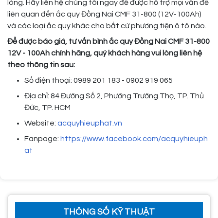
lòng. Hãy liên hệ chúng tôi ngay để được hỗ trợ mọi vấn đề
liên quan đến ắc quy Đồng Nai CMF 31-800 (12V-100Ah)
và các loại ắc quy khác cho bất cứ phương tiện ô tô nào.
Để được báo giá, tư vấn bình ắc quy Đồng Nai CMF 31-800
12V - 100Ah chính hãng, quý khách hàng vui lòng liên hệ
theo thông tin sau:
Số điện thoại: 0989 201 183 - 0902 919 065
Địa chỉ: 84 Đường Số 2, Phường Trường Thọ, TP. Thủ
Đức, TP. HCM
Website:
acquyhieuphat.vn
Fanpage:
https://www.facebook.com/acquyhieuph
at
THÔNG SỐ KỸ THUẬT