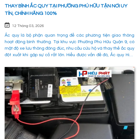
THAY BÌNH ẮC QUY TẠI PHƯỜNG PHÚ HỮU TẬN NƠI UY
TÍN, CHÍNH HÃNG 100%
12 Tháng 03, 2026
Ắc quy là bộ phận quan trọng để các phương tiện giao thông
hoạt động bình thường. Tại khu vực Phường Phú Hữu Quận 9, có
mật độ xe lưu thông đông đúc, nhu cầu cứu hộ và thay thế ắc quy
đột xuất khi gặp sự cố rất lớn. Hiểu được vấn đề đó, Ắc quy Hiếu
Phát đã và đang đáp ứng nhu cầu thay ắc quy tại Phường Phú
Hữu Quận 9 một cách nhanh chóng, chuyên nghiệp và đảm bảo
mọi hoạt động của các phương tiên giao thông không bị gián
đoạn. 1. Dịch vụ thay ắc quy tận nơi tại Phường Phú Hữu Quận 9
nhanh chóng, uy tín