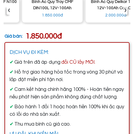
Bình Ắc Quy Troy CMF
Bình Ắc Quy Delkor 1111K
‹
›
DIN100L 12V-100Ah
12V-100Ah Cọc Chì
1.850.000đ
2.000.000đ
1.850.000đ
Giá bán:
DỊCH VỤ ĐI KÈM:
Giá trên đã áp dụng
đổi CŨ lấy MỚI.
✔
Hỗ trợ giao hàng hỏa tốc trong vòng 30 phút và
✔
lắp đặt miễn phí tận nơi.
Cam kết hàng chính hãng 100% - Hoàn tiền ngay
✔
nếu phát hiện sản phẩm không đúng chất lượng.
Bảo hành 1 đổi 1 hoặc hoàn tiền 100% khi ắc quy
✔
có lỗi do nhà sản xuất.
Thu mua bình cũ giá cao.
✔
ƯU ĐÃI, KHUYẾN MÃI: