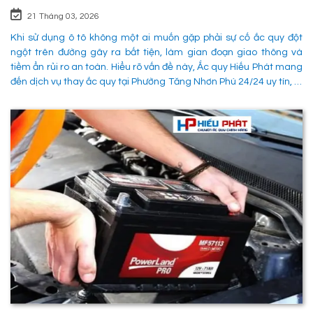
21 Tháng 03, 2026
Khi sử dụng ô tô không một ai muốn gặp phải sự cố ắc quy đột
ngột trên đường gây ra bất tiện, làm gian đoạn giao thông và
tiềm ẩn rủi ro an toàn. Hiểu rõ vấn đề này, Ắc quy Hiếu Phát mang
đến dịch vụ thay ắc quy tại Phường Tăng Nhơn Phú 24/24 uy tín, là
giải pháp tối ưu giúp xử lý nhanh chóng sự cố trên đường, đảm
bảo an toàn cho các phường tiện và tiết kiệm thời gian cho người
sử dụng. 1. Các phương pháp khắc phục sự cố khi ắc quy hỏng tại
Phường Tăng Nhơn Phú Quận 9 Khi xe không thể khởi động do vấn
đề về điện, có rất nhiều ng