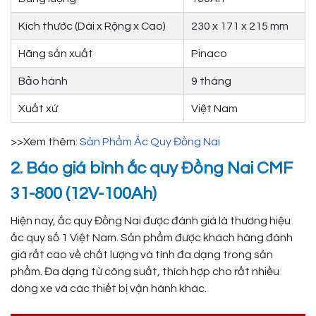
Kích thước (Dài x Rộng x Cao)
230 x 171 x 215 mm
Hãng sản xuất
Pinaco
Bảo hành
9 tháng
Xuất xứ
Việt Nam
>>Xem thêm:
Sản Phẩm Ắc Quy Đồng Nai
2. Báo giá bình ắc quy Đồng Nai CMF
31-800 (12V-100Ah)
Hiện nay, ắc quy Đồng Nai được đánh giá là thương hiệu
ắc quy số 1 Việt Nam. Sản phẩm được khách hàng đánh
giá rất cao về chất lượng và tính đa dạng trong sản
phẩm. Đa dạng từ công suất, thích hợp cho rất nhiều
dòng xe và các thiết bị vận hành khác.