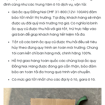
đình cũng như các trung tâm ô tô dịch vụ, vận tải:
Giá ắc quy Đồng Nai CMF 31-800 (12V-100Ah) đảm
bảo tốt nhất thị trường. Tại đây, khách hàng sẽ nhận
được ưu đãi quỹ môi trường trợ giá. Có nghĩa là bình
ắc quy cũ được thu hồi với giá tốt, trừ trực tiếp vào
giá bán để giúp khách hàng tiết kiệm tối đa.
Tất cả các bình ắc quy cũ được thu hồi đều sẽ tiêu
hủy theo đúng quy trình an toàn môi trường. Chúng
tôi cam kết chỉ bán hàng mới, chính hãng 100%.
Hỗ trợ giao hàng toàn quốc các chủng loại ắc quy
Đồng Nai. Hàng được đóng gói cẩn thận, bảo đảm
bảo an toàn tối đa trong quá trình vận chuyển.
Có mức giá tốt nhất cho các đại lý ô tô, gara ô tô.