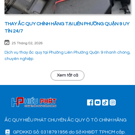
THAY ẮC QUY CHÍNH HÃNG TẠI LIÊN PHƯỜNG QUẬN 9 UY
TÍN 24/7
25 Tháng 02, 2026
Dịch vụ thay ắc quy tại Phường Liên Phường Quận 9 nhanh chóng,
chuyên nghiệp.
Xem tất cả
ẮC QUY HIẾU PHÁT CHUYÊN ẮC QUY Ô TÔ CHÍNH HÃNG
GPDKKD Số: 0318791956 do Sở KH&ĐT TPHCM cấp.