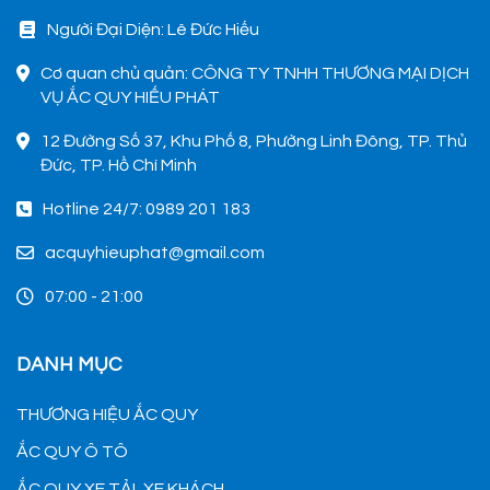
phương tiên giao thông không
Người Đại Diện: Lê Đức Hiếu
bị gián đoạn. 1. Dịch vụ thay
1
ắc quy tận nơi tại Phường Phú
Cơ quan chủ quản: CÔNG TY TNHH THƯƠNG MẠI DỊCH
Hữu Quận 9 nhanh chóng, uy
VỤ ẮC QUY HIẾU PHÁT
tín
12 Đường Số 37, Khu Phố 8, Phường Linh Đông, TP. Thủ
Đức, TP. Hồ Chí Minh
Hotline 24/7: 0989 201 183
acquyhieuphat@gmail.com
07:00 - 21:00
DANH MỤC
THƯƠNG HIỆU ẮC QUY
ẮC QUY Ô TÔ
ẮC QUY XE TẢI, XE KHÁCH