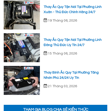
Thay Ắc Quy Tận Nơi Tại Phường Linh
Xuân - Thủ Đức Chính Hãng 24/7
19 Tháng 06, 2026
Thay Ắc Quy Tận Nơi Tại Phường Linh
Đông Thủ Đức Uy Tín 24/7
15 Tháng 06, 2026
Thay Bình Ắc Quy Tại Phường Tăng
Nhơn Phú 24/24 Uy Tín
21 Tháng 03, 2026
THAM GIA BLOG CHIA SẺ KIẾN THỨC