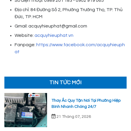
Số điện thoại: 0989 201 183 - 0902 919 065
Địa chỉ: 84 Đường Số 2, Phường Trường Thọ, TP. Thủ
Đức, TP. HCM
Gmail: acquyhieuphat@gmail.com
Website:
acquyhieuphat.vn
Fanpage:
https://www.facebook.com/acquyhieuph
at
TIN TỨC MỚI
Thay Ắc Quy Tận Nơi Tại Phường Hiệp
Bình Nhanh Chóng 24/7
21 Tháng 07, 2026