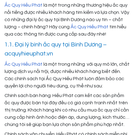
Ắc Quy Hiếu Phát
là một trong những thương hiệu ắc quy
nổi tiếng được nhiều khách hàng tìm kiếm và lựa chọn. Vậy
có những đại lý ắc quy tại Bình Dương nào uy tín – chất
lượng – chính hãng? Hãy cùng
Ắc Quy Hiếu Phát
tìm hiểu
qua các thông tin được cung cấp sau đây nhé!
1.1. Đại lý bình ắc quy tại Bình Dương –
acquyhieuphat.vn
Ắc Quy Hiếu Phát
là một trong những với quy mô lớn, chất
lượng dịch vụ nổi trội, được nhiều khách hàng biết đến.
Các chính sách tại Ắc Quy Hiếu Phát luôn đảm bảo các
quyền lợi cho người tiêu dùng, cụ thể như sau:
Chính sách bán hàng: Hiếu Phát cam kết các sản phẩm
ắc quy được bán tại đây đều có giá cạnh tranh nhất trên
thị trường. Khách hàng khi có nhu cầu mua ắc quy chỉ cần
cung cấp hình ảnh hoặc điện áp, dung lượng, kích thước…
chúng tôi sẽ giúp bạn lựa chọn sản phẩm phù hợp nhất.
Chính sách vận chuyển: Hiếu Phát có chính sách miễn phí