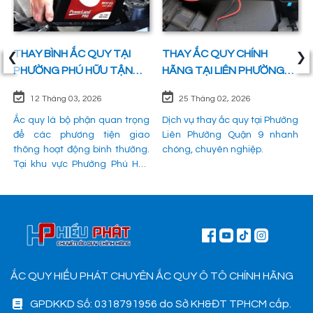
‹
›
THAY BÌNH ẮC QUY TẠI
THAY ẮC QUY CHÍNH
PHƯỜNG PHÚ HỮU TẬN
HÃNG TẠI LIÊN PHƯỜNG
NƠI UY TÍN, CHÍNH HÃNG
QUẬN 9 UY TÍN 24/7
12 Tháng 03, 2026
25 Tháng 02, 2026
100%
Ắc quy là bộ phận quan trọng
Dịch vụ thay ắc quy tại Phường
để các phương tiện giao
Liên Phường Quận 9 nhanh
thông hoạt động bình thường.
chóng, chuyên nghiệp.
Tại khu vực Phường Phú Hữu
Quận 9, có mật độ xe lưu
thông đông đúc, nhu cầu cứu
hộ và thay thế ắc quy đột xuất
khi gặp sự cố rất lớn. Hiểu được
vấn đề đó, Ắc quy Hiếu Phát đã
và đang đáp ứng nhu cầu thay
ắc quy tại Phường Phú Hữu
ẮC QUY HIẾU PHÁT CHUYÊN ẮC QUY Ô TÔ CHÍNH HÃNG
Quận 9 một cách nhanh
chóng, chuyên nghiệp và đảm
GPDKKD Số: 0318791956 do Sở KH&ĐT TPHCM cấp.
bảo mọi hoạt động của các