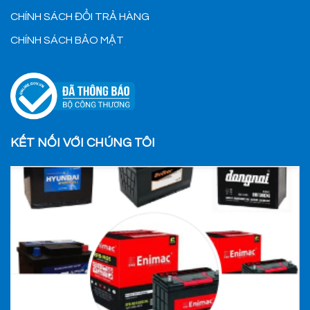
CHÍNH SÁCH ĐỔI TRẢ HÀNG
CHÍNH SÁCH BẢO MẬT
KẾT NỐI VỚI CHÚNG TÔI