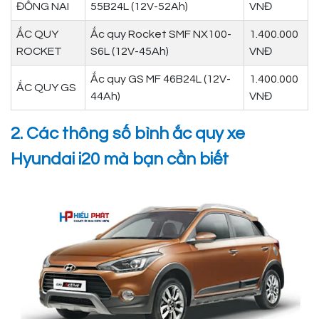
ĐỒNG NAI
55B24L (12V-52Ah)
VNĐ
ẮC QUY
Ắc quy Rocket SMF NX100-
1.400.000
ROCKET
S6L (12V-45Ah)
VNĐ
Ắc quy GS MF 46B24L (12V-
1.400.000
ẮC QUY GS
44Ah)
VNĐ
2. Các thông số bình ắc quy xe
Hyundai i20 mà bạn cần biết