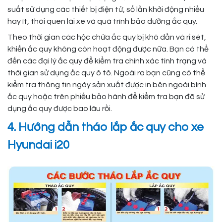
suất sử dụng các thiết bị điện tử, số lần khởi động nhiều
hay ít, thói quen lái xe và quá trình bảo dưỡng ắc quy.
Theo thời gian các hộc chứa ắc quy bị khô dần và rỉ sét,
khiến ắc quy không còn hoạt động được nữa. Bạn có thể
đến các đại lý ắc quy để kiểm tra chính xác tình trạng và
thời gian sử dụng ắc quy ô tô. Ngoài ra bạn cũng có thể
kiểm tra thông tin ngày sản xuất được in bên ngoài bình
ắc quy hoặc trên phiếu bảo hành để kiểm tra bạn đã sử
dụng ắc quy được bao lâu rồi.
4. Hướng dẫn tháo lắp ắc quy cho xe
Hyundai i20