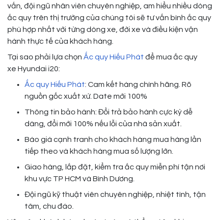
vấn, đội ngũ nhân viên chuyên nghiệp, am hiểu nhiều dòng
ắc quy trên thị trường của chúng tôi sẽ tư vấn bình ắc quy
phù hợp nhất với từng dòng xe, đời xe và điều kiện vận
hành thực tế của khách hàng.
Tại sao phải lựa chọn
Ắc quy Hiếu Phát
để mua ắc quy
xe Hyundai i20:
Ắc quy Hiếu Phát
: Cam kết hàng chính hãng. Rõ
nguồn gốc xuất xứ. Date mới 100%
Thông tin bảo hành: Đổi trả bảo hành cực kỳ dễ
dàng, đổi mới 100% nếu lỗi của nhà sản xuất.
Báo giá cạnh tranh cho khách hàng mua hàng lần
tiếp theo và khách hàng mua số lượng lớn.
Giao hàng, lắp đặt, kiểm tra ắc quy miễn phí tận nơi
khu vực TP HCM và Bình Dương.
Đội ngũ kỹ thuật viên chuyên nghiệp, nhiệt tình, tận
tâm, chu đáo.