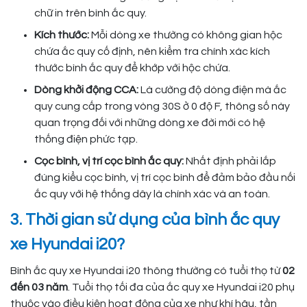
chữ in trên bình ắc quy.
Kích thước:
Mỗi dòng xe thường có không gian hộc
chứa ắc quy cố định, nên kiểm tra chính xác kích
thước bình ắc quy để khớp với hộc chứa.
Dòng khởi động CCA:
Là cường độ dòng điện mà ắc
quy cung cấp trong vòng 30S ở 0 độ F, thông số này
quan trọng đối với những dòng xe đời mới có hệ
thống điện phức tạp.
Cọc bình, vị trí cọc bình ắc quy:
Nhất định phải lắp
đúng kiểu cọc bình, vị trí cọc bình để đảm bảo đầu nối
ắc quy với hệ thống dây là chính xác và an toàn.
3. Thời gian sử dụng của bình ắc quy
xe Hyundai i20?
Bình ắc quy xe Hyundai i20 thông thường có tuổi thọ từ
02
đến 03 năm
. Tuổi thọ tối đa của ắc quy xe Hyundai i20 phụ
thuộc vào điều kiện hoạt động của xe như khí hâu, tần