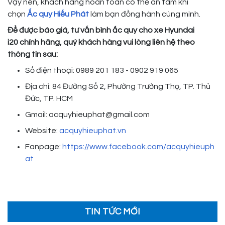
Vậy nên, khách hàng hoàn toàn có thể an tâm khi
chọn
Ắc quy Hiếu Phát
làm bạn đồng hành cùng mình.
Để được báo giá, tư vấn bình ắc quy cho xe Hyundai
i20 chính hãng, quý khách hàng vui lòng liên hệ theo
thông tin sau:
Số điện thoại: 0989 201 183 - 0902 919 065
Địa chỉ: 84 Đường Số 2, Phường Trường Thọ, TP. Thủ
Đức, TP. HCM
Gmail: acquyhieuphat@gmail.com
Website:
acquyhieuphat.vn
Fanpage:
https://www.facebook.com/acquyhieuph
at
TIN TỨC MỚI