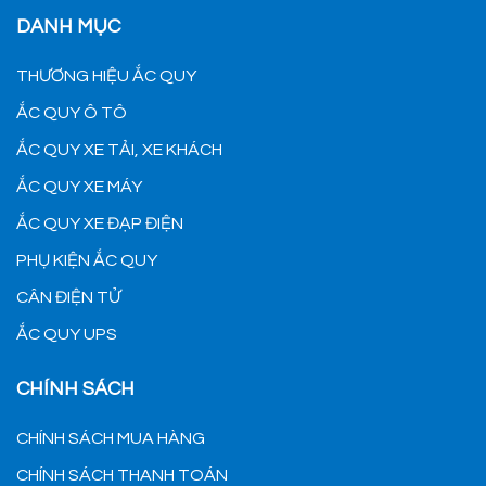
DANH MỤC
THƯƠNG HIỆU ẮC QUY
ẮC QUY Ô TÔ
ẮC QUY XE TẢI, XE KHÁCH
ẮC QUY XE MÁY
ẮC QUY XE ĐẠP ĐIỆN
PHỤ KIỆN ẮC QUY
CÂN ĐIỆN TỬ
ẮC QUY UPS
CHÍNH SÁCH
CHÍNH SÁCH MUA HÀNG
CHÍNH SÁCH THANH TOÁN