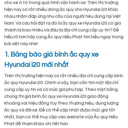
cho xe ô tô trong quá trình vận hành xe. Trên thị trường
hiện nay có rất nhiều dòng ắc quy cho Hyundai i20 khác
nhau nhằm đáp ứng nhu cầu của người tiêu dùng tại Việt
Nam. Và câu hỏi đặt ra đó là ắc quy xe Hyundai i20 có giá
thành là bao nhiêu và đâu là địa chỉ cung cấp uy tín? Để
hiểu rõ hơn hãy cùng Ắc quy Hiếu Phát tìm hiểu ngay trong
bài viết này nhé!
1. Bảng báo giá bình ắc quy xe
Hyundai i20 mới nhất
Trên thị trường hiện nay có rất nhiều địa chỉ cung cấp bình
ắc quy Hyundai i20. Chính vì vậy, bạn cần tìm một địa chỉ
cung cấp uy tín và có mức giá phù hợp. Theo mặt bằng
chung thì giá bình ắc quy xe Hyundai i20 giao động
khoảng vài triệu đồng tùy theo thương hiệu, dung lượng
ắc quy và đời xe. Để có thể cập nhật được mức giá tốt
nhất, bạn có thể truy cập vào website của Ắc quy Hiếu
Phát để tham khảo chi tiết hơn.