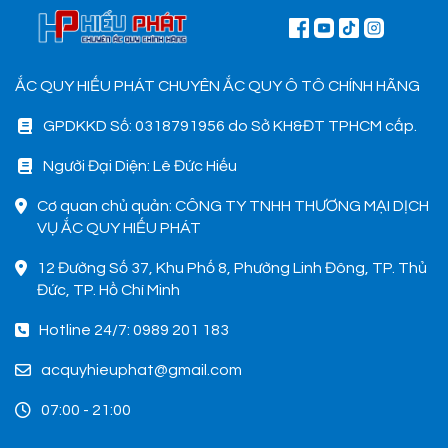
khi gặp sự cố rất lớn. Hiểu được
vấn đề đó, Ắc quy Hiếu Phát đã
và đang đáp ứng nhu cầu thay
ắc quy tại Phường Phú Hữu
ẮC QUY HIẾU PHÁT CHUYÊN ẮC QUY Ô TÔ CHÍNH HÃNG
Quận 9 một cách nhanh
chóng, chuyên nghiệp và đảm
GPDKKD Số: 0318791956 do Sở KH&ĐT TPHCM cấp.
bảo mọi hoạt động của các
phương tiên giao thông không
Người Đại Diện: Lê Đức Hiếu
bị gián đoạn. 1. Dịch vụ thay
1
ắc quy tận nơi tại Phường Phú
Cơ quan chủ quản: CÔNG TY TNHH THƯƠNG MẠI DỊCH
Hữu Quận 9 nhanh chóng, uy
VỤ ẮC QUY HIẾU PHÁT
tín
12 Đường Số 37, Khu Phố 8, Phường Linh Đông, TP. Thủ
Đức, TP. Hồ Chí Minh
Hotline 24/7: 0989 201 183
acquyhieuphat@gmail.com
07:00 - 21:00