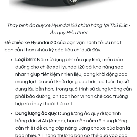
Thay bình ắc quy xe Hyundai i20 chính hãng tại Thủ Đức -
Ắc quy Hiếu Phát
Để chiếc xe Hyundai i20 của bạn vận hành tối ưu nhất,
bạn cần tham khảo kỹ các tiêu chí dưới đây:
Loại bình:
Nên sử dụng bình ắc quy khô, miễn bảo
dưỡng cho chiếc xe Hyundai i20 bởi khả năng sạc
nhanh giúp tiết kiệm nhiên liệu, dòng khởi động cao
mang lại hiệu xuất khởi động cao hơn, có tuổi thọ sử
dụng lâu bền hơn, trong quá trình sử dụng không cần
phải bảo dưỡng, an toàn hơn vì hạn chế các trường
hợp rò rỉ hay thoát hơi axit.
Dung lượng ắc quy:
Dung lượng ắc quy được tính
bằng đơn vị Ah (Ampe), bạn cần nắm rõ dung lượng
cần thiết để cung cấp năng lượng cho xe của bạn là
bao nhiêu? Thông thường bạn có thể dựa vào các