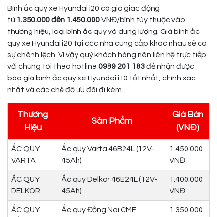
Bình ắc quy xe Hyundai i20 có giá giao động
từ
1.350.000 đến 1.450.000
VNĐ/bình tùy thuộc vào
thương hiệu, loại bình ắc quy và dung lượng. Giá bình ắc
quy xe Hyundai i20 tại các nhà cung cấp khác nhau sẽ có
sự chênh lệch. Vì vậy quý khách hàng nên liên hệ trực tiếp
với chúng tôi theo hotline
0989 201 183
để nhận được
báo giá bình ắc quy xe Hyundai i10 tốt nhất, chính xác
nhất và các chế độ ưu đãi đi kèm.
Thương
Giá Bán
Sản Phẩm
Hiệu
(VNĐ)
ẮC QUY
Ắc quy Varta 46B24L (12V-
1.450.000
VARTA
45Ah)
VNĐ
ẮC QUY
Ắc quy Delkor 46B24L (12V-
1.400.000
DELKOR
45Ah)
VNĐ
ẮC QUY
Ắc quy Đồng Nai CMF
1.350.000