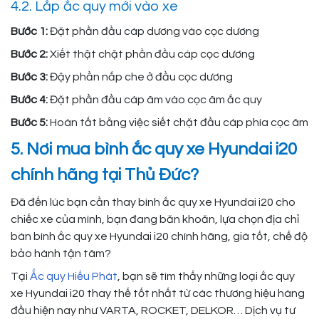
4.2. Lắp ắc quy mới vào xe
Bước 1:
Đặt phần đầu cáp dương vào cọc dương
Bước 2:
Xiết thật chặt phần đầu cáp cọc dương
Bước 3:
Đậy phần nắp che ở đầu cọc dương
Bước 4:
Đặt phần đầu cáp âm vào cọc âm ắc quy
Bước 5:
Hoàn tất bằng việc siết chặt đầu cáp phía cọc âm
5. Nơi mua bình ắc quy xe Hyundai i20
chính hãng tại Thủ Đức?
Đã đến lúc bạn cần thay bình ắc quy xe Hyundai i20 cho
chiếc xe của mình, bạn đang băn khoăn, lựa chọn địa chỉ
bán bình ắc quy xe Hyundai i20 chính hãng, giá tốt, chế độ
bảo hành tận tâm?
Tại
Ắc quy Hiếu Phát
, bạn sẽ tìm thấy những loại ắc quy
xe Hyundai i20 thay thế tốt nhất từ ​​các thương hiệu hàng
đầu hiện nay như VARTA, ROCKET, DELKOR… Dịch vụ tư