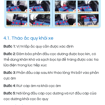
4.1. Tháo ắc quy khỏi xe
Bước 1:
Vị trí lắp ắc quy cần được xác định
Bước 2:
Đảm bảo phần đầu cọc dương được bọc kín, có
thể dùng khăn khô và sạch bọc lại để tráng được các tia
lửa điện trong lúc tiếp xúc
Bước 3:
Phần đầu cáp sau khi tháo lỏng thì bắt vào phần
cực âm
Bước 4:
Rút cáp âm ra khỏi cọc âm
Bước 5:
Nới lỏng đầu cáp cọc dương và rút đầu cáp của
cọc dương khỏi cọc ắc quy