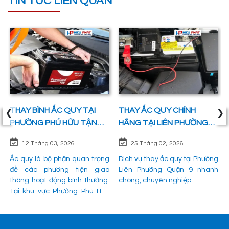
TIN TỨC LIÊN QUAN
‹
›
THAY BÌNH ẮC QUY TẠI
THAY ẮC QUY CHÍNH
PHƯỜNG PHÚ HỮU TẬN
HÃNG TẠI LIÊN PHƯỜNG
NƠI UY TÍN, CHÍNH HÃNG
QUẬN 9 UY TÍN 24/7
12 Tháng 03, 2026
25 Tháng 02, 2026
100%
Ắc quy là bộ phận quan trọng
Dịch vụ thay ắc quy tại Phường
để các phương tiện giao
Liên Phường Quận 9 nhanh
thông hoạt động bình thường.
chóng, chuyên nghiệp.
Tại khu vực Phường Phú Hữu
Quận 9, có mật độ xe lưu
thông đông đúc, nhu cầu cứu
hộ và thay thế ắc quy đột xuất